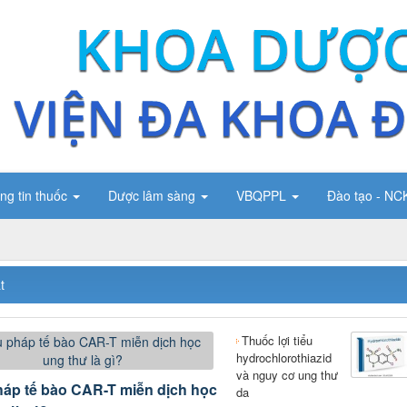
ng tin thuốc
Dược lâm sàng
VBQPPL
Đào tạo - N
t
Thuốc lợi tiểu
hydrochlorothiazid
và nguy cơ ung thư
háp tế bào CAR-T miễn dịch học
da