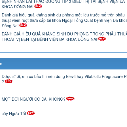
BỆNH NHÂN ĐÁI THÁO ĐƯỜNG TÍP 2 ĐIỀU TRỊ TẠI BỆNH VIỆN ĐA
KHOA ĐỒNG NAI
Đánh giá hiệu quả kháng sinh dự phòng một liều trước mổ trên phẫu
thuật viêm ruột thừa cấp tại khoa Ngoại Tổng Quát bệnh viện Đa kho
Đồng Nai
ĐÁNH GIÁ HIỆU QUẢ KHÁNG SINH DỰ PHÒNG TRONG PHẪU THU
THOÁT VỊ BẸN TẠI BỆNH VIỆN ĐA KHOA ĐỒNG NAI
ãn
Dược sĩ ơi, em có bầu thì nên dùng Elevit hay Vitabiotic Pregnacare P
?
MỘT ĐỜI NGƯỜI CÓ DÀI KHÔNG?
cây Ngưu Tất