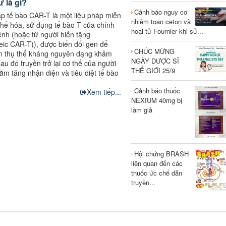
 là gì?
Cảnh báo nguy cơ
p tế bào CAR-T là một liệu pháp miễn
nhiễm toan ceton và
thể hóa, sử dụng tế bào T của chính
hoại tử Fournier khi sử...
nh (hoặc từ người hiến tặng
eic CAR-T)), được biến đổi gen để
CHÚC MỪNG
ện thụ thể kháng nguyên dạng khảm
NGÀY DƯỢC SĨ
au đó truyền trở lại cơ thể của người
THẾ GIỚI 25/9
m tăng nhận diện và tiêu diệt tế bào
Cảnh báo thuốc
Xem tiếp...
NEXIUM 40mg bị
làm giả
Hội chứng BRASH
liên quan đến các
thuốc ức chế dẫn
truyền...