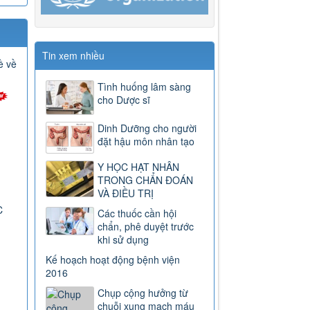
Tin xem nhiều
ề về
Tình huống lâm sàng
cho Dược sĩ
Dinh Dưỡng cho người
đặt hậu môn nhân tạo
Y HỌC HẠT NHÂN
TRONG CHẨN ĐOÁN
VÀ ĐIỀU TRỊ
C
Các thuốc cần hội
chẩn, phê duyệt trước
khi sử dụng
Kế hoạch hoạt động bệnh viện
2016
Chụp cộng hưởng từ
chuỗi xung mạch máu