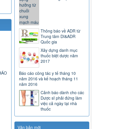
Thông báo về ADR từ
Trung tâm DI&ADR
Quốc gia
Xây dựng danh mục
thuốc biệt dược năm
2017
HÁO
Báo cáo công tác y tế tháng 10
năm 2016 và kế hoạch tháng 11
năm 2016
Cảnh báo dành cho các
Dược sĩ phải đứng làm
việc cả ngày tại nhà
thuốc
163/2025/NĐ-CP
Nghị định số 163/2025/NĐ-CP
của Chính phủ: Quy định chi tiết
Văn bản mới