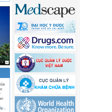
của
ốc
y
an
p...