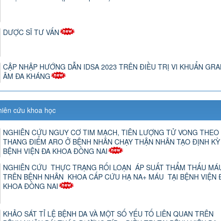
DƯỢC SĨ TƯ VẤN
CẬP NHẬP HƯỚNG DẪN IDSA 2023 TRÊN ĐIỀU TRỊ VI KHUẨN GR
ÂM ĐA KHÁNG
hiên cứu khoa học
NGHIÊN CỨU NGUY CƠ TIM MẠCH, TIÊN LƯỢNG TỬ VONG THEO
THANG ĐIỂM ARO Ở BỆNH NHÂN CHẠY THẬN NHÂN TẠO ĐỊNH KỲ 
BỆNH VIỆN ĐA KHOA ĐỒNG NAI
NGHIÊN CỨU THỰC TRẠNG RỐI LOẠN ÁP SUẤT THẨM THẤU MÁ
TRÊN BỆNH NHÂN KHOA CẤP CỨU HẠ NA+ MÁU TẠI BỆNH VIỆN 
KHOA ĐỒNG NAI
KHẢO SÁT TỈ LỆ BỆNH DA VÀ MỘT SỐ YẾU TỐ LIÊN QUAN TRÊN