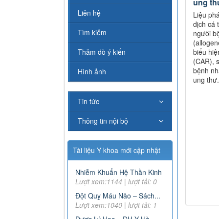
ung thư
Liên hệ
Liệu phá
dịch cá 
Tìm kiếm
người bệ
(allogen
Thăm dò ý kiến
biểu hi
(CAR), s
bệnh nhằ
Hình ảnh
ung thư.
Tin tức
Thông tin nội bộ
Tài liệu Y khoa mới cập nhật
Nhiễm Khuẩn Hệ Thần Kinh
Lượt xem:1144 | lượt tải: 0
Đột Quỵ Máu Não – Sách...
Lượt xem:1040 | lượt tải: 1