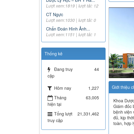
Dược Lý Học – ĐH Y Hà...
Lượt xem:1819 | lượt tải: 12
CT Ngực
Lượt xem:1030 | lượt tải: 0
Chẩn Đoán Hình Ảnh...
Lượt xem:1151 | lượt tải: 1
Thống kê
Đang truy
44
cập
Giới thiệu 
Hôm nay
1,227
Tháng
63,005
Khoa Dược 
hiện tại
Giám đốc 
bệnh viện 
Tổng lượt
21,331,462
đủ, kịp thờ
truy cập
toàn, hợp l