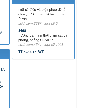
một số điều và biện pháp để tổ
chức, hướng dẫn thi hành Luật
Dược
Lượt xem:2897 | lượt tải:0
3468
Hướng dẫn tạm thời giám sát và
phòng, chống COVID-19
AM
Lượt xem:4544 | lượt tải:1006
TT-52/2017-BYT
THÔNG TƯ QUY ĐỊNH VỀ ĐƠN
THUỐC VÀ VIỆC KÊ ĐƠN
THUỐC HÓA DƯỢC, SINH
PHẨM TRONG ĐIỀU TRỊ
NGOẠI TRÚ
TẠI
Lượt xem:8014 | lượt tải:1378
51/2017/TT-BYT
U
THÔNG TƯ HƯỚNG DẪN
ĐA
PHÒNG, CHẨN ĐOÁN VÀ XỬ
TRÍ PHẢN VỆ
Lượt xem:11716 | lượt tải:2316
43-2007-QĐ-BYT