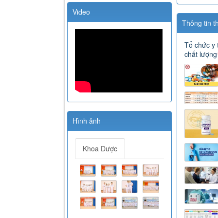
Video
Thông tin t
Tổ chức y 
chất lượng
Hình ảnh
Khoa Dược