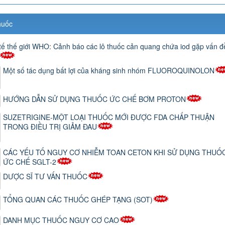
huốc
tế thế giới WHO: Cảnh báo các lô thuốc cản quang chứa iod gặp vấn đ
Một số tác dụng bất lợi của kháng sinh nhóm FLUOROQUINOLON
HƯỚNG DẪN SỬ DỤNG THUỐC ỨC CHẾ BƠM PROTON
SUZETRIGINE-MỘT LOẠI THUỐC MỚI ĐƯỢC FDA CHẤP THUẬN
TRONG ĐIỀU TRỊ GIẢM ĐAU
CÁC YẾU TỐ NGUY CƠ NHIỄM TOAN CETON KHI SỬ DỤNG THUỐ
ỨC CHẾ SGLT-2
DƯỢC SĨ TƯ VẤN THUỐC
TỔNG QUAN CÁC THUỐC GHÉP TẠNG (SOT)
DANH MỤC THUỐC NGUY CƠ CAO