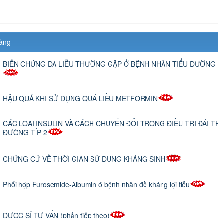
àng
BIẾN CHỨNG DA LIỄU THƯỜNG GẶP Ở BỆNH NHÂN TIỂU ĐƯỜNG
HẬU QUẢ KHI SỬ DỤNG QUÁ LIỀU METFORMIN
CÁC LOẠI INSULIN VÀ CÁCH CHUYỂN ĐỔI TRONG ĐIỀU TRỊ ĐÁI T
ĐƯỜNG TÍP 2
CHỨNG CỨ VỀ THỜI GIAN SỬ DỤNG KHÁNG SINH
Phối hợp Furosemide-Albumin ở bệnh nhân đề kháng lợi tiểu
DƯỢC SĨ TƯ VẤN (phần tiếp theo)