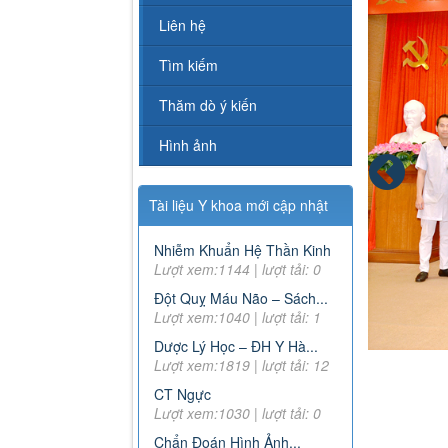
Liên hệ
Tìm kiếm
Thăm dò ý kiến
Hình ảnh
Tài liệu Y khoa mới cập nhật
Nhiễm Khuẩn Hệ Thần Kinh
Lượt xem:1144 | lượt tải: 0
Đột Quỵ Máu Não – Sách...
Lượt xem:1040 | lượt tải: 1
Dược Lý Học – ĐH Y Hà...
Lượt xem:1819 | lượt tải: 12
CT Ngực
Lượt xem:1030 | lượt tải: 0
Chẩn Đoán Hình Ảnh...