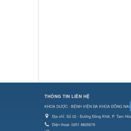
THÔNG TIN LIÊN HỆ
KHOA DƯỢC - BỆNH VIỆN ĐA KHOA ĐỒNG NAI
Địa chỉ:
Số 02 - Đường Đồng Khởi, P. Tam Hòa
Điện thoại:
0251 8825679