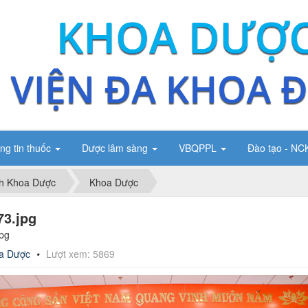
ng tin thuốc
Dược lâm sàng
VBQPPL
Đào tạo - N
h Khoa Dược
Khoa Dược
3.jpg
pg
a Dược
Lượt xem: 5869