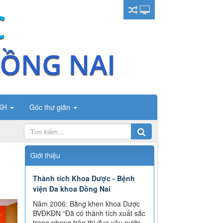
CKH
Góc thư giãn
Giới thiệu
Thành tích Khoa Dược - Bệnh
viện Đa khoa Đồng Nai
Năm 2006: Bằng khen khoa Dược
BVĐKĐN “Đã có thành tích xuất sắc
trong phong trào thi đua yêu nước