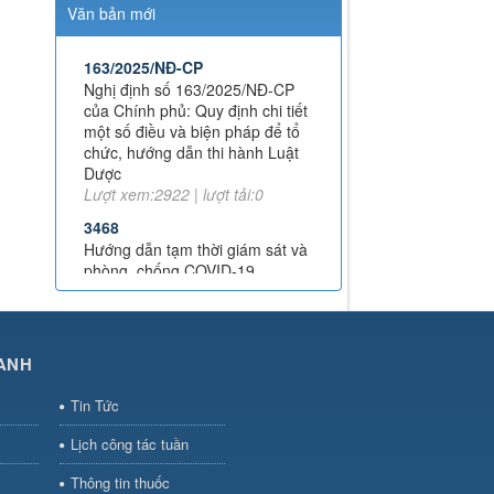
Văn bản mới
163/2025/NĐ-CP
Nghị định số 163/2025/NĐ-CP
của Chính phủ: Quy định chi tiết
một số điều và biện pháp để tổ
chức, hướng dẫn thi hành Luật
Dược
Lượt xem:2922 | lượt tải:0
3468
Hướng dẫn tạm thời giám sát và
phòng, chống COVID-19
Lượt xem:4549 | lượt tải:1010
TT-52/2017-BYT
THÔNG TƯ QUY ĐỊNH VỀ ĐƠN
THUỐC VÀ VIỆC KÊ ĐƠN
THUỐC HÓA DƯỢC, SINH
ANH
PHẨM TRONG ĐIỀU TRỊ
NGOẠI TRÚ
Tin Tức
Lượt xem:8022 | lượt tải:1384
Lịch công tác tuần
51/2017/TT-BYT
THÔNG TƯ HƯỚNG DẪN
Thông tin thuốc