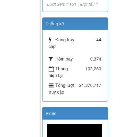
Lượt xem:1151 | lượt tải: 1
Thống kê
Đang truy
44
cập
Hôm nay
6,374
Tháng
102,260
hiện tại
Tổng lượt
21,370,717
truy cập
Video