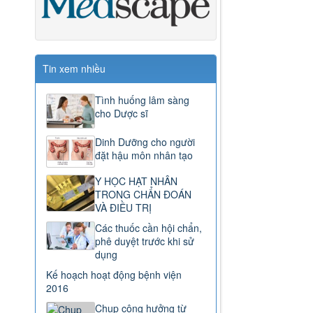
Tin xem nhiều
Tình huống lâm sàng
cho Dược sĩ
Dinh Dưỡng cho người
đặt hậu môn nhân tạo
Y HỌC HẠT NHÂN
TRONG CHẨN ĐOÁN
VÀ ĐIỀU TRỊ
Các thuốc cần hội chẩn,
phê duyệt trước khi sử
dụng
Kế hoạch hoạt động bệnh viện
2016
Chụp cộng hưởng từ