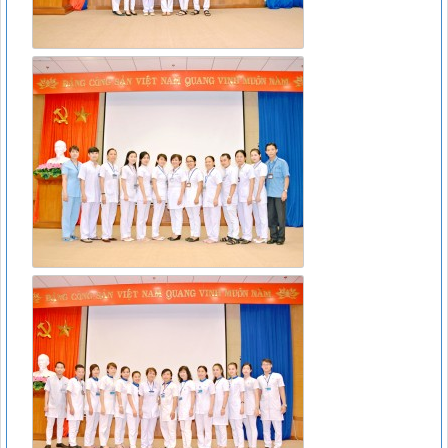
07/2017/TT-BYT
Lượt xem:11811 | lượt tải:266
15466/QLD – TT
Cục Quản lý Dược: Cập nhật hướng dẫn sử dụng đối với
thuốc chứa hoạt chất metformin điều trị đái tháo đường tuýp
II
Lượt xem:6375 | lượt tải:111