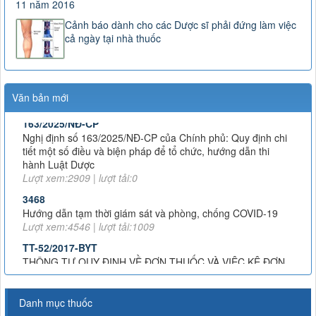
11 năm 2016
Cảnh báo dành cho các Dược sĩ phải đứng làm việc
cả ngày tại nhà thuốc
Văn bản mới
163/2025/NĐ-CP
Nghị định số 163/2025/NĐ-CP của Chính phủ: Quy định chi
tiết một số điều và biện pháp để tổ chức, hướng dẫn thi
hành Luật Dược
Lượt xem:2909 | lượt tải:0
3468
Hướng dẫn tạm thời giám sát và phòng, chống COVID-19
Lượt xem:4546 | lượt tải:1009
TT-52/2017-BYT
THÔNG TƯ QUY ĐỊNH VỀ ĐƠN THUỐC VÀ VIỆC KÊ ĐƠN
THUỐC HÓA DƯỢC, SINH PHẨM TRONG ĐIỀU TRỊ NGOẠI
TRÚ
Lượt xem:8019 | lượt tải:1382
51/2017/TT-BYT
Danh mục thuốc
THÔNG TƯ HƯỚNG DẪN PHÒNG, CHẨN ĐOÁN VÀ XỬ TRÍ