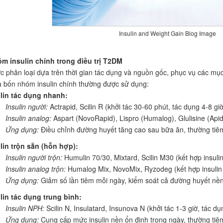
Insulin and Weight Gain Blog Image
óm insulin chính trong điều trị T2DM
ợc phân loại dựa trên thời gian tác dụng và nguồn gốc, phục vụ các mụ
à bốn nhóm insulin chính thường được sử dụng:
lin tác dụng nhanh:
Insulin người:
Actrapid, Scilin R (khởi tác 30-60 phút, tác dụng 4-8 giờ
Insulin analog:
Aspart (NovoRapid), Lispro (Humalog), Glulisine (Apidr
Ứng dụng:
Điều chỉnh đường huyết tăng cao sau bữa ăn, thường tiêm
lin trộn sẵn (hỗn hợp):
Insulin người trộn:
Humulin 70/30, Mixtard, Scilin M30 (kết hợp insuli
Insulin analog trộn:
Humalog Mix, NovoMix, Ryzodeg (kết hợp insulin 
Ứng dụng:
Giảm số lần tiêm mỗi ngày, kiểm soát cả đường huyết nền
lin tác dụng trung bình:
Insulin NPH:
Scilin N, Insulatard, Insunova N (khởi tác 1-3 giờ, tác dụ
Ứng dụng:
Cung cấp mức insulin nền ổn định trong ngày, thường tiêm