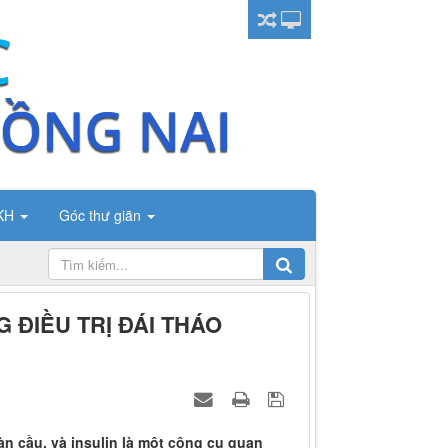
CKH
Góc thư giãn
 ĐIỀU TRỊ ĐÁI THÁO
n cầu, và insulin là một công cụ quan