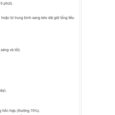
5 phút).
oặc từ trung bình sang kéo dài giữ tổng liều
sáng và tối).
ày).
ong hỗn hợp (thường 70%).