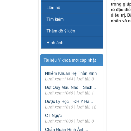
trọng giú
Liên hệ
rõ đặc đi
điều trị.
Tìm kiếm
nhân và nh
Thăm dò ý kiến
Hình ảnh
Tài liệu Y khoa mới cập nhật
Nhiễm Khuẩn Hệ Thần Kinh
Lượt xem:1144 | lượt tải: 0
Đột Quỵ Máu Não – Sách...
Lượt xem:1040 | lượt tải: 1
Dược Lý Học – ĐH Y Hà...
Lượt xem:1819 | lượt tải: 12
CT Ngực
Lượt xem:1030 | lượt tải: 0
Chẩn Đoán Hình Ảnh...