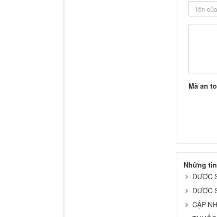
Mã an t
Những tin
DƯỢC SĨ
DƯỢC S
CẬP NH