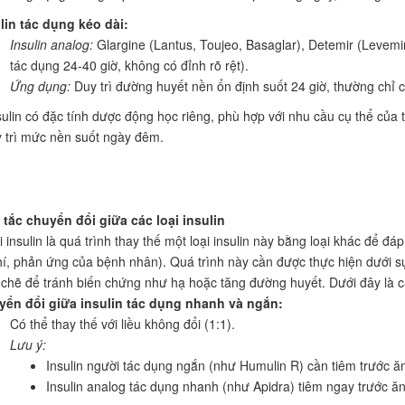
lin tác dụng kéo dài:
Insulin analog:
Glargine (Lantus, Toujeo, Basaglar), Detemir (Levemir
tác dụng 24-40 giờ, không có đỉnh rõ rệt).
Ứng dụng:
Duy trì đường huyết nền ổn định suốt 24 giờ, thường chỉ c
nsulin có đặc tính dược động học riêng, phù hợp với nhu cầu cụ thể củ
 trì mức nền suốt ngày đêm.
tắc chuyển đổi giữa các loại insulin
insulin là quá trình thay thế một loại insulin này bằng loại khác để đáp
hí, phản ứng của bệnh nhân). Quá trình này cần được thực hiện dưới 
 chẽ để tránh biến chứng như hạ hoặc tăng đường huyết. Dưới đây là c
ển đổi giữa insulin tác dụng nhanh và ngắn:
Có thể thay thế với liều không đổi (1:1).
Lưu ý:
Insulin người tác dụng ngắn (như Humulin R) cần tiêm trước ăn
Insulin analog tác dụng nhanh (như Apidra) tiêm ngay trước ăn