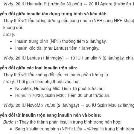
Ví dụ:
20 IU Humulin R (trước ăn 30 phút) ⇔ 20 IU Apidra (trước ăn 1
ển đổi giữa insulin tác dụng trung bình và kéo dài:
Thay thế với liều tương đương nếu cùng nhóm (NPH sang NPH khác) h
không đổi.
Lưu ý:
Insulin trung bình (NPH) thường tiêm 2 lần/ngày.
Insulin kéo dài (như Lantus) tiêm 1 lần/ngày.
Ví dụ:
20 IU Lantus (1 lần/ngày) ⇔ 10 IU Humulin N (2 lần/ngày, chia 
ển đổi giữa các loại insulin trộn sẵn:
Thay thế với liều không đổi nếu có thành phần tương tự.
Lưu ý:
Thời gian tiêm phụ thuộc vào loại:
NovoMix, Humalog Mix: Tiêm 15 phút trước ăn.
Humulin 70/30, Scilin M30: Tiêm 30 phút trước ăn.
Ví dụ:
20 IU NovoMix 70/30 (2 lần/ngày) ⇔ 20 IU Scilin M30 (2 lần/ng
ển đổi từ insulin trộn sang insulin nền và bolus:
Bước 1:
Thay thế thành phần insulin trung bình trong hỗn hợp:
Sang insulin trung bình (NPH): Liều = % insulin trung bình tr