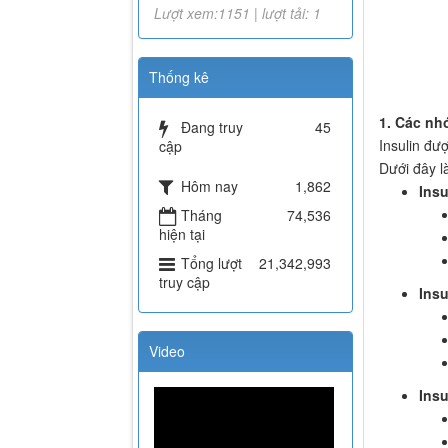
Lượt xem:1151 | lượt tải: 1
Thống kê
1. Các nh
Đang truy
45
Insulin đư
cập
Dưới đây l
Hôm nay
1,862
Insu
Tháng
74,536
hiện tại
Tổng lượt
21,342,993
truy cập
Insu
Video
Insu