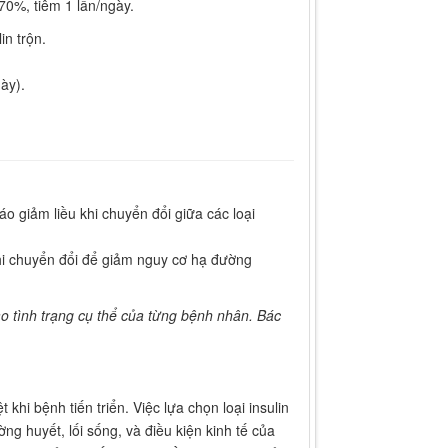
 70%, tiêm 1 lần/ngày.
in trộn.
ày).
 giảm liều khi chuyển đổi giữa các loại
hi chuyển đổi để giảm nguy cơ hạ đường
ào tình trạng cụ thể của từng bệnh nhân. Bác
 khi bệnh tiến triển. Việc lựa chọn loại insulin
g huyết, lối sống, và điều kiện kinh tế của