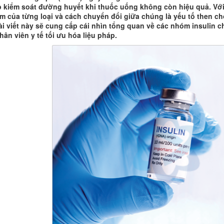
p kiểm soát đường huyết khi thuốc uống không còn hiệu quả. Với s
ểm của từng loại và cách chuyển đổi giữa chúng là yếu tố then c
 Bài viết này sẽ cung cấp cái nhìn tổng quan về các nhóm insulin 
ân viên y tế tối ưu hóa liệu pháp.