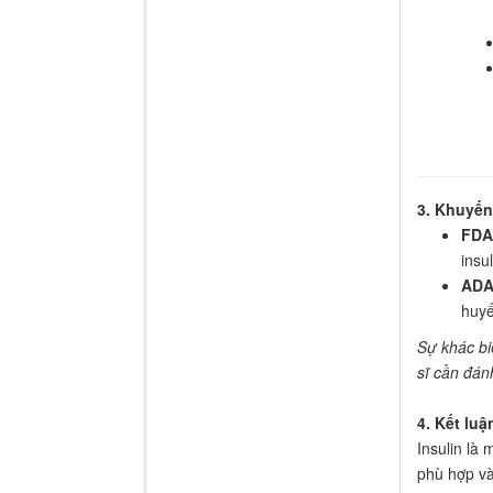
3. Khuyến
FDA
insu
ADA 
huyế
Sự khác bi
sĩ cần đánh
4. Kết luậ
Insulin là 
phù hợp và