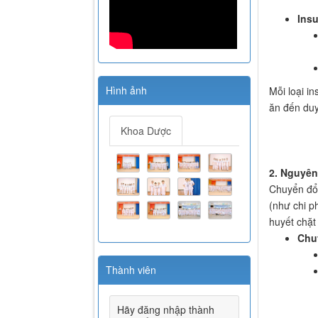
Insu
Hình ảnh
Mỗi loại i
ăn đến duy
Khoa Dược
2. Nguyên 
Chuyển đổi 
(như chi p
huyết chặt
Chuy
Thành viên
Hãy đăng nhập thành