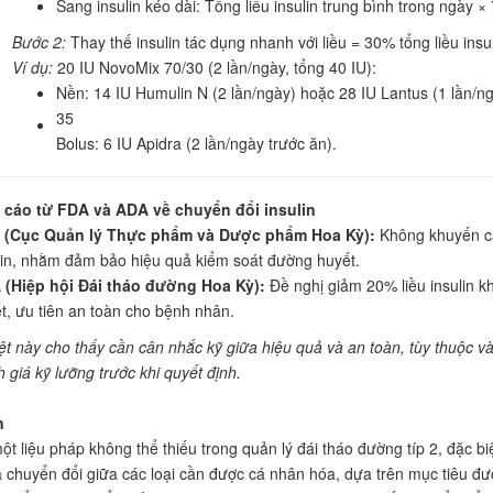
Sang insulin kéo dài: Tổng liều insulin trung bình trong ngày ×
Bước 2:
Thay thế insulin tác dụng nhanh với liều = 30% tổng liều insul
Ví dụ:
20 IU NovoMix 70/30 (2 lần/ngày, tổng 40 IU):
Nền: 14 IU Humulin N (2 lần/ngày) hoặc 28 IU Lantus (1 lần/ng
35
Bolus: 6 IU Apidra (2 lần/ngày trước ăn).
 cáo từ FDA và ADA về chuyển đổi insulin
 (Cục Quản lý Thực phẩm và Dược phẩm Hoa Kỳ):
Không khuyến cáo
lin, nhằm đảm bảo hiệu quả kiểm soát đường huyết.
(Hiệp hội Đái tháo đường Hoa Kỳ):
Đề nghị giảm 20% liều insulin k
t, ưu tiên an toàn cho bệnh nhân.
ệt này cho thấy cần cân nhắc kỹ giữa hiệu quả và an toàn, tùy thuộc v
 giá kỹ lưỡng trước khi quyết định.
n
một liệu pháp không thể thiếu trong quản lý đái tháo đường típ 2, đặc biệt
 chuyển đổi giữa các loại cần được cá nhân hóa, dựa trên mục tiêu đườn