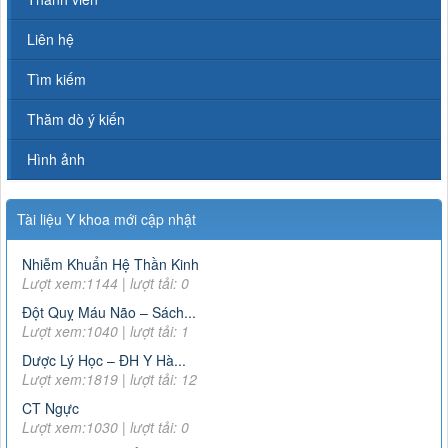
Liên hệ
Tìm kiếm
Thăm dò ý kiến
Hình ảnh
Tài liệu Y khoa mới cập nhật
Nhiễm Khuẩn Hệ Thần Kinh
Lượt xem:1144 | lượt tải: 0
Đột Quỵ Máu Não – Sách...
Lượt xem:1040 | lượt tải: 1
Dược Lý Học – ĐH Y Hà...
Lượt xem:1819 | lượt tải: 12
CT Ngực
Lượt xem:1030 | lượt tải: 0