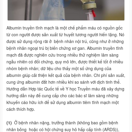
Albumin truyền tĩnh mạch là một chế phẩm máu có nguồn gốc
từ con người được sản xuất từ ​​huyết tương người hiến tặng. Nó
được sử dụng rộng rãi ở bệnh nhân nội trú, cũng như ở những
bệnh nhân ngoại trú bị biến chứng xơ gan. Albumin truyền tĩnh
mạch đã được nghiên cứu trong nhiều thử nghiệm lâm sàng
ngẫu nhiên có đối chứng, quy mô lớn, được thiết kế tốt ở nhiều
nhóm bệnh nhân; dữ liệu cho thấy một số ứng dụng của
albumin giúp cải thiện kết quả của bệnh nhân. Chi phí sản xuất,
cung ứng albumin đắt hơn nhiều khi so sánh với dịch tinh thể.
Hướng dẫn Hợp tác Quốc tế về Y học Truyền máu đã xây dựng
hướng dẫn này để cung cấp cho các bác sĩ lâm sàng những
khuyến cáo hữu ích để sử dụng albumin tiêm tĩnh mạch một
cách thích hợp.
(1)
Ở bệnh nhân nặng, trưởng thành (không bao gồm bệnh
nhân bỏng hoặc có hội chứng suy hô hấp cấp tính (ARDS)),