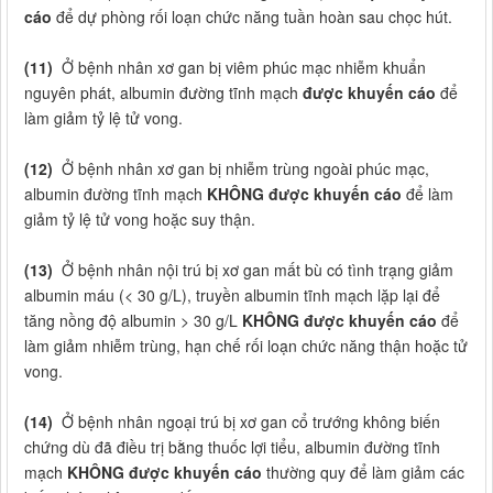
cáo
để dự phòng rối loạn chức năng tuần hoàn sau chọc hút.
(11)
Ở bệnh nhân xơ gan bị viêm phúc mạc nhiễm khuẩn
nguyên phát, albumin đường tĩnh mạch
được khuyến cáo
để
làm giảm tỷ lệ tử vong.
(12)
Ở bệnh nhân xơ gan bị nhiễm trùng ngoài phúc mạc,
albumin đường tĩnh mạch
KHÔNG được khuyến cáo
để làm
giảm tỷ lệ tử vong hoặc suy thận.
(13)
Ở bệnh nhân nội trú bị xơ gan mất bù có tình trạng giảm
albumin máu (< 30 g/L), truyền albumin tĩnh mạch lặp lại để
tăng nồng độ albumin > 30 g/L
KHÔNG được khuyến cáo
để
làm giảm nhiễm trùng, hạn chế rối loạn chức năng thận hoặc tử
vong.
(14)
Ở bệnh nhân ngoại trú bị xơ gan cổ trướng không biến
chứng dù đã điều trị bằng thuốc lợi tiểu, albumin đường tĩnh
mạch
KHÔNG được khuyến cáo
thường quy để làm giảm các