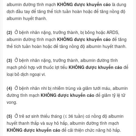
albumin đường tĩnh mạch
KHÔNG được khuyến cáo
là dung
dịch đầu tay để tăng thể tích tuần hoàn hoặc để tăng nồng độ
albumin huyết thanh.
(2)
Ở bệnh nhân nặng, trưởng thành, bị bỏng hoặc ARDS,
albumin đường tĩnh mạch
KHÔNG được khuyến cáo
để tăng
thể tích tuần hoàn hoặc để tăng nồng độ albumin huyết thanh.
(3)
Ở bệnh nhân nặng, trưởng thành, albumin đường tĩnh
mạch phối hợp với thuốc lợi tiểu
KHÔNG được khuyến cáo
để
loại bỏ dịch ngoại vi.
(4)
Ở bệnh nhân nhi bị nhiễm trùng và giảm tưới máu, albumin
đường tĩnh mạch
KHÔNG được khuyến cáo
để giảm tỷ lệ tử
vong.
(5)
Ở trẻ sơ sinh thiếu tháng (≤ 36 tuần) có nồng độ albumin
huyết thanh thấp và suy hô hấp, albumin đường tĩnh mạch
KHÔNG được khuyến cáo
để cải thiện chức năng hô hấp.