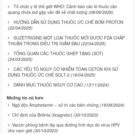
Tổ chức y tế thế giới WHO: Cảnh báo các lô thuốc cản
quang chứa iod gặp vấn đề về chất lượng
(08/06/2026)
HƯỚNG DẪN SỬ DỤNG THUỐC ỨC CHẾ BƠM PROTON
(22/04/2025)
SUZETRIGINE-MỘT LOẠI THUỐC MỚI ĐƯỢC FDA CHẤP
THUẬN TRONG ĐIỀU TRỊ GIẢM ĐAU
(22/04/2025)
TỔNG QUAN CÁC THUỐC GHÉP TẠNG (SOT)
(24/03/2025)
CÁC YẾU TỐ NGUY CƠ NHIỄM TOAN CETON KHI SỬ
DỤNG THUỐC ỨC CHẾ SGLT-2
(16/04/2025)
DANH MỤC THUỐC NGUY CƠ CAO
(13/11/2024)
Những tin cũ hơn
Ngộ độc Amphetamin – xử trí các biến chứng
(19/09/2024)
Chỉ định của Brilinta (ticagrelor)
(30/10/2023)
Vaccin phòng bệnh lây qua đường tình dục do virus HPV
cho nam giới
(30/10/2023)