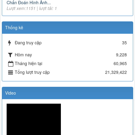
Chẩn Đoán Hình Ảnh...
Lượt xem:1151 | lượt tải: 1
Thống kê
Đang truy cập
35
Hôm nay
9,228
Tháng hiện tại
60,965
Tổng lượt truy cập
21,329,422
Video