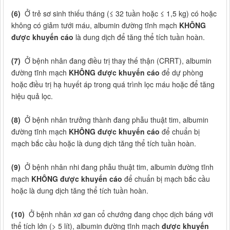
(6)
Ở trẻ sơ sinh thiếu tháng (≤ 32 tuần hoặc ≤ 1,5 kg) có hoặc
không có giảm tưới máu, albumin đường tĩnh mạch
KHÔNG
được khuyến cáo
là dung dịch để tăng thể tích tuần hoàn.
(7)
Ở bệnh nhân đang điều trị thay thế thận (CRRT), albumin
đường tĩnh mạch
KHÔNG được khuyến cáo
để dự phòng
hoặc điều trị hạ huyết áp trong quá trình lọc máu hoặc để tăng
hiệu quả lọc.
(8)
Ở bệnh nhân trưởng thành đang phẫu thuật tim, albumin
đường tĩnh mạch
KHÔNG được khuyến cáo
để chuẩn bị
mạch bắc cầu hoặc là dung dịch tăng thể tích tuần hoàn.
(9)
Ở bệnh nhân nhi đang phẫu thuật tim, albumin đường tĩnh
mạch
KHÔNG được khuyến cáo
để chuẩn bị mạch bắc cầu
hoặc là dung dịch tăng thể tích tuần hoàn.
(10)
Ở bệnh nhân xơ gan cổ chướng đang chọc dịch báng với
thể tích lớn (> 5 lít), albumin đường tĩnh mạch
được khuyến