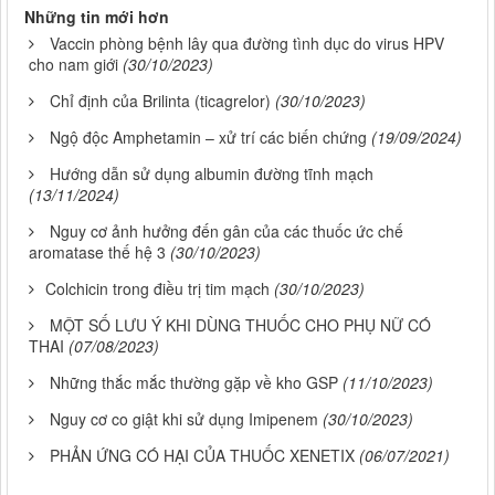
Những tin mới hơn
Vaccin phòng bệnh lây qua đường tình dục do virus HPV
cho nam giới
(30/10/2023)
Chỉ định của Brilinta (ticagrelor)
(30/10/2023)
Ngộ độc Amphetamin – xử trí các biến chứng
(19/09/2024)
Hướng dẫn sử dụng albumin đường tĩnh mạch
(13/11/2024)
Nguy cơ ảnh hưởng đến gân của các thuốc ức chế
aromatase thế hệ 3
(30/10/2023)
​​​​​​​Colchicin trong điều trị tim mạch
(30/10/2023)
MỘT SỐ LƯU Ý KHI DÙNG THUỐC CHO PHỤ NỮ CÓ
THAI
(07/08/2023)
Những thắc mắc thường gặp về kho GSP
(11/10/2023)
Nguy cơ co giật khi sử dụng Imipenem
(30/10/2023)
PHẢN ỨNG CÓ HẠI CỦA THUỐC XENETIX
(06/07/2021)