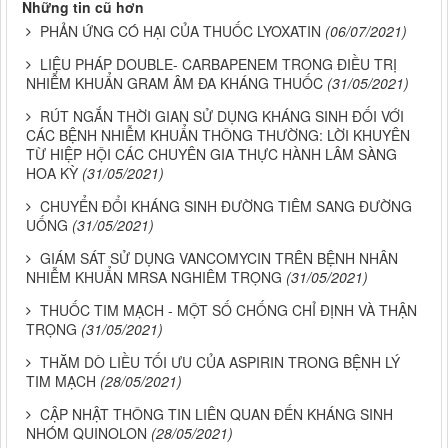
Những tin cũ hơn
PHẢN ỨNG CÓ HẠI CỦA THUỐC LYOXATIN
(06/07/2021)
LIỆU PHÁP DOUBLE- CARBAPENEM TRONG ĐIỀU TRỊ
NHIỄM KHUẨN GRAM ÂM ĐA KHÁNG THUỐC
(31/05/2021)
RÚT NGẮN THỜI GIAN SỬ DỤNG KHÁNG SINH ĐỐI VỚI
CÁC BỆNH NHIỄM KHUẨN THÔNG THƯỜNG: LỜI KHUYÊN
TỪ HIỆP HỘI CÁC CHUYÊN GIA THỰC HÀNH LÂM SÀNG
HOA KỲ
(31/05/2021)
CHUYỂN ĐỔI KHÁNG SINH ĐƯỜNG TIÊM SANG ĐƯỜNG
UỐNG
(31/05/2021)
GIÁM SÁT SỬ DỤNG VANCOMYCIN TRÊN BỆNH NHÂN
NHIỄM KHUẨN MRSA NGHIÊM TRỌNG
(31/05/2021)
THUỐC TIM MẠCH - MỘT SỐ CHỐNG CHỈ ĐỊNH VÀ THẬN
TRỌNG
(31/05/2021)
THĂM DÒ LIỀU TỐI ƯU CỦA ASPIRIN TRONG BỆNH LÝ
TIM MẠCH
(28/05/2021)
CẬP NHẬT THÔNG TIN LIÊN QUAN ĐẾN KHÁNG SINH
NHÓM QUINOLON
(28/05/2021)