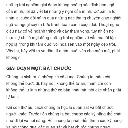
những trải nghiệm giai đoạn khủng hoảng xác định bản ngã
của mình, tôi đã viết lại những ý nghĩ của mình. Cơ bản là tôi
nhìn lại cuộc đời mình qua những nấc thang chuyển giao nghiệt
ngã và ngoại suy ra bức tranh toàn cảnh cuộc đời. Thoạt nghe
điều này có vẻ hoành tráng và đầy tham vọng, tuy nhiên nó
thực sự chỉ là một đống những trải nghiệm vớ vẩn mà tôi tập
hợp lại trong khi tắm dưới vòi hoa sen vào một ngày đẹp trời.
Vậy thì, hãy viết ra và dặm tí mắm muối vào cho mặn mà, phải
không?
GIAI ĐOẠN MỘT: BẮT CHƯỚC
Chúng ta sinh ra là những kẻ vô dụng. Chúng ta thậm chí
không thể bước đi, hay nói, không thể tự ăn, thậm chí còn
không thể tự làm những thứ cơ bản nhất mà một các nhân phải
tự làm.
Khi còn thơ ấu, cách chúng ta học là quan sát và bắt chước
người khác. Trước tiên chúng ta bắt chước các kỹ năng thể chất
như đi lại và nói năng. Rồi chúng ta phát triển thêm các kỹ năng
xã hội thông qua việc quan sát và bắt chước những người