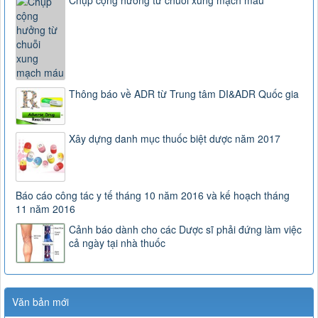
Thông báo về ADR từ Trung tâm DI&ADR Quốc gia
Xây dựng danh mục thuốc biệt dược năm 2017
Báo cáo công tác y tế tháng 10 năm 2016 và kế hoạch tháng
11 năm 2016
Cảnh báo dành cho các Dược sĩ phải đứng làm việc
cả ngày tại nhà thuốc
163/2025/NĐ-CP
Nghị định số 163/2025/NĐ-CP của Chính phủ: Quy định chi
tiết một số điều và biện pháp để tổ chức, hướng dẫn thi
hành Luật Dược
Văn bản mới
Lượt xem:2898 | lượt tải:0