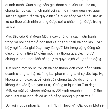
quanh mình. Cuối cùng, vào giai đoạn cuối của tuổi thơ ấu,
chúng ta học cách thích nghi với văn hóa thông qua việc quan
sát các nguyên tắc và quy định của cuộc sống và cố hết sức để
xử sự theo cách nhìn chung được coi là chấp nhận được trong
xã hội
Mục tiêu của Giai đoạn Một là dạy chúng ta cách vận hành
trong xã hội nhằm trở nên một cá nhân tự chủ và độc lập. Toàn
bộ ý nghĩa của giai đoạn này là người lớn trong cộng đồng sẽ
giúp chúng ta tiến tới điểm mốc này thông qua việc hỗ trợ
chúng ta phát triển khả năng tự ra quyết định và tự hành động.
Tuy nhiên một số người lớn và các thành viên cộng đồng xunh
1
quanh chúng ta thật tệ,
họ bắt phạt chúng ta vì sự độc lập. Họ
không ủng hộ các quyết định của chúng ta. Do đó chúng ta
không thể xác lập quyền tự trị. Chúng ta bị tắc lại Giai đoạn
Một, cứ mãi bắt chước những người xunh quanh mình, mãi tìm
2
cách làm vừa lòng tất cả để cố gắng không bị phán xét.
Đối với một cá nhân lành mạnh “bình thường”. Giai đoạn Một sẽ