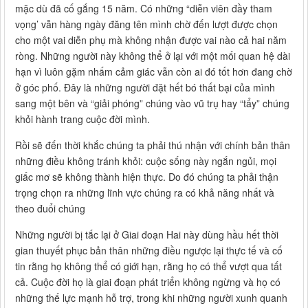
mặc dù đã cố gắng 15 năm. Có những “diễn viên đầy tham
vọng’ vẫn hàng ngày đăng tên mình chờ đến lượt được chọn
cho một vai diễn phụ mà không nhận được vai nào cả hai năm
ròng. Những người này không thể ở lại với một mối quan hệ dài
hạn vì luôn gặm nhấm cảm giác vẫn còn ai đó tốt hơn đang chờ
ở góc phố. Đây là những người đặt hết bó thất bại của mình
sang một bên và “giải phóng” chúng vào vũ trụ hay “tẩy” chúng
khỏi hành trang cuộc đời mình.
Rồi sẽ đến thời khắc chúng ta phải thú nhận với chính bản thân
những điều không tránh khỏi: cuộc sống này ngắn ngủi, mọi
giấc mơ sẽ không thành hiện thực. Do đó chúng ta phải thận
trọng chọn ra những lĩnh vực chúng ra có khả năng nhất và
theo đuổi chúng
Những người bị tắc lại ở Giai đoạn Hai này dùng hầu hết thời
gian thuyết phục bản thân những điều ngược lại thực tế và cố
tin rằng họ không thể có giới hạn, rằng họ có thể vượt qua tất
cả. Cuộc đời họ là giai đoạn phát triển không ngừng và họ có
những thế lực mạnh hỗ trợ, trong khi những người xunh quanh