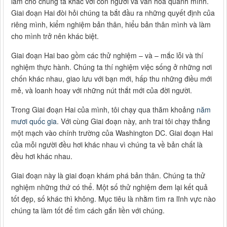
làm cho chúng ta khác với con người và văn hóa quanh mình.
Giai đoạn Hai đòi hỏi chúng ta bắt đầu ra những quyết định của
riêng mình, kiểm nghiệm bản thân, hiểu bản thân mình và làm
cho mình trở nên khác biệt.
Giai đoạn Hai bao gồm các thử nghiệm – và – mắc lỗi và thí
nghiệm thực hành. Chúng ta thí nghiệm việc sống ở những nơi
chốn khác nhau, giao lưu với bạn mới, hấp thu những điều mới
mẻ, và loanh hoay với những nút thắt mới của đời người.
Trong Giai đoạn Hai của mình, tôi chạy qua thăm khoảng
năm
mươi quốc gia
. Với cùng Giai đoạn này, anh trai tôi chạy thẳng
một mạch vào chính trường của Washington DC. Giai đoạn Hai
của mỗi người đều hơi khác nhau vì chúng ta về bản chất là
đều hơi khác nhau.
Giai đoạn này là giai đoạn khám phá bản thân. Chúng ta thử
nghiệm những thứ có thể. Một số thử nghiệm đem lại kết quả
tốt đẹp, số khác thì không. Mục tiêu là nhằm tìm ra lĩnh vực nào
chúng ta làm tốt để tìm cách gắn liền với chúng.