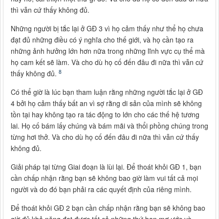
thì vẫn cứ thấy không đủ.
Những người bị tắc lại ở GĐ 3 vì họ cảm thấy như thể họ chưa
đạt đủ những điều có ý nghĩa cho thế giới, và họ cần tạo ra
những ảnh hưởng lớn hơn nữa trong những lĩnh vực cụ thể mà
họ cam kết sẽ làm. Và cho dù họ cố đến đâu đi nữa thì vẫn cứ
8
thấy không đủ.
Có thể giờ là lúc bạn tham luận rằng những người tắc lại ở GĐ
4 bởi họ cảm thấy bất an vì sợ rằng di sản của mình sẽ không
tồn tại hay không tạo ra tác động to lớn cho các thế hệ tương
lai. Họ cố bám lấy chúng và bám mãi và thổi phồng chúng trong
từng hơi thở. Và cho dù họ cố đến đâu đi nữa thì vẫn cứ thấy
không đủ.
Giải pháp tại từng Giai đoạn là lùi lại. Để thoát khỏi GĐ 1, bạn
cần chấp nhận rằng bạn sẽ không bao giờ làm vui tất cả mọi
người và do đó bạn phải ra các quyết định của riêng mình.
Để thoát khỏi GĐ 2 bạn cần chấp nhận rằng bạn sẽ không bao