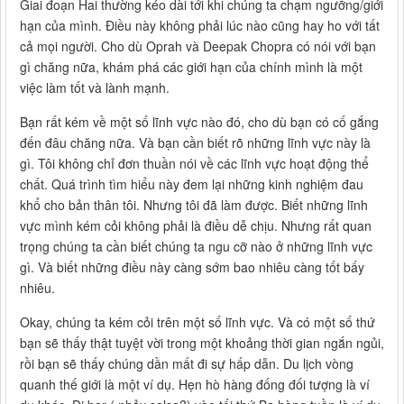
Giai đoạn Hai thường kéo dài tới khi chúng ta chạm ngưỡng/giới
hạn của mình. Điều này không phải lúc nào cũng hay ho với tất
cả mọi người. Cho dù Oprah và Deepak Chopra có nói với bạn
gì chăng nữa, khám phá các giới hạn của chính mình là một
việc làm tốt và lành mạnh.
Bạn rất kém về một số lĩnh vực nào đó, cho dù bạn có cố gắng
đến đâu chăng nữa. Và bạn cần biết rõ những lĩnh vực này là
gì. Tôi không chỉ đơn thuần nói về các lĩnh vực hoạt động thể
chất. Quá trình tìm hiểu này đem lại những kinh nghiệm đau
khổ cho bản thân tôi. Nhưng tôi đã làm được. Biết những lĩnh
vực mình kém cỏi không phải là điều dễ chịu. Nhưng rất quan
trọng chúng ta cần biết chúng ta ngu cỡ nào ở những lĩnh vực
gì. Và biết những điều này càng sớm bao nhiêu càng tốt bấy
nhiêu.
Okay, chúng ta kém cỏi trên một số lĩnh vực. Và có một số thứ
bạn sẽ thấy thật tuyệt vời trong một khoảng thời gian ngắn ngủi,
rồi bạn sẽ thấy chúng dần mất đi sự hấp dẫn. Du lịch vòng
quanh thế giới là một ví dụ. Hẹn hò hàng đống đối tượng là ví