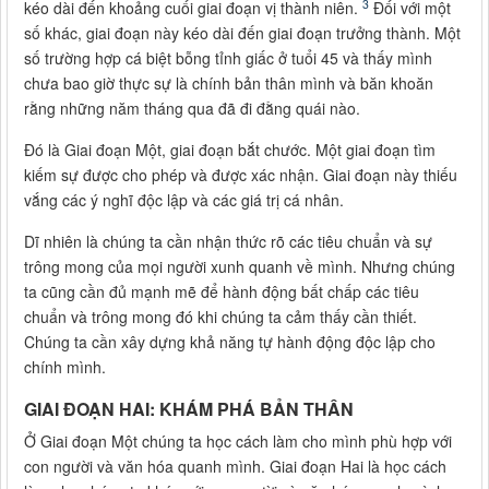
3
kéo dài đến khoảng cuối giai đoạn vị thành niên.
Đối với một
số khác, giai đoạn này kéo dài đến giai đoạn trưởng thành. Một
số trường hợp cá biệt bỗng tỉnh giấc ở tuổi 45 và thấy mình
chưa bao giờ thực sự là chính bản thân mình và băn khoăn
rằng những năm tháng qua đã đi đằng quái nào.
Đó là Giai đoạn Một, giai đoạn bắt chước. Một giai đoạn tìm
kiếm sự được cho phép và được xác nhận. Giai đoạn này thiếu
vắng các ý nghĩ độc lập và các giá trị cá nhân.
Dĩ nhiên là chúng ta cần nhận thức rõ các tiêu chuẩn và sự
trông mong của mọi người xunh quanh về mình. Nhưng chúng
ta cũng cần đủ mạnh mẽ để hành động bất chấp các tiêu
chuẩn và trông mong đó khi chúng ta cảm thấy cần thiết.
Chúng ta cần xây dựng khả năng tự hành động độc lập cho
chính mình.
GIAI ĐOẠN HAI: KHÁM PHÁ BẢN THÂN
Ở Giai đoạn Một chúng ta học cách làm cho mình phù hợp với
con người và văn hóa quanh mình. Giai đoạn Hai là học cách