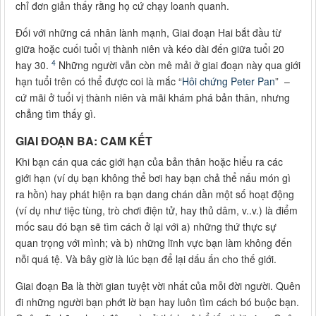
chỉ đơn giản thấy rằng họ cứ chạy loanh quanh.
Đối với những cá nhân lành mạnh, Giai đoạn Hai bắt đầu từ
giữa hoặc cuối tuổi vị thành niên và kéo dài đến giữa tuổi 20
4
hay 30.
Những người vẫn còn mê mải ở giai đoạn này qua giới
hạn tuổi trên có thể được coi là mắc “
Hôi chứng Peter Pan
” –
cứ mãi ở tuổi vị thành niên và mãi khám phá bản thân, nhưng
chẳng tìm thấy gì.
GIAI ĐOẠN BA: CAM KẾT
Khi bạn cán qua các giới hạn của bản thân hoặc hiểu ra các
giới hạn (ví dụ bạn không thể bơi hay bạn chả thể nấu món gì
ra hồn) hay phát hiện ra bạn dang chán dần một số hoạt động
(ví dụ như tiệc tùng, trò chơi điện tử, hay thủ dâm, v..v.) là điểm
mốc sau đó bạn sẽ tìm cách ở lại với a) những thứ thực sự
quan trọng với mình; và b) những lĩnh vực bạn làm không đến
nỗi quá tệ. Và bây giờ là lúc bạn để lại dấu ấn cho thế giới.
Giai đoạn Ba là thời gian tuyệt vời nhất của mỗi đời người. Quên
đi những người bạn phớt lờ bạn hay luôn tìm cách bó buộc bạn.