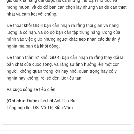
giờ đủ khả năng đạt được tất cả những thứ bạn mơ ước và
mong muốn, và do đó bạn cần chọn lấy những vấn đề cần thiết
nhất và cam kết với chúng.
Để thoát khỏi GĐ 3 bạn cần nhận ra rằng thời gian và năng
lượng là có hạn, và do đó bạn cần tập trung năng lượng của
mình vào việc giúp những người khác tiếp nhận các dự án ý
nghĩa mà bạn đã khởi động.
Để thanh thản rời khỏi GĐ 4, bạn cần nhận ra rằng thay đổi là
bản chất của cuộc sống, và rằng sự ảnh hưởng lên một con
người, không quan trọng lớn hay nhỏ, quan trọng hay có ý
nghĩa hay không, rồi sẽ đến lúc tiêu tan.
Và cuộc sống sẽ tiếp diễn.
(Ghi chú:
Được dịch bởi AnhThu Bui
Tổng hợp tin: DS. Võ Thị Kiều Vân)