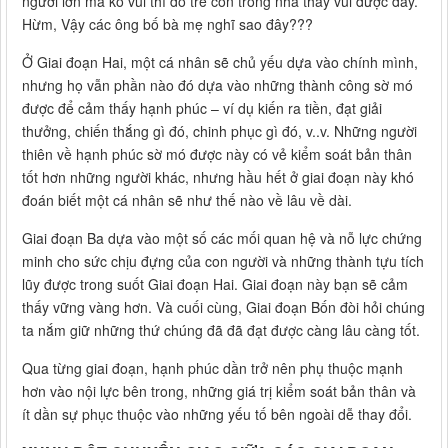
người lớn mà ko vui thì đố trẻ con trong nhà thấy vui được đấy.
Hừm, Vậy các ông bố bà mẹ nghĩ sao đây???
Ở Giai đoạn Hai, một cá nhân sẽ chủ yếu dựa vào chính mình,
nhưng họ vẫn phần nào đó dựa vào những thành công sờ mó
được để cảm thấy hạnh phúc – ví dụ kiến ra tiền, đạt giải
thưởng, chiến thắng gì đó, chinh phục gì đó, v..v. Những người
thiên về hạnh phúc sờ mó được này có vẻ kiểm soát bản thân
tốt hơn những người khác, nhưng hầu hết ở giai đoạn này khó
đoán biết một cá nhân sẽ như thế nào về lâu về dài.
Giai đoạn Ba dựa vào một số các mối quan hệ và nỗ lực chứng
minh cho sức chịu đựng của con người và những thành tựu tích
lũy được trong suốt Giai đoạn Hai. Giai đoạn này bạn sẽ cảm
thấy vững vàng hơn. Và cuối cùng, Giai đoạn Bốn đòi hỏi chúng
ta nắm giữ những thứ chúng đã đã đạt được càng lâu càng tốt.
Qua từng giai đoạn, hạnh phúc dần trở nên phụ thuộc mạnh
hơn vào nội lực bên trong, những giá trị kiểm soát bản thân và
ít dần sự phục thuộc vào những yếu tố bên ngoài dễ thay đổi.