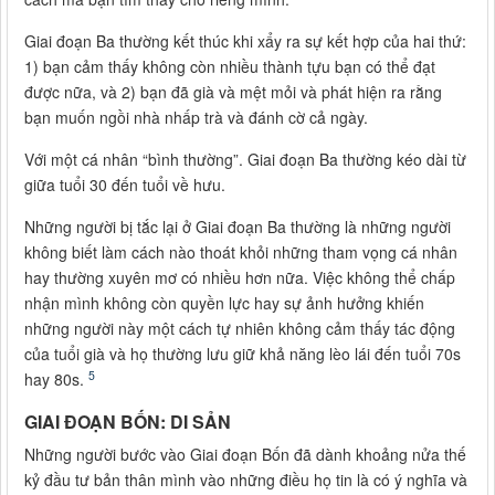
Giai đoạn Ba thường kết thúc khi xẩy ra sự kết hợp của hai thứ:
1) bạn cảm thấy không còn nhiều thành tựu bạn có thể đạt
được nữa, và 2) bạn đã già và mệt mỏi và phát hiện ra rằng
bạn muốn ngồi nhà nhấp trà và đánh cờ cả ngày.
Với một cá nhân “bình thường”. Giai đoạn Ba thường kéo dài từ
giữa tuổi 30 đến tuổi về hưu.
Những người bị tắc lại ở Giai đoạn Ba thường là những người
không biết làm cách nào thoát khỏi những tham vọng cá nhân
hay thường xuyên mơ có nhiều hơn nữa. Việc không thể chấp
nhận mình không còn quyền lực hay sự ảnh hưởng khiến
những người này một cách tự nhiên không cảm thấy tác động
của tuổi già và họ thường lưu giữ khả năng lèo lái đến tuổi 70s
5
hay 80s.
GIAI ĐOẠN BỐN: DI SẢN
Những người bước vào Giai đoạn Bốn đã dành khoảng nửa thế
kỷ đầu tư bản thân mình vào những điều họ tin là có ý nghĩa và