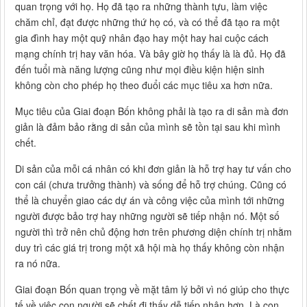
quan trọng với họ. Họ đã tạo ra những thành tựu, làm việc
chăm chỉ, đạt được những thứ họ có, và có thể đã tạo ra một
gia đình hay một quỹ nhân đạo hay một hay hai cuộc cách
mạng chính trị hay văn hóa. Và bây giờ họ thấy là là đủ. Họ đã
đến tuổi mà năng lượng cũng như mọi điều kiện hiện sinh
không còn cho phép họ theo đuổi các mục tiêu xa hơn nữa.
Mục tiêu của Giai đoạn Bốn không phải là tạo ra di sản mà đơn
giản là đảm bảo rằng di sản của mình sẽ tồn tại sau khi mình
chết.
Di sản của mỗi cá nhân có khi đơn giản là hỗ trợ hay tư vấn cho
con cái (chưa trưởng thành) và sống để hỗ trợ chúng. Cũng có
thể là chuyển giao các dự án và công việc của mình tới những
người được bảo trợ hay những người sẽ tiếp nhận nó. Một số
người thì trở nên chủ động hơn trên phương diện chính trị nhằm
duy trì các giá trị trong một xã hội mà họ thấy không còn nhận
ra nó nữa.
Giai đoạn Bốn quan trọng về mặt tâm lý bởi vì nó giúp cho thực
tế về việc con người sẽ chết đi thấy dễ tiếp nhận hơn. Là con