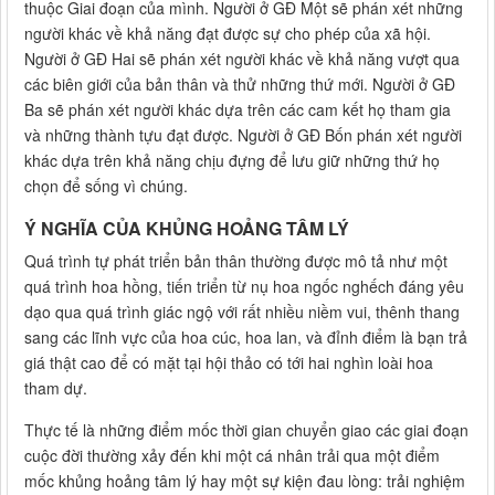
thuộc Giai đoạn của mình. Người ở GĐ Một sẽ phán xét những
người khác về khả năng đạt được sự cho phép của xã hội.
Người ở GĐ Hai sẽ phán xét người khác về khả năng vượt qua
các biên giới của bản thân và thử những thứ mới. Người ở GĐ
Ba sẽ phán xét người khác dựa trên các cam kết họ tham gia
và những thành tựu đạt được. Người ở GĐ Bốn phán xét người
khác dựa trên khả năng chịu đựng để lưu giữ những thứ họ
chọn để sống vì chúng.
Ý NGHĨA CỦA KHỦNG HOẢNG TÂM LÝ
Quá trình tự phát triển bản thân thường được mô tả như một
quá trình hoa hồng, tiến triển từ nụ hoa ngốc nghếch đáng yêu
dạo qua quá trình giác ngộ với rất nhiều niềm vui, thênh thang
sang các lĩnh vực của hoa cúc, hoa lan, và đỉnh điểm là bạn trả
giá thật cao để có mặt tại hội thảo có tới hai nghìn loài hoa
tham dự.
Thực tế là những điểm mốc thời gian chuyển giao các giai đoạn
cuộc đời thường xảy đến khi một cá nhân trải qua một điểm
mốc khủng hoảng tâm lý hay một sự kiện đau lòng: trải nghiệm