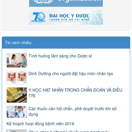
Tin xem nhiều
Tình huống lâm sàng cho Dược sĩ
Dinh Dưỡng cho người đặt hậu môn nhân tạo
Y HỌC HẠT NHÂN TRONG CHẨN ĐOÁN VÀ ĐIỀU
TRỊ
Các thuốc cần hội chẩn, phê duyệt trước khi sử
dụng
Kế hoạch hoạt động bệnh viện 2016
Chụp cộng hưởng từ chuỗi xung mạch máu