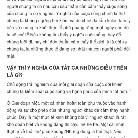
người chúng ta có nhu cầu sâu thẳm cần cảm thấy cuộc sống
của chúng ta có ý nghĩa. Ý nghĩa của cuộc sống chính là thứ
chúng ta không ngừng tìm kiếm và đó chính là tấm khiên tâm lý
bảo vệ chúng ta khỏi thực tế phũ phàng rằng một ngày nào đó
6
ta sẽ chết.
Nếu không tìm thấy ý nghĩa cuộc sống, hay để
chúng tuột đi, hay chỉ đơn thuần cảm thấy thế giới tà tà dời xa
chúng ta, là những thực tế đang sợ nhất mà con người phải đối
mặt.
VẬY THÌ Ý NGHĨA CỦA TẤT CẢ NHỮNG ĐIỀU TRÊN
LÀ GÌ?
Chủ động trải nghiệm qua mỗi giai đoạn của cuộc đời khiến
7
chúng ta kiểm soát cuộc sống và hạnh phúc của mình tốt hơn.
Ở Giai đoạn Một, một cá nhân hoàn toàn phụ thuộc vào hành
động và sự cho phép của những người khác để cảm thấy hạnh
phúc. Đây là một thực tế kinh khủng bởi vì “người khác” là rất
khó đoán biết và không đáng tin cậy. hé hé hé. Một cái nhìn
thật tệ về tuổi thơ phải không?Nhưng đúng là thế thật. Nếu