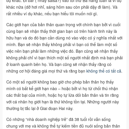
dụ khác. Đi bar ( nhảy salsa?) vào tối thứ Ba hàng tuần là ví dụ
khác nữa (dở hơi nhỉ, sáng hôm sau còn phải dậy đi làm). Và
rất nhiều ví dụ khác, nếu bạn hiểu tôi muốn nói gì.
Các giới hạn của bản thân quan trọng với chính bạn bởi vì cuối
cùng bạn sẽ nhận thấy thời gian bạn có trên hành tinh này là
hữu hạn và do đó bạn cần dùng nó vào việc có ý nghĩa nhất với
mình. Bạn sẽ nhận thấy không phải vì bạn có thể làm một số
việc nên bạn phải làm những việc đó. Bạn cũng sẽ nhận thấy
không phải chỉ vì bạn thích một số người nhất định mà bạn phải
ở loanh quanh bên họ. Và bạn cũng sẽ nhận thấy rằng có
những cơ hội đáng giá mọi thứ và rằng bạn
không thể có tất cả
.
Có một số người không bao giờ cho phép bản thân họ thấy
mình có bất kể giới hạn nào – hoặc bởi vì họ từ chối thú nhận
các thất bại của mình, hoặc họ tự lừa dối bản thân và tin rằng
với cá nhân họ giới hạn là thứ không tồn tại. Những người này
thường bị tắc lại ở Giai đoạn Hai này.
Có những “nhà doanh nghiệp trẻ” đã 38 tuổi rồi vẫn sống
chung với mẹ và không thể tự kiếm tiền đủ nuôi sống bản thân