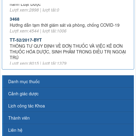
3468
Hướng dẫn tạm thời giám sát và phòng, chống COVID-19
Lượt xem:4544 | lượt tải:1006
TT-52/2017-BYT
THÔNG TƯ QUY ĐỊNH VỀ ĐƠN THUỐC VÀ VIỆC KÊ ĐƠN
THUỐC HÓA DƯỢC, SINH PHẨM TRONG ĐIỀU TRỊ NGOẠI
TRÚ
Lượt xem:8015 | lượt tải:1379
51/2017/TT-BYT
THÔNG TƯ HƯỚNG DẪN PHÒNG, CHẨN ĐOÁN VÀ XỬ TRÍ
PHẢN VỆ
Lượt xem:11716 | lượt tải:2316
Danh mục thuốc
43-2007-QĐ-BYT
QUYẾT ĐỊNH 43-2007-QĐ-BYT VỀ XỬ LÍ RÁC THẢI Y TẾ
Cảnh giác dược
Lượt xem:4735 | lượt tải:1230
TT 20/2017/TT-BYT
Lịch công tác Khoa
NGHỊ ĐỊNH SỐ 20/2017/TT-BYT VỀ THUỐC VÀ NGUYÊN
LIỆU LÀM THUỐC PHẢI KIỂM SOÁT ĐẶC BIỆT
Thành viên
Lượt xem:11208 | lượt tải:2044
Liên hệ
TT-26/2019-BYT