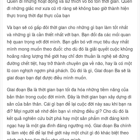
Quên đi những hoạt động và sử thích vô bổ tốn thời gian. Quên
đi những giấc mơ xưa cũ rõ ràng sẽ không bao giờ thành hiện
thực trong thời đại thực của bạn
Và bạn sẽ có gấp đôi thời gian cho những gì bạn làm tốt nhất
và những gì là cần thiết nhất với bạn. Bạn đối đa các mối quan
hệ quan trọng với đời mình. Bạn gắn bó với mục tiêu duy nhất
mình mong muốn theo đuổi: cho dù đó là giải quyết cuộc khủng
hoảng năng lượng thế giới hay chỉ đơn thuần là nghệ sẽ đứng
đường chết tiệt, hay trở thành chuyên gia về não, hay là có một
lũ con nghịch ngợm phá phách. Dù đó là gì, Giai đoạn Ba sẽ là
giai đoạn bạn đạt được điều mình muốn.
Giai đoạn Ba là thời gian bạn tối đa hóa những tiềm năng của
bản thân trong cuộc đời mình. Đây là thời gian bạn xây dựng di
sản của bản thân. Cái gì bạn để lại cuộc đời này sau khi bạn ra
đi? Mọi người sẽ nhớ đến bạn vì những điều gì? Cho dù đó là
kết quả nghiên cứu bứt phá hay một sản phẩm mới đáng kinh
ngạc hay là một gia đình đáng ngưỡng mộ. Giai đoạn Ba chính
là làm việc để để lại thế giới này một chút gì đó khác biệt theo
cách mà bạn tìm thấy cho riêng mình.