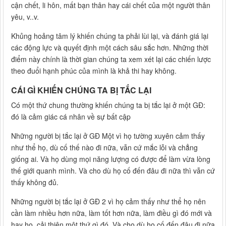
cận chết, li hôn, mất bạn thân hay cái chết của một người thân
yêu, v..v.
Khủng hoảng tâm lý khiến chúng ta phải lùi lại, và đánh giá lại
các động lực và quyết định một cách sâu sắc hơn. Những thời
điểm này chính là thời gian chúng ta xem xét lại các chiến lược
theo đuổi hạnh phúc của mình là khả thi hay không.
CÁI GÌ KHIẾN CHÚNG TA BỊ TẮC LẠI
Có một thứ chung thường khiến chúng ta bị tắc lại ở một GĐ:
đó là cảm giác cá nhân về sự bất cập
Những người bị tắc lại ở GĐ Một vì họ tường xuyên cảm thấy
như thể họ, dù cố thế nào đi nữa, vẫn cứ mắc lỗi và chẳng
giống ai. Và họ dùng mọi năng lượng có được để làm vừa lòng
thế giới quanh mình. Và cho dù họ cố đến đâu đi nữa thì vẫn cứ
thấy không đủ.
Những người bị tắc lại ở GĐ 2 vì họ cảm thấy như thể họ nên
cần làm nhiều hơn nữa, làm tốt hơn nữa, làm điều gì đó mới và
hay ho, cải thiện một thứ gì đó. Và cho dù họ cố đến đâu đi nữa