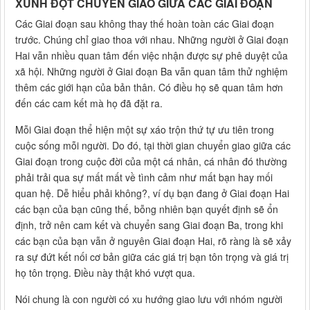
XUNH ĐỘT CHUYỂN GIAO GIỮA CÁC GIAI ĐOẠN
Các Giai đoạn sau không thay thế hoàn toàn các Giai đoạn
trước. Chúng chỉ giao thoa với nhau. Những người ở Giai đoạn
Hai vẫn nhiều quan tâm đến việc nhận được sự phê duyệt của
xã hội. Những người ở Giai đoạn Ba vẫn quan tâm thử nghiệm
thêm các giới hạn của bản thân. Có điều họ sẽ quan tâm hơn
đến các cam kết mà họ đã đặt ra.
Mỗi Giai đoạn thể hiện một sự xáo trộn thứ tự ưu tiên trong
cuộc sống mỗi người. Do đó, tại thời gian chuyển giao giữa các
Giai đoạn trong cuộc đời của một cá nhân, cá nhân đó thường
phải trải qua sự mất mất về tình cảm như mất bạn hay mối
quan hệ. Dễ hiểu phải không?, ví dụ bạn đang ở Giai đoạn Hai
các bạn của bạn cũng thế, bỗng nhiên bạn quyết định sẽ ổn
định, trở nên cam kết và chuyển sang Giai đoạn Ba, trong khi
các bạn của bạn vẫn ở nguyên Giai đoạn Hai, rõ ràng là sẽ xảy
ra sự đứt kết nối cơ bản giữa các giá trị bạn tôn trọng và giá trị
họ tôn trọng. Điều này thật khó vượt qua.
Nói chung là con người có xu hướng giao lưu với nhóm người