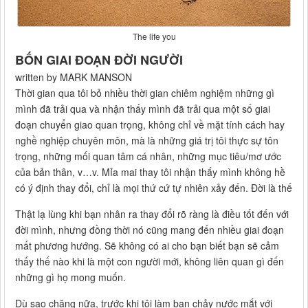
The life you
BỐN GIAI ĐOẠN ĐỜI NGƯỜI
written by MARK MANSON
Thời gian qua tôi bỏ nhiều thời gian chiêm nghiệm những gì
mình đã trải qua và nhận thấy mình đã trải qua một số giai
đoạn chuyển giao quan trọng, không chỉ về mặt tính cách hay
nghề nghiệp chuyên môn, mà là những giá trị tôi thực sự tôn
trọng, những mối quan tâm cá nhân, những mục tiêu/mơ ước
của bản thân, v…v. Mỉa mai thay tôi nhận thấy mình không hề
có ý định thay đổi, chỉ là mọi thứ cứ tự nhiên xảy đến. Đời là thế
Thật lạ lùng khi bạn nhân ra thay đổi rõ ràng là điều tốt đến với
đời mình, nhưng đồng thời nó cũng mang đến nhiều giai đoạn
mất phương hướng. Sẽ không có ai cho bạn biết bạn sẽ cảm
thấy thế nào khi là một con người mới, không liên quan gì đến
những gì họ mong muốn.
Dù sao chăng nữa, trước khi tôi làm bạn chảy nước mắt với