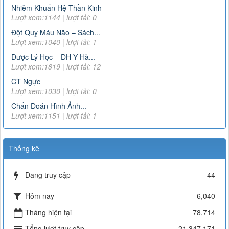
Lượt xem:11809 | lượt tải:266
Nhiễm Khuẩn Hệ Thần Kinh
Lượt xem:1144 | lượt tải: 0
15466/QLD – TT
Cục Quản lý Dược: Cập nhật hướng dẫn sử dụng đối với
Đột Quỵ Máu Não – Sách...
thuốc chứa hoạt chất metformin điều trị đái tháo đường tuýp
Lượt xem:1040 | lượt tải: 1
II
Dược Lý Học – ĐH Y Hà...
Lượt xem:6374 | lượt tải:111
Lượt xem:1819 | lượt tải: 12
163/2025/NĐ-CP
CT Ngực
Lượt xem:1030 | lượt tải: 0
Nghị định số 163/2025/NĐ-CP của Chính phủ: Quy định chi
tiết một số điều và biện pháp để tổ chức, hướng dẫn thi
Chẩn Đoán Hình Ảnh...
hành Luật Dược
Lượt xem:1151 | lượt tải: 1
Lượt xem:2906 | lượt tải:0
3468
Hướng dẫn tạm thời giám sát và phòng, chống COVID-19
Thống kê
Lượt xem:4546 | lượt tải:1009
TT-52/2017-BYT
Đang truy cập
44
THÔNG TƯ QUY ĐỊNH VỀ ĐƠN THUỐC VÀ VIỆC KÊ ĐƠN
THUỐC HÓA DƯỢC, SINH PHẨM TRONG ĐIỀU TRỊ NGOẠI
Hôm nay
6,040
TRÚ
Lượt xem:8018 | lượt tải:1382
Tháng hiện tại
78,714
51/2017/TT-BYT
Tổng lượt truy cập
21,347,171