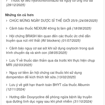
Thuốc lợi tiểu hydrochlorothiazid và nguy cơ ung thư da
(29/12/2025)
Những tin cũ hơn
CHÚC MỪNG NGÀY DƯỢC SĨ THẾ GIỚI 25/9
(24/09/2025)
Cảnh báo thuốc NEXIUM 40mg bị làm giả
(18/08/2025)
Hội chứng BRASH liên quan đến các thuốc ức chế dẫn
truyền qua nút nhĩ thất (AV blockers)
(01/07/2025)
Cảnh báo nguy cơ sai sót khi sử dụng oxytocin trong quá
trình chuyển dạ và sinh con
(08/05/2025)
Lưu Ý về thuốc dán thấm qua da trước khi thực hiện chụp
MRI
(02/03/2025)
Nguy cơ tiềm ẩn hội chứng cai thuốc khi sử dụng
domperidon để kích thích tiết sữa
(13/02/2025)
Lưu ý về giới hạn thanh toán BHYT của thuốc Albumin
(12/11/2024)
Hướng dẫn Doxycycline để phòng ngừa bệnh lây truyền
qua đường tình dục ngay sau khi phơi nhiễm
(31/10/2024)