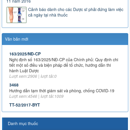
11 năm 2016
Cảnh báo dành cho các Dược sĩ phải đứng làm việc
cả ngày tại nhà thuốc
Văn bản mới
163/2025/NĐ-CP
Nghị định số 163/2025/NĐ-CP của Chính phủ: Quy định chi
tiết một số điều và biện pháp để tổ chức, hướng dẫn thi
hành Luật Dược
Lượt xem:2906 | lượt tải:0
3468
Hướng dẫn tạm thời giám sát và phòng, chống COVID-19
Lượt xem:4546 | lượt tải:1009
TT-52/2017-BYT
THÔNG TƯ QUY ĐỊNH VỀ ĐƠN THUỐC VÀ VIỆC KÊ ĐƠN
THUỐC HÓA DƯỢC, SINH PHẨM TRONG ĐIỀU TRỊ NGOẠI
TRÚ
Lượt xem:8018 | lượt tải:1382
Danh mục thuốc
51/2017/TT-BYT