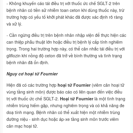
- Không khuyến cáo tái điều trị với thuốc ức chế SGLT-2 trên
bệnh nhân có tiền sử nhiễm toan ceton khi dùng thuốc này, trừ
trường hợp có yếu tố khởi phát khác đã được xác định rõ ràng
và xử lý.
- Cần ngừng điều trị trên bệnh nhân nhập viện để thực hiện các
can thiệp phẫu thuật lớn hoặc điều trị bệnh lý cấp tính nghiêm
trọng. Trong hai trường hợp này, có thể cân nhắc tái điều trị với
gliflozin khi nồng độ ceton đã trở về bình thường và tình trạng
bệnh nhân đã ổn định.
Nguy cơ hoại tử Fournier
Hiện đã có các trường hợp
hoại tử Fournier
(viêm cân hoại tử
vùng tầng sinh môn) được báo cáo có liên quan đến việc điều
trị với thuốc ức chế SGLT-2.
Hoại tử Fournier
là một tình trạng
nhiễm trùng hiếm gặp, nhưng nghiêm trọng và có khả năng đe
doạ tính mạng. Bệnh nhân có thể xuất hiện một nhiễm trùng
đường niệu - sinh dục hoặc áp-xe tầng sinh môn trước viêm
cân mạc hoại tử.