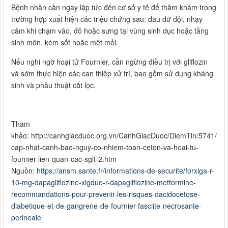
Bệnh nhân cần ngay lập tức đến cơ sở y tế để thăm khám trong
trường hợp xuất hiện các triệu chứng sau: đau dữ dội, nhạy
cảm khi chạm vào, đỏ hoặc sưng tại vùng sinh dục hoặc tầng
sinh môn, kèm sốt hoặc mệt mỏi.
Nếu nghi ngờ hoại tử Fournier, cần ngừng điều trị với gliflozin
và sớm thực hiện các can thiệp xử trí, bao gồm sử dụng kháng
sinh và phẫu thuật cắt lọc.
Tham
khảo: http://canhgiacduoc.org.vn/CanhGiacDuoc/DiemTin/5741/an
cap-nhat-canh-bao-nguy-co-nhiem-toan-ceton-va-hoai-tu-
fournier-lien-quan-cac-sglt-2.htm
Nguồn:
https://ansm.sante.fr/informations-de-securite/forxiga-r-
10-mg-dapagliflozine-xigduo-r-dapagliflozine-metformine-
recommandations-pour-prevenir-les-risques-dacidocetose-
diabetique-et-de-gangrene-de-fournier-fasciite-necrosante-
perineale