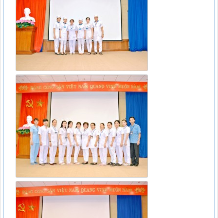
07/2017/TT-BYT
Lượt xem:11809 | lượt tải:266
15466/QLD – TT
Cục Quản lý Dược: Cập nhật hướng dẫn sử dụng đối với
thuốc chứa hoạt chất metformin điều trị đái tháo đường tuýp
II
Lượt xem:6374 | lượt tải:111