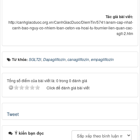
Tác giả bài viết:
http://canhgiacduoc.org.vn/CanhGiacDuoc/DiemTin/5741/ansm-cap-nhat-
canh-bao-nguy-co-nhiem-toan-ceton-va-hoai-tu-fournier-lien-quan-cac-
sglt-2.htm
Từ khóa:
SGLT2i
,
Dapagliflozin
,
canagliflozin
,
empagliflozin
Tổng số điểm của bài viết là: 0 trong 0 đánh giá
Click để đánh giá bài viết
Tweet
Ý kiến bạn đọc