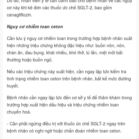
Do đó, nhân viên y tế cần cảnh báo cho bệnh nhân về các nguy
cơ này khi kê đơn các thuốc ức chế SGLT-2, bao gồm
canagliflozin.
Nguy cơ nhiễm toan ceton
Cần lưu ý nguy cơ nhiễm toan trong trường hợp bệnh nhân xuất
hiện những triệu chứng không đặc hiệu như: buồn nôn, nôn,
chán ăn, đau bụng, khát nhiều, khó thở, lú lẫn, mệt mỏi bất
thường hoặc buồn ngủ.
Nếu các triệu chứng này xuất hiện, cần ngay lập tức kiểm tra
tình trạng nhiễm toan ceton trên bệnh nhân, bất kể mức đường
huyết.
Bệnh nhân cần ngay lập tức đến cơ sở y tế để thăm khám trong
trường hợp xuất hiện dấu hiệu và triệu chứng nhiễm toan
chuyển hoá.
- Cần phải ngừng điều trị với thuốc ức chế SGLT-2 ngay trên
bệnh nhân có nghi ngờ hoặc chẩn đoán nhiễm toan ceton.