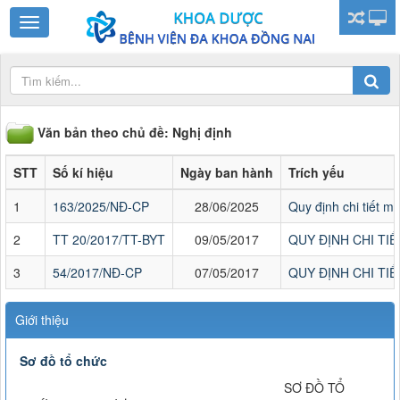
Văn bản theo chủ đề: Nghị định
STT
Số kí hiệu
Ngày ban hành
Trích yếu
1
163/2025/NĐ-CP
28/06/2025
Quy định chi tiết m
2
TT 20/2017/TT-BYT
09/05/2017
QUY ĐỊNH CHI TI
3
54/2017/NĐ-CP
07/05/2017
QUY ĐỊNH CHI TI
Giới thiệu
Sơ đồ tổ chức
SƠ ĐỒ TỔ