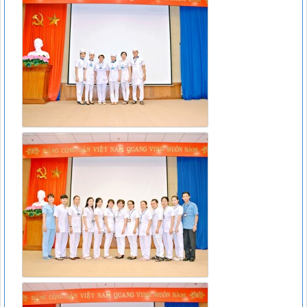
Lượt xem:5143 | lượt tải:1352
Công văn 22098/QLD-ĐK
Công văn 22098/QLD-ĐK về việc thống nhất chỉ định đối với
thuốc Alphachymotrypsin dùng đường uống, ngậm dưới lưỡi
Lượt xem:8490 | lượt tải:932
07/2017/TT-BYT
DANH MỤC THUỐC KHÔNG KÊ ĐƠN - Thông tư
07/2017/TT-BYT
Lượt xem:11809 | lượt tải:266
15466/QLD – TT
Cục Quản lý Dược: Cập nhật hướng dẫn sử dụng đối với
thuốc chứa hoạt chất metformin điều trị đái tháo đường tuýp
II
Lượt xem:6375 | lượt tải:111