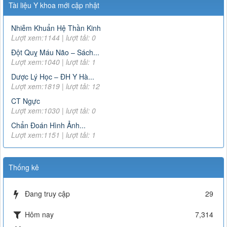
Tài liệu Y khoa mới cập nhật
Công văn 22098/QLD-ĐK
Công văn 22098/QLD-ĐK về việc thống nhất chỉ định đối với
Nhiễm Khuẩn Hệ Thần Kinh
thuốc Alphachymotrypsin dùng đường uống, ngậm dưới lưỡi
Lượt xem:1144 | lượt tải: 0
Lượt xem:8490 | lượt tải:932
Đột Quỵ Máu Não – Sách...
07/2017/TT-BYT
Lượt xem:1040 | lượt tải: 1
DANH MỤC THUỐC KHÔNG KÊ ĐƠN - Thông tư
07/2017/TT-BYT
Dược Lý Học – ĐH Y Hà...
Lượt xem:11809 | lượt tải:266
Lượt xem:1819 | lượt tải: 12
15466/QLD – TT
CT Ngực
Cục Quản lý Dược: Cập nhật hướng dẫn sử dụng đối với
Lượt xem:1030 | lượt tải: 0
thuốc chứa hoạt chất metformin điều trị đái tháo đường tuýp
Chẩn Đoán Hình Ảnh...
II
Lượt xem:1151 | lượt tải: 1
Lượt xem:6375 | lượt tải:111
163/2025/NĐ-CP
Thống kê
Nghị định số 163/2025/NĐ-CP của Chính phủ: Quy định chi
tiết một số điều và biện pháp để tổ chức, hướng dẫn thi
hành Luật Dược
Đang truy cập
29
Lượt xem:2909 | lượt tải:0
3468
Hôm nay
7,314
Hướng dẫn tạm thời giám sát và phòng, chống COVID-19