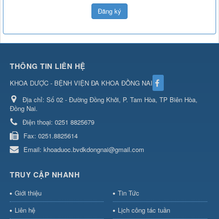
Đăng ký
THÔNG TIN LIÊN HỆ
KHOA DƯỢC - BỆNH VIỆN ĐA KHOA ĐỒNG NAI
Địa chỉ:
Số 02 - Đường Đồng Khởi, P. Tam Hòa, TP Biên Hòa,
Đồng Nai.
Điện thoại:
0251 8825679
Fax:
0251.8825614
Email:
khoaduoc.bvdkdongnai@gmail.com
TRUY CẬP NHANH
Giới thiệu
Tin Tức
Liên hệ
Lịch công tác tuần