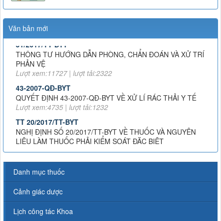
TRÚ
Lượt xem:8016 | lượt tải:1379
Văn bản mới
51/2017/TT-BYT
THÔNG TƯ HƯỚNG DẪN PHÒNG, CHẨN ĐOÁN VÀ XỬ TRÍ
PHẢN VỆ
Lượt xem:11727 | lượt tải:2322
43-2007-QĐ-BYT
QUYẾT ĐỊNH 43-2007-QĐ-BYT VỀ XỬ LÍ RÁC THẢI Y TẾ
Lượt xem:4735 | lượt tải:1232
TT 20/2017/TT-BYT
NGHỊ ĐỊNH SỐ 20/2017/TT-BYT VỀ THUỐC VÀ NGUYÊN
LIỆU LÀM THUỐC PHẢI KIỂM SOÁT ĐẶC BIỆT
Lượt xem:11209 | lượt tải:2044
TT-26/2019-BYT
THÔNG TƯ 26-BYTQUY ĐỊNH VỀ DANH MỤC THUỐC
HIẾM
Danh mục thuốc
Lượt xem:5141 | lượt tải:1352
Cảnh giác dược
Công văn 22098/QLD-ĐK
Công văn 22098/QLD-ĐK về việc thống nhất chỉ định đối với
Lịch công tác Khoa
thuốc Alphachymotrypsin dùng đường uống, ngậm dưới lưỡi