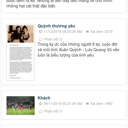
được đem ra kể. Những ai đến đây đều mang về cho mình
những hạt cát thật đặc biệt.
Quỳnh thương yêu
11/12/2016 08:20:36 AM
Đã xem: 2379
Phản hồi: 0
Trong ký ức của những người ở lại, cuộc đời
và mối tình Xuân Quỳnh - Lưu Quang Vũ vẫn
luôn là biểu tượng của tình yêu
Khách
29/11/2016 05:21:39 AM
Đã xem: 1993
Phản hồi: 0