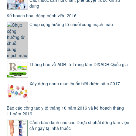
Các thuốc cần hội chẩn, phê duyệt trước khi sử
dụng
Kế hoạch hoạt động bệnh viện 2016
Chụp cộng hưởng từ chuỗi xung mạch máu
Thông báo về ADR từ Trung tâm DI&ADR Quốc gia
163/2025/NĐ-CP
Nghị định số 163/2025/NĐ-CP của Chính phủ: Quy định chi
tiết một số điều và biện pháp để tổ chức, hướng dẫn thi
Xây dựng danh mục thuốc biệt dược năm 2017
hành Luật Dược
Lượt xem:2900 | lượt tải:0
3468
Hướng dẫn tạm thời giám sát và phòng, chống COVID-19
Báo cáo công tác y tế tháng 10 năm 2016 và kế hoạch tháng
Lượt xem:4544 | lượt tải:1008
11 năm 2016
TT-52/2017-BYT
Cảnh báo dành cho các Dược sĩ phải đứng làm việc
THÔNG TƯ QUY ĐỊNH VỀ ĐƠN THUỐC VÀ VIỆC KÊ ĐƠN
cả ngày tại nhà thuốc
THUỐC HÓA DƯỢC, SINH PHẨM TRONG ĐIỀU TRỊ NGOẠI