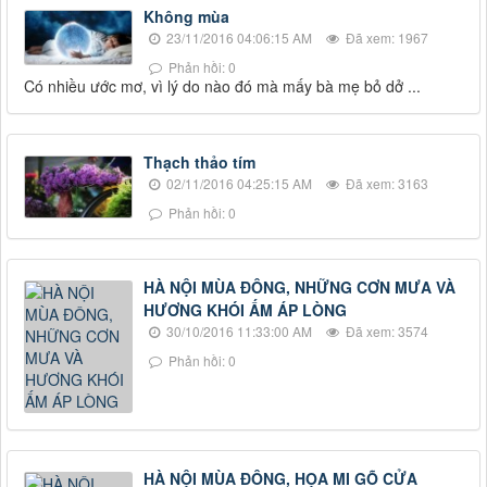
Không mùa
23/11/2016 04:06:15 AM
Đã xem: 1967
Phản hồi: 0
Có nhiều ước mơ, vì lý do nào đó mà mấy bà mẹ bỏ dở ...
Thạch thảo tím
02/11/2016 04:25:15 AM
Đã xem: 3163
Phản hồi: 0
HÀ NỘI MÙA ĐÔNG, NHỮNG CƠN MƯA VÀ
HƯƠNG KHÓI ẤM ÁP LÒNG
30/10/2016 11:33:00 AM
Đã xem: 3574
Phản hồi: 0
HÀ NỘI MÙA ĐÔNG, HỌA MI GÕ CỬA