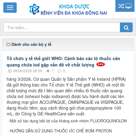
Dành cho cán bộ y tế
Tổ chức y tế thế giới WHO: Cảnh báo các lô thuốc cản
quang chứa iod gặp vấn đề về chất lượng
08/06/2026 08:59
7
0
háng 3/2026, Cơ quan Quản lý Sản phẩm Y tế Ireland (HPRA)
đã gửi thông báo cho Tổ chức Y tế Thế giới (WHO) về một lỗi
chất lượng mức độ I liên quan đến nhiều lô thuốc cản quang
chứa iod (iohexol hoặc iodixanol) được lưu hành dưới các tên
thương mại gồm ACCUPAQUE, OMNIPAQUE và VISIPAQUE,
dạng thuốc tiêm, quy cách đóng gói chai polypropylene 100
mL, do Công ty GE HealthCare sản xuất.
Một số tác dụng bất lợi của kháng sinh nhóm FLUOROQUINOLON
HƯỚNG DẪN SỬ DỤNG THUỐC ỨC CHẾ BƠM PROTON