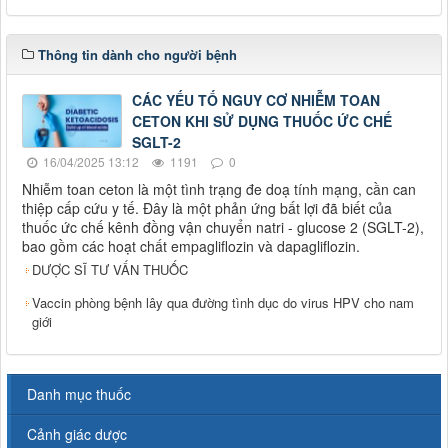
Thông tin dành cho người bệnh
CÁC YẾU TỐ NGUY CƠ NHIỄM TOAN
CETON KHI SỬ DỤNG THUỐC ỨC CHẾ
SGLT-2
16/04/2025 13:12
1191
0
Nhiễm toan ceton là một tình trạng đe doạ tính mạng, cần can
thiệp cấp cứu y tế. Đây là một phản ứng bất lợi đã biết của
thuốc ức chế kênh đồng vận chuyển natri - glucose 2 (SGLT-2),
bao gồm các hoạt chất empagliflozin và dapagliflozin.
DƯỢC SĨ TƯ VẤN THUỐC
Vaccin phòng bệnh lây qua đường tình dục do virus HPV cho nam
giới
Danh mục thuốc
Cảnh giác dược