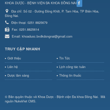
KHOA DƯỢC - BỆNH VIỆN ĐA KHOA ĐỒNG NAI
Địa chỉ:
Số 02 - Đường Đồng Khởi, P. Tam Hòa, TP Biên Hòa,
Đồng Nai.
Điện thoại:
0251 8825679
Fax:
0251.8825614
Email:
khoaduoc.bvdkdongnai@gmail.com
TRUY CẬP NHANH
Giới thiệu
Tin Tức
Liên hệ
Lịch công tác tuần
Dược lâm sàng
Thông tin thuốc
© Bản quyền thuộc về
Khoa Dược - Bệnh viện Đa khoa Đồng Nai
.
Mã
nguồn
NukeViet CMS
.