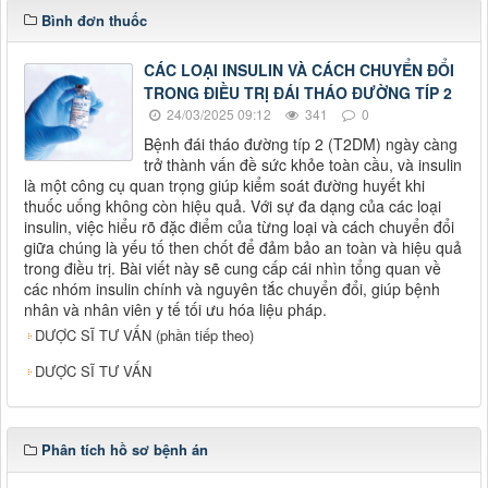
Bình đơn thuốc
CÁC LOẠI INSULIN VÀ CÁCH CHUYỂN ĐỔI
TRONG ĐIỀU TRỊ ĐÁI THÁO ĐƯỜNG TÍP 2
24/03/2025 09:12
341
0
Bệnh đái tháo đường típ 2 (T2DM) ngày càng
trở thành vấn đề sức khỏe toàn cầu, và insulin
là một công cụ quan trọng giúp kiểm soát đường huyết khi
thuốc uống không còn hiệu quả. Với sự đa dạng của các loại
insulin, việc hiểu rõ đặc điểm của từng loại và cách chuyển đổi
giữa chúng là yếu tố then chốt để đảm bảo an toàn và hiệu quả
trong điều trị. Bài viết này sẽ cung cấp cái nhìn tổng quan về
các nhóm insulin chính và nguyên tắc chuyển đổi, giúp bệnh
nhân và nhân viên y tế tối ưu hóa liệu pháp.
DƯỢC SĨ TƯ VẤN (phần tiếp theo)
DƯỢC SĨ TƯ VẤN
Phân tích hồ sơ bệnh án