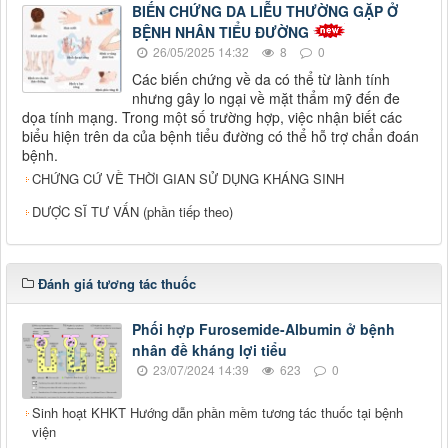
BIẾN CHỨNG DA LIỄU THƯỜNG GẶP Ở
BỆNH NHÂN TIỂU ĐƯỜNG
26/05/2025 14:32
8
0
Các biến chứng về da có thể từ lành tính
nhưng gây lo ngại về mặt thẩm mỹ đến đe
dọa tính mạng. Trong một số trường hợp, việc nhận biết các
biểu hiện trên da của bệnh tiểu đường có thể hỗ trợ chẩn đoán
bệnh.
CHỨNG CỨ VỀ THỜI GIAN SỬ DỤNG KHÁNG SINH
DƯỢC SĨ TƯ VẤN (phần tiếp theo)
Đánh giá tương tác thuốc
Phối hợp Furosemide-Albumin ở bệnh
nhân đề kháng lợi tiểu
23/07/2024 14:39
623
0
Sinh hoạt KHKT Hướng dẫn phần mềm tương tác thuốc tại bệnh
viện