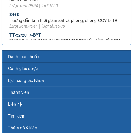
3468
Hướng dẫn tạm thời giám sát và phòng, chống COVID-19
Lượt xem:4541 | lượt tải:1006
TT-52/2017-BYT
THÔNG TƯ QUY ĐỊNH VỀ ĐƠN THUỐC VÀ VIỆC KÊ ĐƠN
THUỐC HÓA DƯỢC, SINH PHẨM TRONG ĐIỀU TRỊ NGOẠI
TRÚ
Lượt xem:8013 | lượt tải:1378
Danh mục thuốc
51/2017/TT-BYT
THÔNG TƯ HƯỚNG DẪN PHÒNG, CHẨN ĐOÁN VÀ XỬ TRÍ
PHẢN VỆ
Cảnh giác dược
Lượt xem:11711 | lượt tải:2314
Lịch công tác Khoa
43-2007-QĐ-BYT
QUYẾT ĐỊNH 43-2007-QĐ-BYT VỀ XỬ LÍ RÁC THẢI Y TẾ
Thành viên
Lượt xem:4733 | lượt tải:1230
TT 20/2017/TT-BYT
Liên hệ
NGHỊ ĐỊNH SỐ 20/2017/TT-BYT VỀ THUỐC VÀ NGUYÊN
LIỆU LÀM THUỐC PHẢI KIỂM SOÁT ĐẶC BIỆT
Tìm kiếm
Lượt xem:11206 | lượt tải:2044
Thăm dò ý kiến
TT-26/2019-BYT