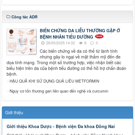
Công tác ADR
BIẾN CHỨNG DA LIỄU THƯỜNG GẶP Ở
BỆNH NHÂN TIỂU ĐƯỜNG
26/05/2025 14:32
8
0
Các biến chứng về da có thể từ lành tính
nhưng gây lo ngại về mặt thẩm mỹ đến đe
dọa tính mạng. Trong một số trường hợp, việc nhận biết các
biểu hiện trên da của bệnh tiểu đường có thể hỗ trợ chẩn đoán
bệnh.
HẬU QUẢ KHI SỬ DỤNG QUÁ LIỀU METFORMIN
Nguy cơ tổn thương gan liên quan đến nghệ và curcumin
Giới thiệu
Giới thiệu Khoa Dược - Bệnh viện Đa khoa Đồng Nai