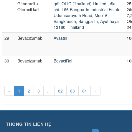
Gimeracil +
gói: OLIC (Thailand) Limited., địa
25
Oteracil kali
chỉ: 166 Bangpa-In Industrial Estate,
Gi
Udomsorayuth Road, Moo16,
7,
Bangkrason, Bangpa-In, Ayutthaya
Ote
13160, Thailand
24
29
Bevacizumab
Avastin
10
30
Bevacizumab
BevaciRel
10
«
1
2
3
...
82
83
84
»
THÔNG TIN LIÊN HỆ