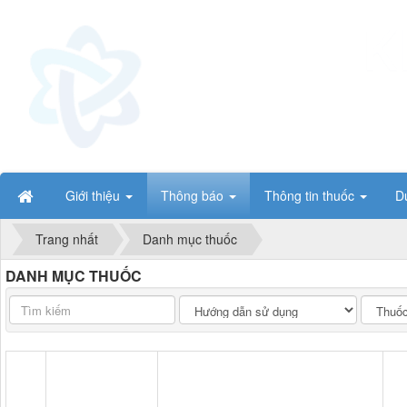
Giới thiệu
Thông báo
Thông tin thuốc
D
Trang nhất
Danh mục thuốc
DANH MỤC THUỐC
LANG.catParent
LANG.c