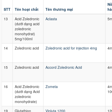
Nồ
STT
Tên hoạt chất
Tên thương mại
hà
13
Acid Zoledronic
Aclasta
5m
(dưới dạng acid
zoledronic
monohydrat)
5mg/100ml
14
Zoledronic acid
Zoledronic acid for injection 4mg
4
15
Zoledronic acid
Accord Zoledronic Acid
4m
16
Acid Zoledronic
Zometa
4m
(dưới dạng Acid
10
zoledronic
monohydrate)
19
Glutathion
Vinluta 1200
12