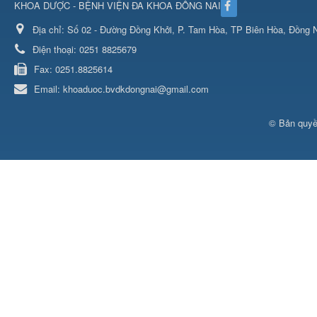
KHOA DƯỢC - BỆNH VIỆN ĐA KHOA ĐỒNG NAI
Địa chỉ:
Số 02 - Đường Đồng Khởi, P. Tam Hòa, TP Biên Hòa, Đồng N
Điện thoại:
0251 8825679
Fax:
0251.8825614
Email:
khoaduoc.bvdkdongnai@gmail.com
© Bản quyề