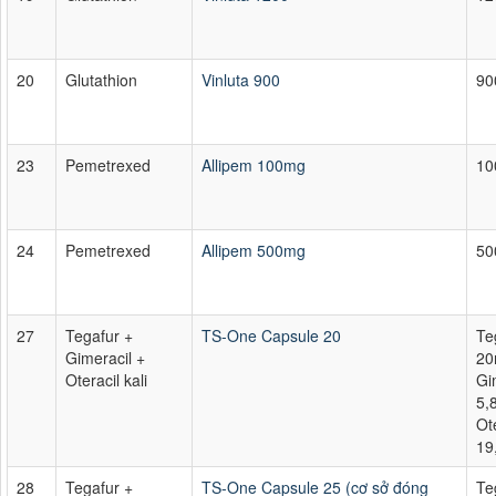
20
Glutathion
Vinluta 900
90
23
Pemetrexed
Allipem 100mg
10
24
Pemetrexed
Allipem 500mg
50
27
Tegafur +
TS-One Capsule 20
Te
Gimeracil +
20
Oteracil kali
Gi
5,
Ote
19
28
Tegafur +
TS-One Capsule 25 (cơ sở đóng
Te