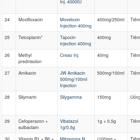
Inj. 4000IU
24
Moxifloxacin
Moveloxin
400mg/250ml
Tiê
Injection 400mg
25
Teicoplanin*
Tapocin
400mg
Tiê
injection 400mg
26
Methyl
Creao Inj.
40mg
Tiê
prednisolon
27
Amikacin
JW Amikacin
500mg/100ml
Tiê
500mg/100ml
Injection
28
Silymarin
Silygamma
150mg
Uốn
29
Cefoperazon +
Vibatazol
1g + 0,5g
Tiê
sulbactam
1g/0,5g
30
Vitamin B1 + B6 +
Milgamma N
(100mg +
Tiê