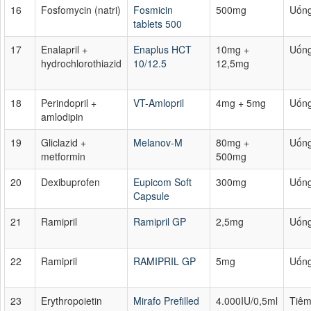
16
Fosfomycin (natri)
Fosmicin
500mg
Uốn
tablets 500
17
Enalapril +
Enaplus HCT
10mg +
Uốn
hydrochlorothiazid
10/12.5
12,5mg
18
Perindopril +
VT-Amlopril
4mg + 5mg
Uốn
amlodipin
19
Gliclazid +
Melanov-M
80mg +
Uốn
metformin
500mg
20
Dexibuprofen
Eupicom Soft
300mg
Uốn
Capsule
21
Ramipril
Ramipril GP
2,5mg
Uốn
22
Ramipril
RAMIPRIL GP
5mg
Uốn
23
Erythropoietin
Mirafo Prefilled
4.000IU/0,5ml
Tiê