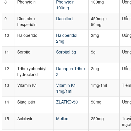
8
Phenytoin
Phenytoin
100mg
Uốn
100mg
9
Diosmin +
Dacolfort
450mg +
Uốn
hesperidin
50mg
10
Haloperidol
Haloperidol
2mg
Uốn
2mg
11
Sorbitol
Sorbitol 5g
5g
Uốn
12
Trihexyphenidyl
Danapha-Trihex
2mg
Uốn
hydroclorid
2
13
Vitamin K1
Vitamin K1
1mg/1ml
Tiê
1mg/1ml
14
Sitagliptin
ZLATKO-50
50mg
Uốn
15
Aciclovir
Meileo
250mg
Truy
mạc