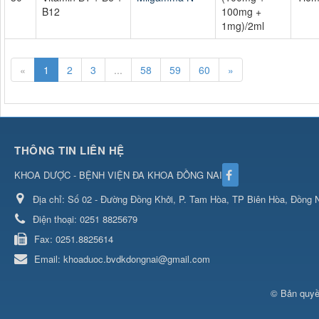
B12
100mg +
1mg)/2ml
«
1
2
3
...
58
59
60
»
THÔNG TIN LIÊN HỆ
KHOA DƯỢC - BỆNH VIỆN ĐA KHOA ĐỒNG NAI
Địa chỉ:
Số 02 - Đường Đồng Khởi, P. Tam Hòa, TP Biên Hòa, Đồng N
Điện thoại:
0251 8825679
Fax:
0251.8825614
Email:
khoaduoc.bvdkdongnai@gmail.com
© Bản quyề