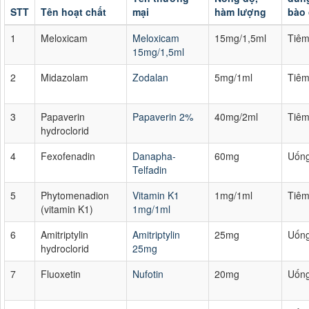
STT
Tên hoạt chất
mại
hàm lượng
bào
1
Meloxicam
Meloxicam
15mg/1,5ml
Tiê
15mg/1,5ml
2
Midazolam
Zodalan
5mg/1ml
Tiê
3
Papaverin
Papaverin 2%
40mg/2ml
Tiê
hydroclorid
4
Fexofenadin
Danapha-
60mg
Uốn
Telfadin
5
Phytomenadion
Vitamin K1
1mg/1ml
Tiê
(vitamin K1)
1mg/1ml
6
Amitriptylin
Amitriptylin
25mg
Uốn
hydroclorid
25mg
7
Fluoxetin
Nufotin
20mg
Uốn