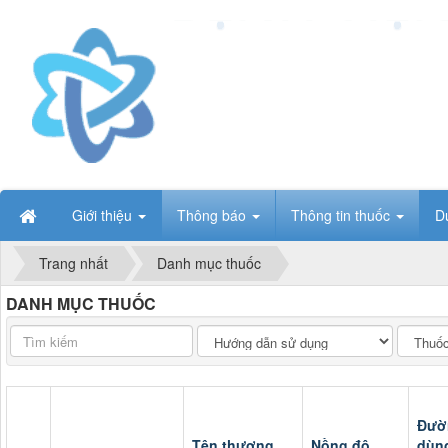
Giới thiệu
Thông báo
Thông tin thuốc
D
Trang nhất
Danh mục thuốc
DANH MỤC THUỐC
LANG.catParent
LANG.c
Đườ
Tên thương
Nồng độ,
dùn