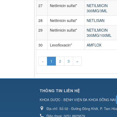
27
Netilmicin sulfat*
NETILMICIN
300MG/3ML
28
Netilmicin sulfat*
NETLISAN
29
Netilmicin sulfat*
NETILMICIN
300MG/100ML
30
Levofloxacin*
AMFLOX
«
1
2
3
»
THÔNG TIN LIÊN HỆ
KHOA DƯỢC - BỆNH VIỆN ĐA KHOA ĐỒNG NAI
Địa chỉ:
Số 02 - Đường Đồng Khởi, P. Tam Hòa
Điện thoại:
0251 8825679