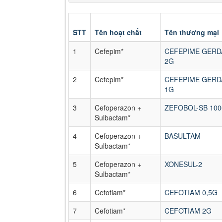
STT
Tên hoạt chất
Tên thương mại
1
Cefepim*
CEFEPIME GERD
2G
2
Cefepim*
CEFEPIME GERD
1G
3
Cefoperazon +
ZEFOBOL-SB 100
Sulbactam*
4
Cefoperazon +
BASULTAM
Sulbactam*
5
Cefoperazon +
XONESUL-2
Sulbactam*
6
Cefotiam*
CEFOTIAM 0,5G
7
Cefotiam*
CEFOTIAM 2G