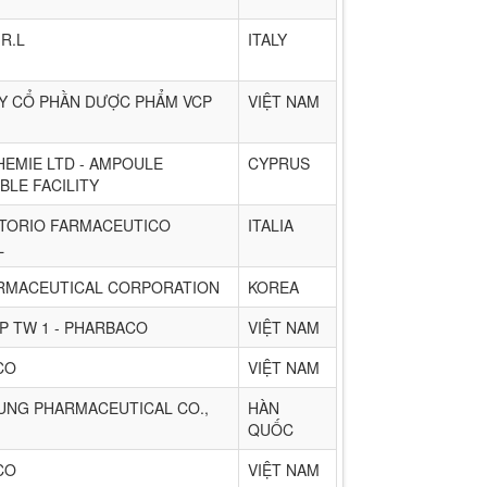
.R.L
ITALY
Y CỔ PHẦN DƯỢC PHẨM VCP
VIỆT NAM
EMIE LTD - AMPOULE
CYPRUS
BLE FACILITY
TORIO FARMACEUTICO
ITALIA
L
RMACEUTICAL CORPORATION
KOREA
P TW 1 - PHARBACO
VIỆT NAM
CO
VIỆT NAM
UNG PHARMACEUTICAL CO.,
HÀN
QUỐC
CO
VIỆT NAM