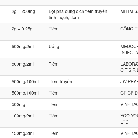
2g + 250mg
Bột pha dung dịch tiêm truyền
MITIM S
tĩnh mạch, tiêm
2g + 0.25g
Tiêm
CÔNG T
500mg/2ml
Uống
MEDOCH
INJECTA
500mg/2ml
Tiêm
LABORA
C.T.S.R.
500mg/100ml
Tiêm truyền
JW PHA
500mg/100ml
Tiêm
CT CP D
500mg
Tiêm
VINPHA
100mg/2ml
Tiêm
YOO YO
LTD.
150mg/2ml
Tiêm
VINPHA