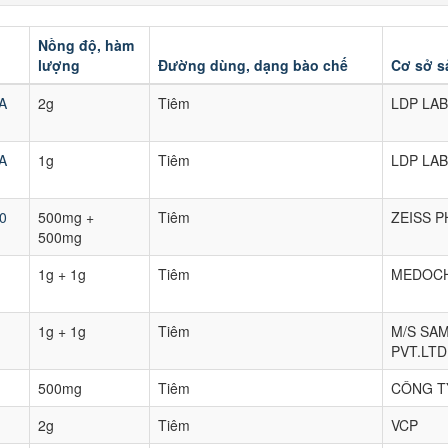
Nồng độ, hàm
lượng
Đường dùng, dạng bào chế
Cơ sở s
A
2g
Tiêm
LDP LA
A
1g
Tiêm
LDP LA
0
500mg +
Tiêm
ZEISS P
500mg
1g + 1g
Tiêm
MEDOCH
1g + 1g
Tiêm
M/S SA
PVT.LTD
500mg
Tiêm
CÔNG T
2g
Tiêm
VCP