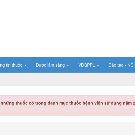
ng tin thuốc
Dược lâm sàng
VBQPPL
Đào tạo - N
ị những thuốc có trong danh mục thuốc bệnh viện sử dụng năm 2