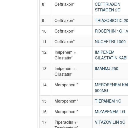
8
Ceftriaxon*
CEFTRIAXON
STRAGEN 2G
9
Ceftriaxon*
TRIAXOBIOTIC 2
10
Ceftriaxon*
ROCEPHIN 1G I.V
11
Ceftriaxon*
NUCEFTRI-1000
12
Imipenem +
IMIPENEM
Cilastatin*
CILASTATIN KABI
13
Imipenem +
IMANMJ 250
Cilastatin*
14
Meropenem*
MEROPENEM KA
500MG
15
Meropenem*
TIEPANEM 1G
16
Meropenem*
MIZAPENEM 1G
17
Piperacilin +
VITAZOVILIN 3G
Tazobactam*