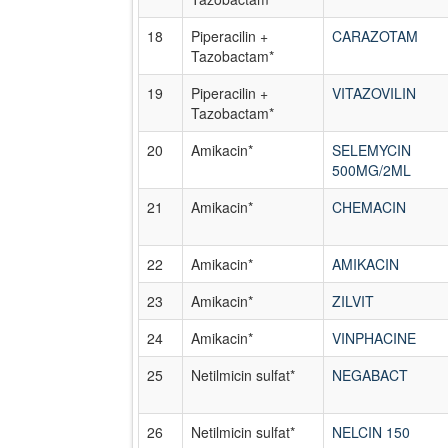
18
Piperacilin +
CARAZOTAM
Tazobactam*
19
Piperacilin +
VITAZOVILIN
Tazobactam*
20
Amikacin*
SELEMYCIN
500MG/2ML
21
Amikacin*
CHEMACIN
22
Amikacin*
AMIKACIN
23
Amikacin*
ZILVIT
24
Amikacin*
VINPHACINE
25
Netilmicin sulfat*
NEGABACT
26
Netilmicin sulfat*
NELCIN 150