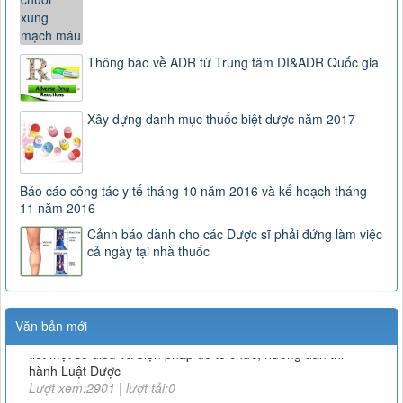
Thông báo về ADR từ Trung tâm DI&ADR Quốc gia
Xây dựng danh mục thuốc biệt dược năm 2017
Báo cáo công tác y tế tháng 10 năm 2016 và kế hoạch tháng
11 năm 2016
Cảnh báo dành cho các Dược sĩ phải đứng làm việc
cả ngày tại nhà thuốc
163/2025/NĐ-CP
Nghị định số 163/2025/NĐ-CP của Chính phủ: Quy định chi
Văn bản mới
tiết một số điều và biện pháp để tổ chức, hướng dẫn thi
hành Luật Dược
Lượt xem:2901 | lượt tải:0
3468