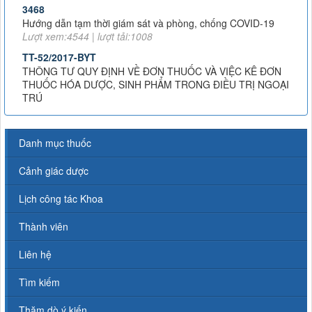
Hướng dẫn tạm thời giám sát và phòng, chống COVID-19
Lượt xem:4544 | lượt tải:1008
TT-52/2017-BYT
THÔNG TƯ QUY ĐỊNH VỀ ĐƠN THUỐC VÀ VIỆC KÊ ĐƠN
THUỐC HÓA DƯỢC, SINH PHẨM TRONG ĐIỀU TRỊ NGOẠI
TRÚ
Lượt xem:8017 | lượt tải:1379
51/2017/TT-BYT
THÔNG TƯ HƯỚNG DẪN PHÒNG, CHẨN ĐOÁN VÀ XỬ TRÍ
PHẢN VỆ
Danh mục thuốc
Lượt xem:11731 | lượt tải:2324
Cảnh giác dược
43-2007-QĐ-BYT
QUYẾT ĐỊNH 43-2007-QĐ-BYT VỀ XỬ LÍ RÁC THẢI Y TẾ
Lịch công tác Khoa
Lượt xem:4735 | lượt tải:1232
TT 20/2017/TT-BYT
Thành viên
NGHỊ ĐỊNH SỐ 20/2017/TT-BYT VỀ THUỐC VÀ NGUYÊN
LIỆU LÀM THUỐC PHẢI KIỂM SOÁT ĐẶC BIỆT
Liên hệ
Lượt xem:11209 | lượt tải:2044
TT-26/2019-BYT
Tìm kiếm
THÔNG TƯ 26-BYTQUY ĐỊNH VỀ DANH MỤC THUỐC
HIẾM
Thăm dò ý kiến