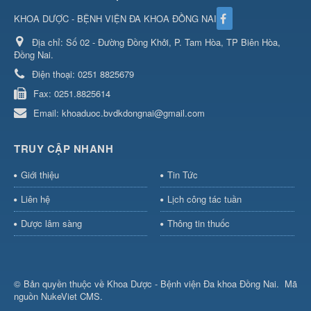
KHOA DƯỢC - BỆNH VIỆN ĐA KHOA ĐỒNG NAI
Địa chỉ:
Số 02 - Đường Đồng Khởi, P. Tam Hòa, TP Biên Hòa,
Đồng Nai.
Điện thoại:
0251 8825679
Fax:
0251.8825614
Email:
khoaduoc.bvdkdongnai@gmail.com
TRUY CẬP NHANH
Giới thiệu
Tin Tức
Liên hệ
Lịch công tác tuần
Dược lâm sàng
Thông tin thuốc
© Bản quyền thuộc về
Khoa Dược - Bệnh viện Đa khoa Đồng Nai
.
Mã
nguồn
NukeViet CMS
.