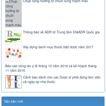
Chụp cộng hưởng từ chuỗi xung mạch máu
Thông báo về ADR từ Trung tâm DI&ADR Quốc gia
Xây dựng danh mục thuốc biệt dược năm 2017
Báo cáo công tác y tế tháng 10 năm 2016 và kế hoạch tháng
11 năm 2016
Cảnh báo dành cho các Dược sĩ phải đứng làm việc
cả ngày tại nhà thuốc
Văn bản mới
163/2025/NĐ-CP