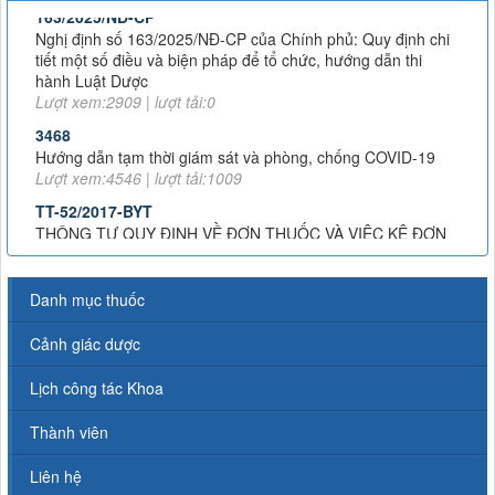
Nghị định số 163/2025/NĐ-CP của Chính phủ: Quy định chi
tiết một số điều và biện pháp để tổ chức, hướng dẫn thi
hành Luật Dược
Lượt xem:2909 | lượt tải:0
3468
Hướng dẫn tạm thời giám sát và phòng, chống COVID-19
Lượt xem:4546 | lượt tải:1009
TT-52/2017-BYT
THÔNG TƯ QUY ĐỊNH VỀ ĐƠN THUỐC VÀ VIỆC KÊ ĐƠN
THUỐC HÓA DƯỢC, SINH PHẨM TRONG ĐIỀU TRỊ NGOẠI
TRÚ
Lượt xem:8018 | lượt tải:1382
51/2017/TT-BYT
Danh mục thuốc
THÔNG TƯ HƯỚNG DẪN PHÒNG, CHẨN ĐOÁN VÀ XỬ TRÍ
PHẢN VỆ
Cảnh giác dược
Lượt xem:11751 | lượt tải:2327
Lịch công tác Khoa
43-2007-QĐ-BYT
QUYẾT ĐỊNH 43-2007-QĐ-BYT VỀ XỬ LÍ RÁC THẢI Y TẾ
Thành viên
Lượt xem:4738 | lượt tải:1233
TT 20/2017/TT-BYT
Liên hệ
NGHỊ ĐỊNH SỐ 20/2017/TT-BYT VỀ THUỐC VÀ NGUYÊN