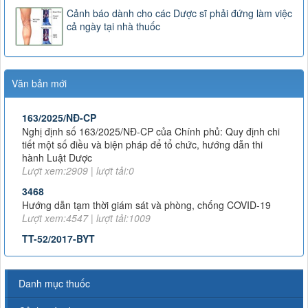
Cảnh báo dành cho các Dược sĩ phải đứng làm việc
cả ngày tại nhà thuốc
Văn bản mới
163/2025/NĐ-CP
Nghị định số 163/2025/NĐ-CP của Chính phủ: Quy định chi
tiết một số điều và biện pháp để tổ chức, hướng dẫn thi
hành Luật Dược
Lượt xem:2909 | lượt tải:0
3468
Hướng dẫn tạm thời giám sát và phòng, chống COVID-19
Lượt xem:4547 | lượt tải:1009
TT-52/2017-BYT
THÔNG TƯ QUY ĐỊNH VỀ ĐƠN THUỐC VÀ VIỆC KÊ ĐƠN
THUỐC HÓA DƯỢC, SINH PHẨM TRONG ĐIỀU TRỊ NGOẠI
TRÚ
Lượt xem:8019 | lượt tải:1382
Danh mục thuốc
51/2017/TT-BYT
THÔNG TƯ HƯỚNG DẪN PHÒNG, CHẨN ĐOÁN VÀ XỬ TRÍ