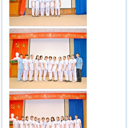
Lượt xem:11813 | lượt tải:266
15466/QLD – TT
Cục Quản lý Dược: Cập nhật hướng dẫn sử dụng đối với
thuốc chứa hoạt chất metformin điều trị đái tháo đường tuýp
II
Lượt xem:6376 | lượt tải:111