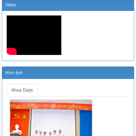
THÔNG TƯ HƯỚNG DẪN PHÒNG, CHẨN ĐOÁN VÀ XỬ TRÍ
Video
PHẢN VỆ
Lượt xem:11751 | lượt tải:2327
43-2007-QĐ-BYT
QUYẾT ĐỊNH 43-2007-QĐ-BYT VỀ XỬ LÍ RÁC THẢI Y TẾ
Lượt xem:4739 | lượt tải:1233
TT 20/2017/TT-BYT
NGHỊ ĐỊNH SỐ 20/2017/TT-BYT VỀ THUỐC VÀ NGUYÊN
LIỆU LÀM THUỐC PHẢI KIỂM SOÁT ĐẶC BIỆT
Lượt xem:11212 | lượt tải:2046
TT-26/2019-BYT
Hình ảnh
THÔNG TƯ 26-BYTQUY ĐỊNH VỀ DANH MỤC THUỐC
HIẾM
Lượt xem:5146 | lượt tải:1352
Khoa Dược
Công văn 22098/QLD-ĐK
Công văn 22098/QLD-ĐK về việc thống nhất chỉ định đối với
thuốc Alphachymotrypsin dùng đường uống, ngậm dưới lưỡi
Lượt xem:8490 | lượt tải:932
07/2017/TT-BYT
DANH MỤC THUỐC KHÔNG KÊ ĐƠN - Thông tư
07/2017/TT-BYT