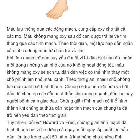
Máu lưu thông qua các động mạch, cung cấp oxy cho tất cả
các mô. Máu không mang oxy sau đó cần được trả lại về tim
thông qua các tĩnh mạch. Theo thời gian, một lực hấp dẫn ngăn
cản tất cả dòng máu từ chân trở về tim.
Khi tĩnh mạch trở nên suy yếu ở một vị trí đặc biệt nào đó, hoặc
một trong những van nhỏ của nó không hoạt động tốt, máu
không mang oxy sẽ tích tụ, dẫn đến việc có thể nhìn thấy một
chỗ phình lên nhỏ màu xanh. Theo thời gian, nhiều chỗ phồng
len màu xanh sẽ hình thành. Chúng sẽ trở nên lớn hơn và bắt
đầu để chèn ép các đầu mút thần kinh xung quanh, đến lúc này
người bệnh cảm giác đau. Chứng giãn tĩnh mạch có thể hình
thành khi chúng ta thừa cân hoặc tĩnh mạch của chúng ta đã
trở nên yếu dần theo thời gian.
Tuy nhiên, đối với Howard và Fred, chứng giãn tĩnh mạch đã
hình thành bởi vì họ đứng cả ngày, mỗi ngày. Áp suất lực hấp
dẫn liên tục trong suốt 50 năm là khả năng cho chứng tĩnh