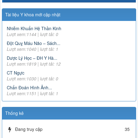
DANH MỤC THUỐC KHÔNG KÊ ĐƠN - Thông tư
07/2017/TT-BYT
Lượt xem:11808 | lượt tải:266
Tài liệu Y khoa mới cập nhật
15466/QLD – TT
Cục Quản lý Dược: Cập nhật hướng dẫn sử dụng đối với
Nhiễm Khuẩn Hệ Thần Kinh
thuốc chứa hoạt chất metformin điều trị đái tháo đường tuýp
Lượt xem:1144 | lượt tải: 0
II
Đột Quỵ Máu Não – Sách...
Lượt xem:6371 | lượt tải:111
Lượt xem:1040 | lượt tải: 1
Dược Lý Học – ĐH Y Hà...
163/2025/NĐ-CP
Lượt xem:1819 | lượt tải: 12
Nghị định số 163/2025/NĐ-CP của Chính phủ: Quy định chi
tiết một số điều và biện pháp để tổ chức, hướng dẫn thi
CT Ngực
hành Luật Dược
Lượt xem:1030 | lượt tải: 0
Lượt xem:2899 | lượt tải:0
Chẩn Đoán Hình Ảnh...
3468
Lượt xem:1151 | lượt tải: 1
Hướng dẫn tạm thời giám sát và phòng, chống COVID-19
Lượt xem:4544 | lượt tải:1008
TT-52/2017-BYT
Thống kê
THÔNG TƯ QUY ĐỊNH VỀ ĐƠN THUỐC VÀ VIỆC KÊ ĐƠN
THUỐC HÓA DƯỢC, SINH PHẨM TRONG ĐIỀU TRỊ NGOẠI
Đang truy cập
35
TRÚ
Lượt xem:8015 | lượt tải:1379