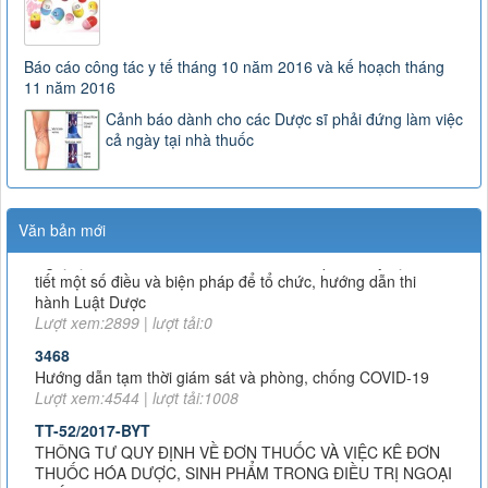
Báo cáo công tác y tế tháng 10 năm 2016 và kế hoạch tháng
11 năm 2016
Cảnh báo dành cho các Dược sĩ phải đứng làm việc
cả ngày tại nhà thuốc
163/2025/NĐ-CP
Nghị định số 163/2025/NĐ-CP của Chính phủ: Quy định chi
Văn bản mới
tiết một số điều và biện pháp để tổ chức, hướng dẫn thi
hành Luật Dược
Lượt xem:2899 | lượt tải:0
3468
Hướng dẫn tạm thời giám sát và phòng, chống COVID-19
Lượt xem:4544 | lượt tải:1008
TT-52/2017-BYT
THÔNG TƯ QUY ĐỊNH VỀ ĐƠN THUỐC VÀ VIỆC KÊ ĐƠN
THUỐC HÓA DƯỢC, SINH PHẨM TRONG ĐIỀU TRỊ NGOẠI
TRÚ
Lượt xem:8015 | lượt tải:1379