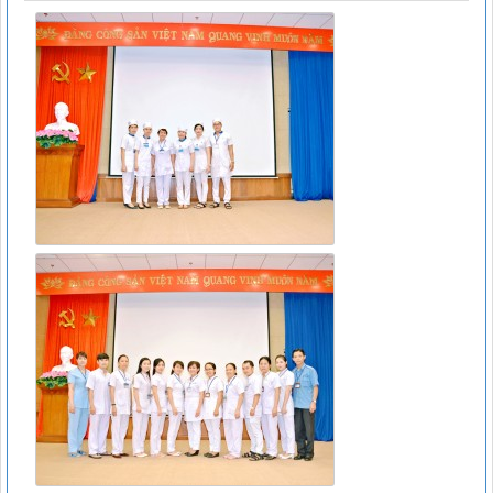
DANH MỤC THUỐC KHÔNG KÊ ĐƠN - Thông tư
07/2017/TT-BYT
Lượt xem:11808 | lượt tải:266
15466/QLD – TT
Cục Quản lý Dược: Cập nhật hướng dẫn sử dụng đối với
thuốc chứa hoạt chất metformin điều trị đái tháo đường tuýp
II
Lượt xem:6371 | lượt tải:111