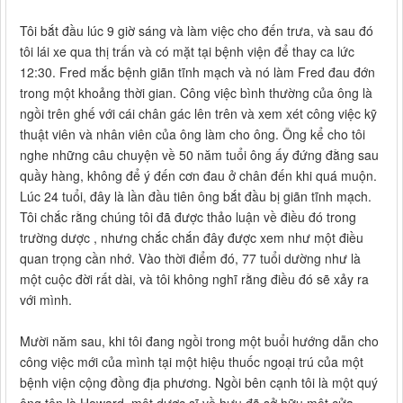
Tôi bắt đầu lúc 9 giờ sáng và làm việc cho đến trưa, và sau đó
tôi lái xe qua thị trấn và có mặt tại bệnh viện để thay ca lức
12:30. Fred mắc bệnh giãn tĩnh mạch và nó làm Fred đau đớn
trong một khoảng thời gian. Công việc bình thường của ông là
ngồi trên ghế với cái chân gác lên trên và xem xét công việc kỹ
thuật viên và nhân viên của ông làm cho ông. Ông kể cho tôi
nghe những câu chuyện về 50 năm tuổi ông ấy đứng đằng sau
quầy hàng, không để ý đến cơn đau ở chân đến khi quá muộn.
Lúc 24 tuổi, đây là lần đầu tiên ông bắt đầu bị giãn tĩnh mạch.
Tôi chắc rằng chúng tôi đã được thảo luận về điều đó trong
trường dược , nhưng chắc chắn đây được xem như một điều
quan trọng cần nhớ. Vào thời điểm đó, 77 tuổi dường như là
một cuộc đời rất dài, và tôi không nghĩ rằng điều đó sẽ xảy ra
với mình.
Mười năm sau, khi tôi đang ngồi trong một buổi hướng dẫn cho
công việc mới của mình tại một hiệu thuốc ngoại trú của một
bệnh viện cộng đồng địa phương. Ngồi bên cạnh tôi là một quý
ông tên là Howard, một dược sĩ về hưu đã sở hữu một cửa