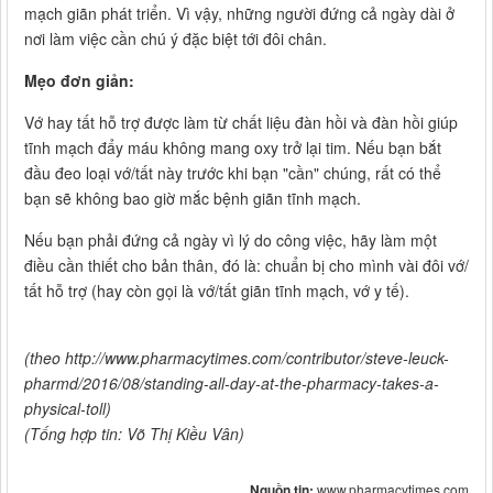
mạch giãn phát triển. Vì vậy, những người đứng cả ngày dài ở
nơi làm việc cần chú ý đặc biệt tới đôi chân.
Mẹo đơn giản:
Vớ hay tất hỗ trợ được làm từ chất liệu đàn hồi và đàn hồi giúp
tĩnh mạch đẩy máu không mang oxy trở lại tim. Nếu bạn bắt
đầu đeo loại vớ/tất này trước khi bạn "cần" chúng, rất có thể
bạn sẽ không bao giờ mắc bệnh giãn tĩnh mạch.
Nếu bạn phải đứng cả ngày vì lý do công việc, hãy làm một
điều cần thiết cho bản thân, đó là: chuẩn bị cho mình vài đôi vớ/
tất hỗ trợ (hay còn gọi là vớ/tất giãn tĩnh mạch, vớ y tế).
(theo http://www.pharmacytimes.com/contributor/steve-leuck-
pharmd/2016/08/standing-all-day-at-the-pharmacy-takes-a-
physical-toll)
(Tống hợp tin: Võ Thị Kiều Vân)
Nguồn tin:
www.pharmacytimes.com