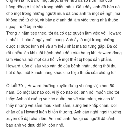
hàng riêng ở thị trấn trong nhiều năm. Gần đây, anh đã bán nó
cho một trong những người mua đã cho anh ta một đề nghị mà
không thể từ chối, và bây giờ anh đã làm việc trong nhà thuốc
ngoại trú ở bệnh viện.
Trong 7 năm tiếp theo, tôi đã có đặc quyền làm việc với Howard
ít nhất 1 hoặc 2 ngày mỗi tháng. Anh ấy là một trong những
dược sĩ được kính nể và am hiểu nhất mà tôi từng gặp. Đã có
rất nhiều lần khi một bệnh nhân đến cửa hàng khi Howard đang
làm việc và hỏi một câu hỏi về một thiết bị hoặc sản phẩm.
Howard luôn đi sâu vào vấn đề của bệnh nhân, đồng thời thu
hút được một khách hàng khác cho hiệu thuốc của chúng tôi.
Ở tuổi 70+, Howard thường xuyên đứng vì công việc hơn 50
năm. Có một lúc nào đó, vì lý do nào đó, anh nói muốn cho tôi
thấy: Anh cúi xuống và kéo quần, hạ vớ của mình, và cho tôi
thấy những vệt sẫm màu xanh sẫm, sưng lên khắp chân. Đôi
chân của Howard luôn bị tổn thương. Anh cần nghỉ ngơi thường
xuyên để đặt chân lên. Anh nói anh ước gì có người đã cảnh
báo anh về điều đó khi còn nhỏ.