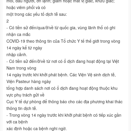
mỏi, đau người, ớn lạnh; giảm hoặc mất vị giác, khứu giác;
hoặc viêm phổi và có
một trong các yếu tố dịch tễ sau:
2
- Có tiền sử đến/qua/ở/về từ quốc gia, vùng lãnh thổ có ghi
nhận ca mắc
COVID-19 theo thông tin của Tổ chức Y tế thế giới trong vòng
14 ngày kể từ ngày
nhập cảnh.
- Có tiền sử đến/ở/về từ nơi có ổ dịch đang hoạt động tại Việt
Nam trong vòng
14 ngày trước khi khởi phát bệnh. Các Viện Vệ sinh dịch tễ,
Viện Pasteur hàng ngày
tổng hợp danh sách nơi có ổ dịch đang hoạt động thuộc khu
vực phụ trách gửi về
Cục Y tế dự phòng để thông báo cho các địa phương khai thác
thông tin dịch tễ.
- Trong vòng 14 ngày trước khi khởi phát bệnh có tiếp xúc gần
với ca bệnh
xác định hoặc ca bệnh nghi ngờ.