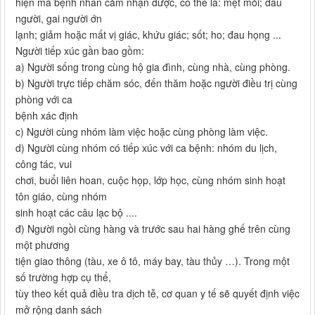
hiện mà bệnh nhân cảm nhận được, có thể là: mệt mỏi; đau
người, gai người ớn
lạnh; giảm hoặc mất vị giác, khứu giác; sốt; ho; đau họng ...
Người tiếp xúc gần bao gồm:
a) Người sống trong cùng hộ gia đình, cùng nhà, cùng phòng.
b) Người trực tiếp chăm sóc, đến thăm hoặc người điều trị cùng
phòng với ca
bệnh xác định
c) Người cùng nhóm làm việc hoặc cùng phòng làm việc.
d) Người cùng nhóm có tiếp xúc với ca bệnh: nhóm du lịch,
công tác, vui
chơi, buổi liên hoan, cuộc họp, lớp học, cùng nhóm sinh hoạt
tôn giáo, cùng nhóm
sinh hoạt các câu lạc bộ ....
đ) Người ngồi cùng hàng và trước sau hai hàng ghế trên cùng
một phương
tiện giao thông (tàu, xe ô tô, máy bay, tàu thủy …). Trong một
số trường hợp cụ thể,
tùy theo kết quả điều tra dịch tễ, cơ quan y tế sẽ quyết định việc
mở rộng danh sách