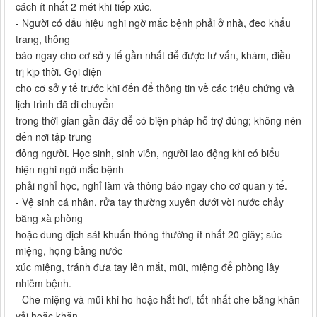
cách ít nhất 2 mét khi tiếp xúc.
- Người có dấu hiệu nghi ngờ mắc bệnh phải ở nhà, đeo khẩu
trang, thông
báo ngay cho cơ sở y tế gần nhất để được tư vấn, khám, điều
trị kịp thời. Gọi điện
cho cơ sở y tế trước khi đến để thông tin về các triệu chứng và
lịch trình đã di chuyển
trong thời gian gần đây để có biện pháp hỗ trợ đúng; không nên
đến nơi tập trung
đông người. Học sinh, sinh viên, người lao động khi có biểu
hiện nghi ngờ mắc bệnh
phải nghỉ học, nghỉ làm và thông báo ngay cho cơ quan y tế.
- Vệ sinh cá nhân, rửa tay thường xuyên dưới vòi nước chảy
bằng xà phòng
hoặc dung dịch sát khuẩn thông thường ít nhất 20 giây; súc
miệng, họng bằng nước
xúc miệng, tránh đưa tay lên mắt, mũi, miệng để phòng lây
nhiễm bệnh.
- Che miệng và mũi khi ho hoặc hắt hơi, tốt nhất che bằng khăn
vải hoặc khăn