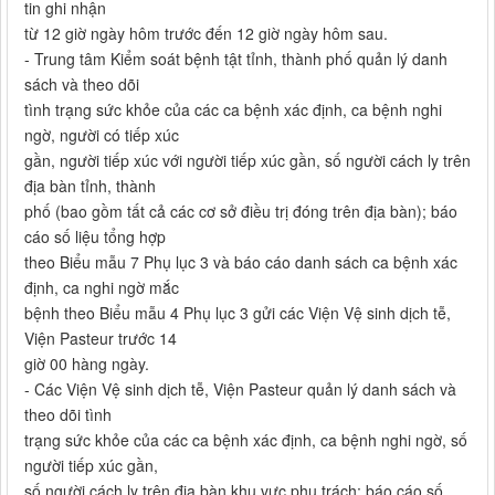
tin ghi nhận
từ 12 giờ ngày hôm trước đến 12 giờ ngày hôm sau.
- Trung tâm Kiểm soát bệnh tật tỉnh, thành phố quản lý danh
sách và theo dõi
tình trạng sức khỏe của các ca bệnh xác định, ca bệnh nghi
ngờ, người có tiếp xúc
gần, người tiếp xúc với người tiếp xúc gần, số người cách ly trên
địa bàn tỉnh, thành
phố (bao gồm tất cả các cơ sở điều trị đóng trên địa bàn); báo
cáo số liệu tổng hợp
theo Biểu mẫu 7 Phụ lục 3 và báo cáo danh sách ca bệnh xác
định, ca nghi ngờ mắc
bệnh theo Biểu mẫu 4 Phụ lục 3 gửi các Viện Vệ sinh dịch tễ,
Viện Pasteur trước 14
giờ 00 hàng ngày.
- Các Viện Vệ sinh dịch tễ, Viện Pasteur quản lý danh sách và
theo dõi tình
trạng sức khỏe của các ca bệnh xác định, ca bệnh nghi ngờ, số
người tiếp xúc gần,
số người cách ly trên địa bàn khu vực phụ trách; báo cáo số