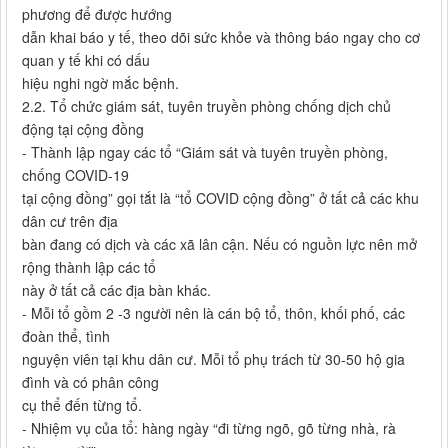
phương để được hướng
dẫn khai báo y tế, theo dõi sức khỏe và thông báo ngay cho cơ
quan y tế khi có dấu
hiệu nghi ngờ mắc bệnh.
2.2. Tổ chức giám sát, tuyên truyền phòng chống dịch chủ
động tại cộng đồng
- Thành lập ngay các tổ “Giám sát và tuyên truyền phòng,
chống COVID-19
tại cộng đồng” gọi tắt là “tổ COVID cộng đồng” ở tất cả các khu
dân cư trên địa
bàn đang có dịch và các xã lân cận. Nếu có nguồn lực nên mở
rộng thành lập các tổ
này ở tất cả các địa bàn khác.
- Mỗi tổ gồm 2 -3 người nên là cán bộ tổ, thôn, khối phố, các
đoàn thể, tình
nguyện viên tại khu dân cư. Mỗi tổ phụ trách từ 30-50 hộ gia
đình và có phân công
cụ thể đến từng tổ.
- Nhiệm vụ của tổ: hàng ngày “đi từng ngõ, gõ từng nhà, rà