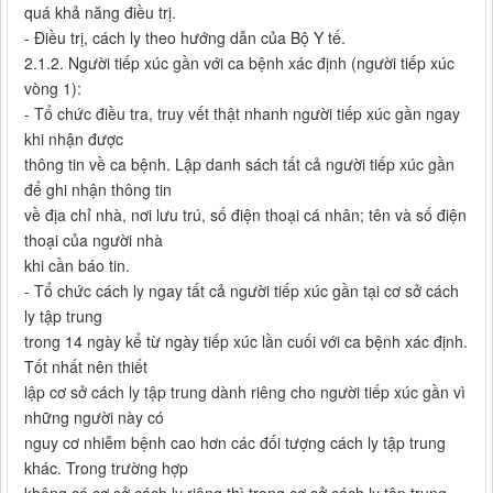
quá khả năng điều trị.
- Điều trị, cách ly theo hướng dẫn của Bộ Y tế.
2.1.2. Người tiếp xúc gần với ca bệnh xác định (người tiếp xúc
vòng 1):
- Tổ chức điều tra, truy vết thật nhanh người tiếp xúc gần ngay
khi nhận được
thông tin về ca bệnh. Lập danh sách tất cả người tiếp xúc gần
để ghi nhận thông tin
về địa chỉ nhà, nơi lưu trú, số điện thoại cá nhân; tên và số điện
thoại của người nhà
khi cần báo tin.
- Tổ chức cách ly ngay tất cả người tiếp xúc gần tại cơ sở cách
ly tập trung
trong 14 ngày kể từ ngày tiếp xúc lần cuối với ca bệnh xác định.
Tốt nhất nên thiết
lập cơ sở cách ly tập trung dành riêng cho người tiếp xúc gần vì
những người này có
nguy cơ nhiễm bệnh cao hơn các đối tượng cách ly tập trung
khác. Trong trường hợp
không có cơ sở cách ly riêng thì trong cơ sở cách ly tập trung