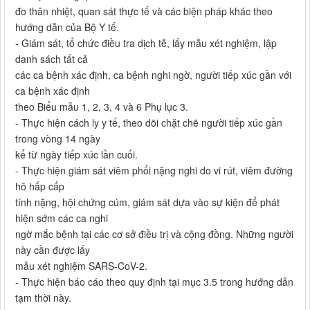
đo thân nhiệt, quan sát thực tế và các biện pháp khác theo
hướng dẫn của Bộ Y tế.
- Giám sát, tổ chức điều tra dịch tễ, lấy mẫu xét nghiệm, lập
danh sách tất cả
các ca bệnh xác định, ca bệnh nghi ngờ, người tiếp xúc gần với
ca bệnh xác định
theo Biểu mẫu 1, 2, 3, 4 và 6 Phụ lục 3.
- Thực hiện cách ly y tế, theo dõi chặt chẽ người tiếp xúc gần
trong vòng 14 ngày
kể từ ngày tiếp xúc lần cuối.
- Thực hiện giám sát viêm phổi nặng nghi do vi rút, viêm đường
hô hấp cấp
tính nặng, hội chứng cúm, giám sát dựa vào sự kiện để phát
hiện sớm các ca nghi
ngờ mắc bệnh tại các cơ sở điều trị và cộng đồng. Những người
này cần được lấy
mẫu xét nghiệm SARS-CoV-2.
- Thực hiện báo cáo theo quy định tại mục 3.5 trong hướng dẫn
tạm thời này.