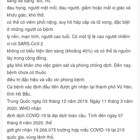
sàng đa dạng: sốt, ho,
đau họng, người mệt mỏi, đau người, giảm hoặc mất vị giác và
khứu giác, khó thở,
có thể có viêm phổi nặng, suy hô hấp cấp và tử vong, đặc biệt
ở những người có bệnh
lý nền, mạn tính, người cao tuổi. Có một tỷ lệ cao người nhiễm
vi rút SARS-CoV-2
không có biểu hiện lâm sàng (khoảng 40%) và có thể là nguồn
lây trong cộng đồng,
gây khó khăn cho việc giám sát và phòng chống dịch. Đến nay,
bệnh chưa có thuốc
điều trị đặc hiệu và vắc xin phòng bệnh.
Ca bệnh xác định đầu tiên được ghi nhận tại thành phố Vũ Hán,
tỉnh Hồ Bắc,
Trung Quốc ngày 03 tháng 12 năm 2019. Ngày 11 tháng 3 năm
2020, WHO nhận
định dịch COVID-19 là đại dịch toàn cầu. Tính đến ngày 07
tháng 8 năm 2020, thế
giới ghi nhận 19.266.075 trường hợp mắc COVID-19 tại 215
quốc gia, vùng lãnh thổ,