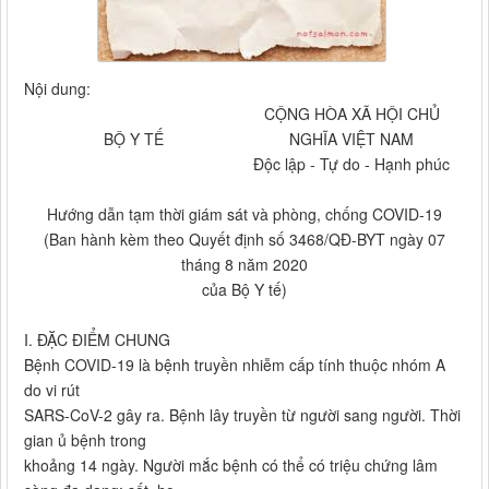
Nội dung:
CỘNG HÒA XÃ HỘI CHỦ
BỘ Y TẾ
NGHĨA VIỆT NAM
Độc lập - Tự do - Hạnh phúc
Hướng dẫn tạm thời giám sát và phòng, chống COVID-19
(Ban hành kèm theo Quyết định số 3468/QĐ-BYT ngày 07
tháng 8 năm 2020
của Bộ Y tế)
I. ĐẶC ĐIỂM CHUNG
Bệnh COVID-19 là bệnh truyền nhiễm cấp tính thuộc nhóm A
do vi rút
SARS-CoV-2 gây ra. Bệnh lây truyền từ người sang người. Thời
gian ủ bệnh trong
khoảng 14 ngày. Người mắc bệnh có thể có triệu chứng lâm