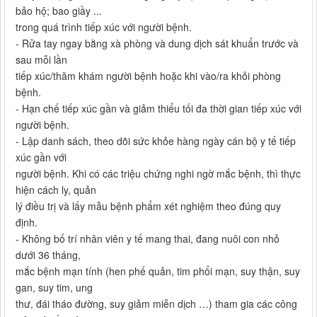
bảo hộ; bao giầy ...
trong quá trình tiếp xúc với người bệnh.
- Rửa tay ngay bằng xà phòng và dung dịch sát khuẩn trước và
sau mỗi lần
tiếp xúc/thăm khám người bệnh hoặc khi vào/ra khỏi phòng
bệnh.
- Hạn chế tiếp xúc gần và giảm thiểu tối đa thời gian tiếp xúc với
người bệnh.
- Lập danh sách, theo dõi sức khỏe hàng ngày cán bộ y tế tiếp
xúc gần với
người bệnh. Khi có các triệu chứng nghi ngờ mắc bệnh, thì thực
hiện cách ly, quản
lý điều trị và lấy mẫu bệnh phẩm xét nghiệm theo đúng quy
định.
- Không bố trí nhân viên y tế mang thai, đang nuôi con nhỏ
dưới 36 tháng,
mắc bệnh mạn tính (hen phế quản, tim phổi mạn, suy thận, suy
gan, suy tim, ung
thư, đái tháo đường, suy giảm miễn dịch …) tham gia các công