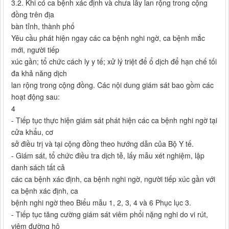
3.2. Khi có ca bệnh xác định và chưa lây lan rộng trong cộng
đồng trên địa
bàn tỉnh, thành phố
Yêu cầu phát hiện ngay các ca bệnh nghi ngờ, ca bệnh mắc
mới, người tiếp
xúc gần; tổ chức cách ly y tế; xử lý triệt để ổ dịch để hạn chế tối
đa khả năng dịch
lan rộng trong cộng đồng. Các nội dung giám sát bao gồm các
hoạt động sau:
4
- Tiếp tục thực hiện giám sát phát hiện các ca bệnh nghi ngờ tại
cửa khẩu, cơ
sở điều trị và tại cộng đồng theo hướng dẫn của Bộ Y tế.
- Giám sát, tổ chức điều tra dịch tễ, lấy mẫu xét nghiệm, lập
danh sách tất cả
các ca bệnh xác định, ca bệnh nghi ngờ, người tiếp xúc gần với
ca bệnh xác định, ca
bệnh nghi ngờ theo Biểu mẫu 1, 2, 3, 4 và 6 Phục lục 3.
- Tiếp tục tăng cường giám sát viêm phổi nặng nghi do vi rút,
viêm đường hô