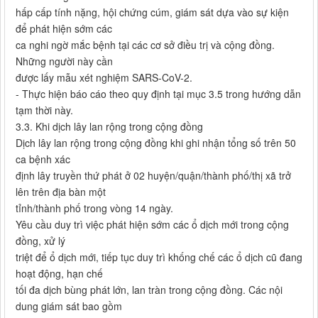
hấp cấp tính nặng, hội chứng cúm, giám sát dựa vào sự kiện
để phát hiện sớm các
ca nghi ngờ mắc bệnh tại các cơ sở điều trị và cộng đồng.
Những người này cần
được lấy mẫu xét nghiệm SARS-CoV-2.
- Thực hiện báo cáo theo quy định tại mục 3.5 trong hướng dẫn
tạm thời này.
3.3. Khi dịch lây lan rộng trong cộng đồng
Dịch lây lan rộng trong cộng đồng khi ghi nhận tổng số trên 50
ca bệnh xác
định lây truyền thứ phát ở 02 huyện/quận/thành phố/thị xã trở
lên trên địa bàn một
tỉnh/thành phố trong vòng 14 ngày.
Yêu cầu duy trì việc phát hiện sớm các ổ dịch mới trong cộng
đồng, xử lý
triệt để ổ dịch mới, tiếp tục duy trì khống chế các ổ dịch cũ đang
hoạt động, hạn chế
tối đa dịch bùng phát lớn, lan tràn trong cộng đồng. Các nội
dung giám sát bao gồm