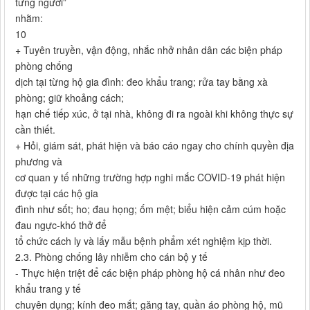
từng người”
nhằm:
10
+ Tuyên truyền, vận động, nhắc nhở nhân dân các biện pháp
phòng chống
dịch tại từng hộ gia đình: đeo khẩu trang; rửa tay bằng xà
phòng; giữ khoảng cách;
hạn chế tiếp xúc, ở tại nhà, không đi ra ngoài khi không thực sự
cần thiết.
+ Hỏi, giám sát, phát hiện và báo cáo ngay cho chính quyền địa
phương và
cơ quan y tế những trường hợp nghi mắc COVID-19 phát hiện
được tại các hộ gia
đình như sốt; ho; đau họng; ốm mệt; biểu hiện cảm cúm hoặc
đau ngực-khó thở để
tổ chức cách ly và lấy mẫu bệnh phẩm xét nghiệm kịp thời.
2.3. Phòng chống lây nhiễm cho cán bộ y tế
- Thực hiện triệt để các biện pháp phòng hộ cá nhân như đeo
khẩu trang y tế
chuyên dụng; kính đeo mắt; găng tay, quần áo phòng hộ, mũ