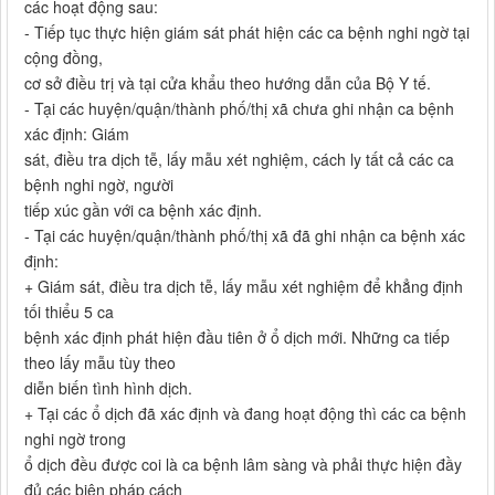
các hoạt động sau:
- Tiếp tục thực hiện giám sát phát hiện các ca bệnh nghi ngờ tại
cộng đồng,
cơ sở điều trị và tại cửa khẩu theo hướng dẫn của Bộ Y tế.
- Tại các huyện/quận/thành phố/thị xã chưa ghi nhận ca bệnh
xác định: Giám
sát, điều tra dịch tễ, lấy mẫu xét nghiệm, cách ly tất cả các ca
bệnh nghi ngờ, người
tiếp xúc gần với ca bệnh xác định.
- Tại các huyện/quận/thành phố/thị xã đã ghi nhận ca bệnh xác
định:
+ Giám sát, điều tra dịch tễ, lấy mẫu xét nghiệm để khẳng định
tối thiểu 5 ca
bệnh xác định phát hiện đầu tiên ở ổ dịch mới. Những ca tiếp
theo lấy mẫu tùy theo
diễn biến tình hình dịch.
+ Tại các ổ dịch đã xác định và đang hoạt động thì các ca bệnh
nghi ngờ trong
ổ dịch đều được coi là ca bệnh lâm sàng và phải thực hiện đầy
đủ các biện pháp cách