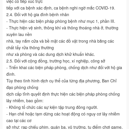
việc có tiếp xúc trực
tiếp với ca bệnh xác định, ca bệnh nghi ngờ mắc COVID-19.
2.4. Đối với hộ gia đình bệnh nhân
- Thực hiện các biện pháp phòng bệnh như mục 1, phần III.
- Thực hiện vệ sinh, thông khí và thông thoáng nhà ở, thường
xuyên lau nền
nhà, tay nắm cửa và bề mặt các đồ vật trong nhà bằng các
chất tẩy rửa thông thường
như xà phòng và các dung dịch khử khuẩn khác.
2.5. Đối với cộng đồng, trường học, xí nghiệp, công sở
- Triển khai các biện pháp phòng, chống dịch như đối với hộ gia
đình.
Tùy theo tình hình dịch cụ thể của từng địa phương, Ban Chỉ
đạo phòng chống
dịch cấp tỉnh quyết định thực hiện các biện pháp phòng chống
lây nhiễm, bao gồm:
- Không tổ chức các sự kiện tập trung đông người.
- Hạn chế hoặc tạm dừng các hoạt động có nguy cơ lây nhiễm
cao tại các cơ
sở như: rạp chiếu phim, quán ba, vũ trường, tụ điểm chơi game,