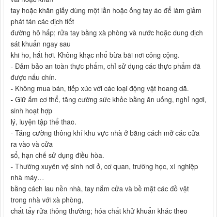
tay hoặc khăn giấy dùng một lần hoặc ống tay áo để làm giảm
phát tán các dịch tiết
đường hô hấp; rửa tay bằng xà phòng và nước hoặc dung dịch
sát khuẩn ngay sau
khi ho, hắt hơi. Không khạc nhổ bừa bãi nơi công cộng.
- Đảm bảo an toàn thực phẩm, chỉ sử dụng các thực phẩm đã
được nấu chín.
- Không mua bán, tiếp xúc với các loại động vật hoang dã.
- Giữ ấm cơ thể, tăng cường sức khỏe bằng ăn uống, nghỉ ngơi,
sinh hoạt hợp
lý, luyện tập thể thao.
- Tăng cường thông khí khu vực nhà ở bằng cách mở các cửa
ra vào và cửa
sổ, hạn chế sử dụng điều hòa.
- Thường xuyên vệ sinh nơi ở, cơ quan, trường học, xí nghiệp
nhà máy…
bằng cách lau nền nhà, tay nắm cửa và bề mặt các đồ vật
trong nhà với xà phòng,
chất tẩy rửa thông thường; hóa chất khử khuẩn khác theo