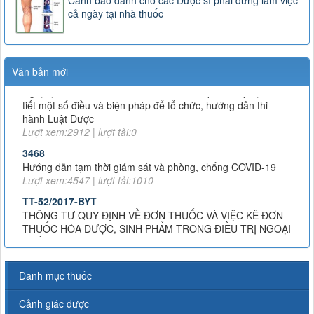
cả ngày tại nhà thuốc
163/2025/NĐ-CP
Nghị định số 163/2025/NĐ-CP của Chính phủ: Quy định chi
Văn bản mới
tiết một số điều và biện pháp để tổ chức, hướng dẫn thi
hành Luật Dược
Lượt xem:2912 | lượt tải:0
3468
Hướng dẫn tạm thời giám sát và phòng, chống COVID-19
Lượt xem:4547 | lượt tải:1010
TT-52/2017-BYT
THÔNG TƯ QUY ĐỊNH VỀ ĐƠN THUỐC VÀ VIỆC KÊ ĐƠN
THUỐC HÓA DƯỢC, SINH PHẨM TRONG ĐIỀU TRỊ NGOẠI
TRÚ
Lượt xem:8019 | lượt tải:1383
51/2017/TT-BYT
THÔNG TƯ HƯỚNG DẪN PHÒNG, CHẨN ĐOÁN VÀ XỬ TRÍ
PHẢN VỆ
Danh mục thuốc
Lượt xem:11753 | lượt tải:2327
Cảnh giác dược
43-2007-QĐ-BYT