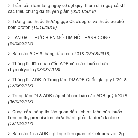
Trầm cảm làm tăng nguy cơ đột quỵ, thậm chí ngay cả khi
các triệu chứng đã thuyên giảm
(05/11/2018)
Tương tác thuốc thường gặp Clopidogrel và thuốc ức chế
bơm proton
(10/10/2018)
LẦN ĐẦU THỰC HIỆN MỔ TIM HỞ THÀNH CÔNG
(24/08/2018)
Báo cáo ADR 6 tháng đầu năm 2018
(23/08/2018)
Thông tin liên quan đến ADR của các thuốc chứa
chymotrypsin
(08/08/2018)
Thông tin ADR từ Trung tâm DI&ADR Quốc gia quý II/2018
(18/06/2018)
Trung tâm DI & ADR cập nhật các báo cáo ADR quý I/2018
(06/02/2018)
Cung cấp thông tin liên quan đến tính an toàn của thuốc
tiêm methylprednisolon chứa thành phần tá dược lactose
(18/12/2017)
Báo cáo 1 ca ADR nghi ngờ liên quan tới Cefoperazon 2g