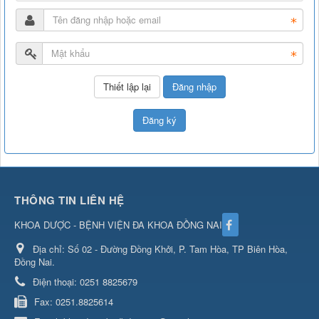
Đăng nhập
Đăng ký
THÔNG TIN LIÊN HỆ
KHOA DƯỢC - BỆNH VIỆN ĐA KHOA ĐỒNG NAI
Địa chỉ:
Số 02 - Đường Đồng Khởi, P. Tam Hòa, TP Biên Hòa,
Đồng Nai.
Điện thoại:
0251 8825679
Fax:
0251.8825614