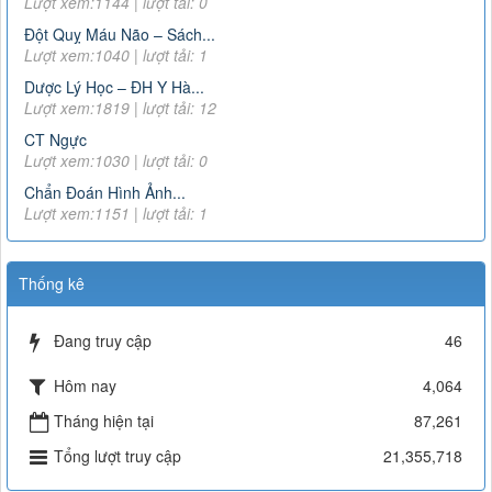
Lượt xem:1144 | lượt tải: 0
thuốc chứa hoạt chất metformin điều trị đái tháo đường tuýp
II
Đột Quỵ Máu Não – Sách...
Lượt xem:6377 | lượt tải:111
Lượt xem:1040 | lượt tải: 1
Dược Lý Học – ĐH Y Hà...
163/2025/NĐ-CP
Lượt xem:1819 | lượt tải: 12
Nghị định số 163/2025/NĐ-CP của Chính phủ: Quy định chi
tiết một số điều và biện pháp để tổ chức, hướng dẫn thi
CT Ngực
hành Luật Dược
Lượt xem:1030 | lượt tải: 0
Lượt xem:2912 | lượt tải:0
Chẩn Đoán Hình Ảnh...
3468
Lượt xem:1151 | lượt tải: 1
Hướng dẫn tạm thời giám sát và phòng, chống COVID-19
Lượt xem:4547 | lượt tải:1010
Thống kê
TT-52/2017-BYT
THÔNG TƯ QUY ĐỊNH VỀ ĐƠN THUỐC VÀ VIỆC KÊ ĐƠN
THUỐC HÓA DƯỢC, SINH PHẨM TRONG ĐIỀU TRỊ NGOẠI
Đang truy cập
46
TRÚ
Lượt xem:8019 | lượt tải:1383
Hôm nay
4,064
51/2017/TT-BYT
Tháng hiện tại
87,261
THÔNG TƯ HƯỚNG DẪN PHÒNG, CHẨN ĐOÁN VÀ XỬ TRÍ
PHẢN VỆ
Tổng lượt truy cập
21,355,718
Lượt xem:11753 | lượt tải:2327