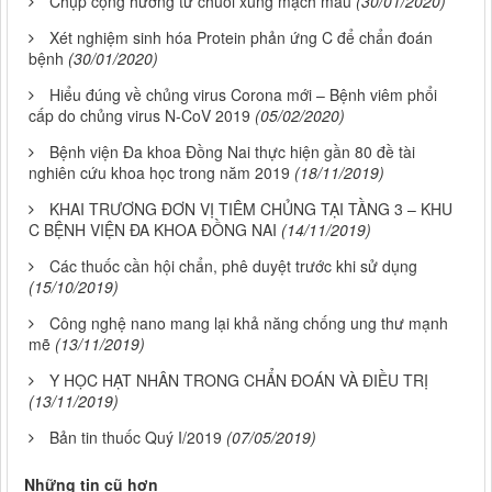
Chụp cộng hưởng từ chuỗi xung mạch máu
(30/01/2020)
Xét nghiệm sinh hóa Protein phản ứng C để chẩn đoán
bệnh
(30/01/2020)
Hiểu đúng về chủng virus Corona mới – Bệnh viêm phổi
cấp do chủng virus N-CoV 2019
(05/02/2020)
Bệnh viện Đa khoa Đồng Nai thực hiện gần 80 đề tài
nghiên cứu khoa học trong năm 2019
(18/11/2019)
KHAI TRƯƠNG ĐƠN VỊ TIÊM CHỦNG TẠI TẦNG 3 – KHU
C BỆNH VIỆN ĐA KHOA ĐỒNG NAI
(14/11/2019)
Các thuốc cần hội chẩn, phê duyệt trước khi sử dụng
(15/10/2019)
Công nghệ nano mang lại khả năng chống ung thư mạnh
mẽ
(13/11/2019)
Y HỌC HẠT NHÂN TRONG CHẨN ĐOÁN VÀ ĐIỀU TRỊ
(13/11/2019)
Bản tin thuốc Quý I/2019
(07/05/2019)
Những tin cũ hơn