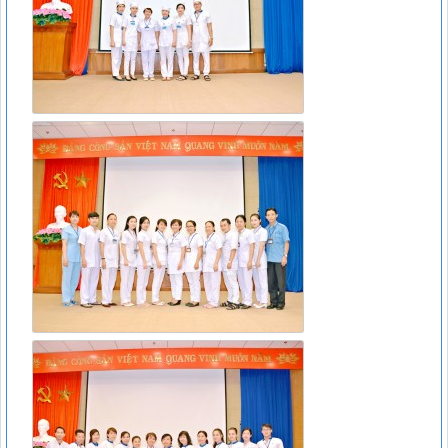
thuốc chứa hoạt chất metformin điều trị đái tháo đường tuýp
II
Lượt xem:6377 | lượt tải:111