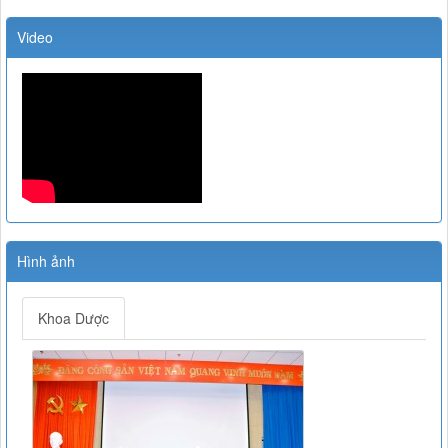
43-2007-QĐ-BYT
QUYẾT ĐỊNH 43-2007-QĐ-BYT VỀ XỬ LÍ RÁC THẢI Y TẾ
Video
Lượt xem:4742 | lượt tải:1235
TT 20/2017/TT-BYT
NGHỊ ĐỊNH SỐ 20/2017/TT-BYT VỀ THUỐC VÀ NGUYÊN
LIỆU LÀM THUỐC PHẢI KIỂM SOÁT ĐẶC BIỆT
Lượt xem:11216 | lượt tải:2047
TT-26/2019-BYT
THÔNG TƯ 26-BYTQUY ĐỊNH VỀ DANH MỤC THUỐC
HIẾM
Lượt xem:5147 | lượt tải:1354
Công văn 22098/QLD-ĐK
Hình ảnh
Công văn 22098/QLD-ĐK về việc thống nhất chỉ định đối với
thuốc Alphachymotrypsin dùng đường uống, ngậm dưới lưỡi
Lượt xem:8490 | lượt tải:932
Khoa Dược
07/2017/TT-BYT
DANH MỤC THUỐC KHÔNG KÊ ĐƠN - Thông tư
07/2017/TT-BYT
Lượt xem:11815 | lượt tải:266
15466/QLD – TT
Cục Quản lý Dược: Cập nhật hướng dẫn sử dụng đối với