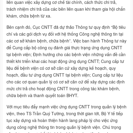
liên quan việc xây dựng cơ chế tài chính, cách thức chi trả,
trách nhiệm chi trả của các bên liên quan khi tham gia hội chẩn
khám, chữa bệnh từ xa.
Bên cạnh đó, Cục CNTT đã dự thảo Thông tư quy định “Bộ tiêu
chí và các gói dịch vụ đối với hệ thống Công nghệ thông tin tại
các cơ sở khám bệnh, chữa bệnh”. Việc ban hành Thông tư này
để Cung cấp bộ công cụ đánh giá thực trạng ứng dụng CNTT
tại bệnh viện; Định hướng cho các bệnh viện những vấn đề cần
thiết khi triển khai các hoạt động ứng dụng CNTT; Cung cấp tư
liệu để bệnh viện có cơ sở căn cứ xây dựng kế hoạch, quy
hoạch, đầu tư ứng dụng CNTT tại bệnh viện; Cung cấp tư liệu
cho các cơ quan quản lý có cơ sở căn cứ để xây dựng các định
mức chi trả cho hoạt động CNTT trong công tác khám bệnh,
chữa bệnh và thanh quyết toán BHYT.
Với mục tiêu đẩy mạnh việc ứng dụng CNTT trong quản lý bệnh
viện, theo TS Trần Quý Tường, trong thời gian tới, Bộ Y tế tiếp
tục xây dựng và hoàn thiện hành lang pháp lý cho việc ứng
dụng công nghệ thông tin trong quản lý bệnh viện. Chú trọng