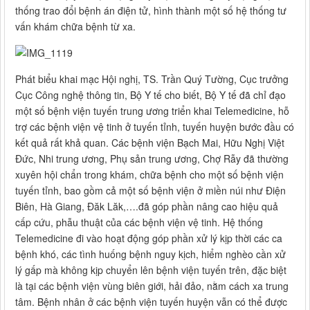
thống trao đổi bệnh án điện tử, hình thành một số hệ thống tư
vấn khám chữa bệnh từ xa.
Phát biểu khai mạc Hội nghị, TS. Trần Quý Tường, Cục trưởng
Cục Công nghệ thông tin, Bộ Y tế cho biết, Bộ Y tế đã chỉ đạo
một số bệnh viện tuyến trung ương triển khai Telemedicine, hỗ
trợ các bệnh viện vệ tinh ở tuyến tỉnh, tuyến huyện bước đầu có
kết quả rất khả quan. Các bệnh viện Bạch Mai, Hữu Nghị Việt
Đức, Nhi trung ương, Phụ sản trung ương, Chợ Rẫy đã thường
xuyên hội chẩn trong khám, chữa bệnh cho một số bệnh viện
tuyến tỉnh, bao gồm cả một số bệnh viện ở miền núi như Điện
Biên, Hà Giang, Đăk Lăk,….đã góp phần nâng cao hiệu quả
cấp cứu, phẫu thuật của các bệnh viện vệ tinh. Hệ thống
Telemedicine đi vào hoạt động góp phần xử lý kịp thời các ca
bệnh khó, các tình huống bệnh nguy kịch, hiểm nghèo cần xử
lý gấp mà không kịp chuyển lên bệnh viện tuyến trên, đặc biệt
là tại các bệnh viện vùng biên giới, hải đảo, nằm cách xa trung
tâm. Bệnh nhân ở các bệnh viện tuyến huyện vẫn có thể được