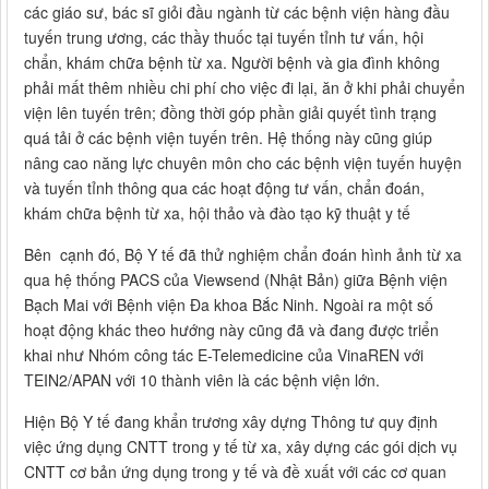
các giáo sư, bác sĩ giỏi đầu ngành từ các bệnh viện hàng đầu
tuyến trung ương, các thầy thuốc tại tuyến tỉnh tư vấn, hội
chẩn, khám chữa bệnh từ xa. Người bệnh và gia đình không
phải mất thêm nhiều chi phí cho việc đi lại, ăn ở khi phải chuyển
viện lên tuyến trên; đồng thời góp phần giải quyết tình trạng
quá tải ở các bệnh viện tuyến trên. Hệ thống này cũng giúp
nâng cao năng lực chuyên môn cho các bệnh viện tuyến huyện
và tuyến tỉnh thông qua các hoạt động tư vấn, chẩn đoán,
khám chữa bệnh từ xa, hội thảo và đào tạo kỹ thuật y tế
Bên cạnh đó, Bộ Y tế đã thử nghiệm chẩn đoán hình ảnh từ xa
qua hệ thống PACS của Viewsend (Nhật Bản) giữa Bệnh viện
Bạch Mai với Bệnh viện Đa khoa Bắc Ninh. Ngoài ra một số
hoạt động khác theo hướng này cũng đã và đang được triển
khai như Nhóm công tác E-Telemedicine của VinaREN với
TEIN2/APAN với 10 thành viên là các bệnh viện lớn.
Hiện Bộ Y tế đang khẩn trương xây dựng Thông tư quy định
việc ứng dụng CNTT trong y tế từ xa, xây dựng các gói dịch vụ
CNTT cơ bản ứng dụng trong y tế và đề xuất với các cơ quan