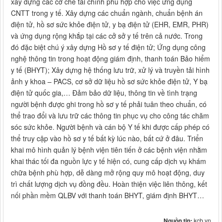
xây dựng các cơ chế tài chính phù hợp cho việc ứng dụng
CNTT trong y tế. Xây dựng các chuẩn ngành, chuẩn bệnh án
điện tử, hồ sơ sức khỏe điện tử, y bạ điện tử (EHR, EMR, PHR)
và ứng dụng rộng khắp tại các cở sở y tế trên cả nước. Trong
đó đặc biệt chú ý xây dựng Hồ sơ y tế điện tử; Ứng dụng công
nghệ thông tin trong hoạt động giám định, thanh toán Bảo hiểm
y tế (BHYT); Xây dựng hệ thống lưu trữ, xử lý và truyền tải hình
ảnh y khoa – PACS,
cơ sở dữ liệu hồ sơ sức khỏe điện tử, Y bạ
điện tử quốc gia,… Đảm bảo dữ liệu, thông tin về tình trạng
người bệnh được ghi trong hồ sơ y tế phải tuân theo chuẩn, có
thể trao đổi và lưu trữ các thông tin phục vụ cho công tác chăm
sóc sức khỏe. Người bệnh và cán bộ Y tế khi được cấp phép có
thể truy cập vào hồ sơ y tế bất kỳ lúc nào, bất cứ ở đâu. Triển
khai mô hình quản lý bệnh viện tiên tiến ở các bệnh viện nhằm
khai thác tối đa nguồn lực y tế hiện có, cung cấp dịch vụ khám
chữa bệnh phù hợp, dễ dàng mở rộng quy mô hoạt động, duy
trì chất lượng dịch vụ đồng đều. Hoàn thiện việc liên thông, kết
nối phần mềm QLBV với thanh toán BHYT, giám định BHYT…
Nguồn tin:
kcb.vn