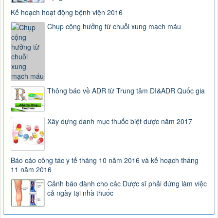
Kế hoạch hoạt động bệnh viện 2016
Chụp cộng hưởng từ chuỗi xung mạch máu
Thông báo về ADR từ Trung tâm DI&ADR Quốc gia
Xây dựng danh mục thuốc biệt dược năm 2017
163/2025/NĐ-CP
Nghị định số 163/2025/NĐ-CP của Chính phủ: Quy định chi
tiết một số điều và biện pháp để tổ chức, hướng dẫn thi
hành Luật Dược
Báo cáo công tác y tế tháng 10 năm 2016 và kế hoạch tháng
Lượt xem:2894 | lượt tải:0
11 năm 2016
3468
Cảnh báo dành cho các Dược sĩ phải đứng làm việc
Hướng dẫn tạm thời giám sát và phòng, chống COVID-19
cả ngày tại nhà thuốc
Lượt xem:4541 | lượt tải:1006
TT-52/2017-BYT