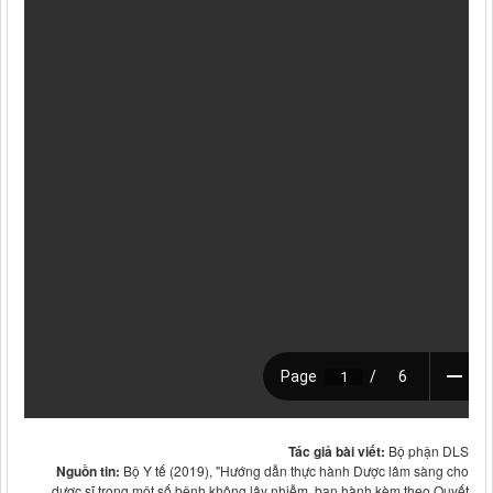
Tác giả bài viết:
Bộ phận DLS
Nguồn tin:
Bộ Y tế (2019), "Hướng dẫn thực hành Dược lâm sàng cho
dược sĩ trong một số bệnh không lây nhiễm, ban hành kèm theo Quyết