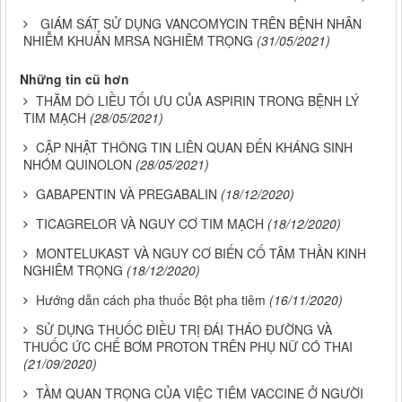
GIÁM SÁT SỬ DỤNG VANCOMYCIN TRÊN BỆNH NHÂN
NHIỄM KHUẨN MRSA NGHIÊM TRỌNG
(31/05/2021)
Những tin cũ hơn
THĂM DÒ LIỀU TỐI ƯU CỦA ASPIRIN TRONG BỆNH LÝ
TIM MẠCH
(28/05/2021)
CẬP NHẬT THÔNG TIN LIÊN QUAN ĐẾN KHÁNG SINH
NHÓM QUINOLON
(28/05/2021)
GABAPENTIN VÀ PREGABALIN
(18/12/2020)
TICAGRELOR VÀ NGUY CƠ TIM MẠCH
(18/12/2020)
MONTELUKAST VÀ NGUY CƠ BIẾN CỐ TÂM THẦN KINH
NGHIÊM TRỌNG
(18/12/2020)
Hướng dẫn cách pha thuốc Bột pha tiêm
(16/11/2020)
SỬ DỤNG THUỐC ĐIỀU TRỊ ĐÁI THÁO ĐƯỜNG VÀ
THUỐC ỨC CHẾ BƠM PROTON TRÊN PHỤ NỮ CÓ THAI
(21/09/2020)
TẦM QUAN TRỌNG CỦA VIỆC TIÊM VACCINE Ở NGƯỜI