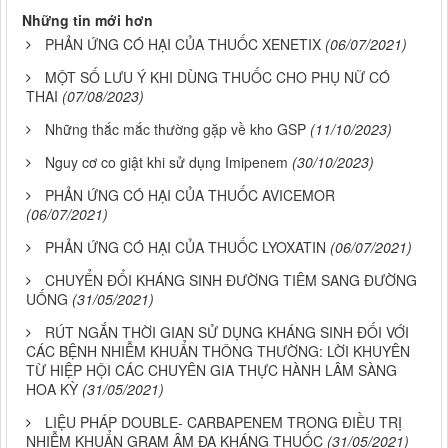
Những tin mới hơn
PHẢN ỨNG CÓ HẠI CỦA THUỐC XENETIX
(06/07/2021)
MỘT SỐ LƯU Ý KHI DÙNG THUỐC CHO PHỤ NỮ CÓ
THAI
(07/08/2023)
Những thắc mắc thường gặp về kho GSP
(11/10/2023)
Nguy cơ co giật khi sử dụng Imipenem
(30/10/2023)
PHẢN ỨNG CÓ HẠI CỦA THUỐC AVICEMOR
(06/07/2021)
PHẢN ỨNG CÓ HẠI CỦA THUỐC LYOXATIN
(06/07/2021)
CHUYỂN ĐỔI KHÁNG SINH ĐƯỜNG TIÊM SANG ĐƯỜNG
UỐNG
(31/05/2021)
RÚT NGẮN THỜI GIAN SỬ DỤNG KHÁNG SINH ĐỐI VỚI
CÁC BỆNH NHIỄM KHUẨN THÔNG THƯỜNG: LỜI KHUYÊN
TỪ HIỆP HỘI CÁC CHUYÊN GIA THỰC HÀNH LÂM SÀNG
HOA KỲ
(31/05/2021)
LIỆU PHÁP DOUBLE- CARBAPENEM TRONG ĐIỀU TRỊ
NHIỄM KHUẨN GRAM ÂM ĐA KHÁNG THUỐC
(31/05/2021)