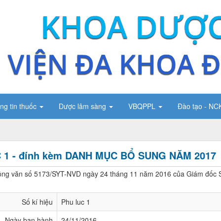
ng tin thuốc
Dược lâm sàng
VBQPPL
Đào tạo - N
 1 - đính kèm DANH MỤC BỔ SUNG NĂM 2017
ông văn số 5173/SYT-NVD ngày 24 tháng 11 năm 2016 của Giám đốc 
Số kí hiệu
Phu luc 1
Ngày ban hành
24/11/2016