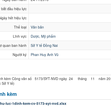
 bắt đầu hiệu lực
Ngày hết hiệu lực
Thể loại
Văn bản
Lĩnh vực
Dược, Mỹ phẩm
ơ quan ban hành
Sở Y tế Đồng Nai
Người ký
Phan Huy Anh Vũ
g
(Đính kèm Công văn số 5173/SYT-NVD ngày 24 tháng 11 năm 20
 Sở Y tế)
ính kèm
hu-luc-1dinh-kem-cv-5173-syt-nvd.xlsx