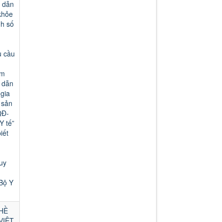
Lượt xem:11697 | lượt tải:2311
g dẫn
khỏe
43-2007-QĐ-BYT
nh số
QUYẾT ĐỊNH 43-2007-QĐ-BYT
VỀ XỬ LÍ RÁC THẢI Y TẾ
Lượt xem:4733 | lượt tải:1230
u cầu
TT 20/2017/TT-BYT
NGHỊ ĐỊNH SỐ 20/2017/TT-BYT
ểm
VỀ THUỐC VÀ NGUYÊN LIỆU
 dẫn
LÀM THUỐC PHẢI KIỂM SOÁT
gia
ĐẶC BIỆT
 sản
Lượt xem:11204 | lượt tải:2044
QĐ-
Y tế”
TT-26/2019-BYT
iết
THÔNG TƯ 26-BYTQUY ĐỊNH
VỀ DANH MỤC THUỐC HIẾM
Lượt xem:5136 | lượt tải:1350
uy
Công văn 22098/QLD-ĐK
Công văn 22098/QLD-ĐK về
Bộ Y
việc thống nhất chỉ định đối với
thuốc Alphachymotrypsin dùng
đường uống, ngậm dưới lưỡi
HỀ
Lượt xem:8488 | lượt tải:932
VIỆT