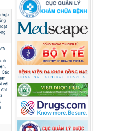
c hợp
hống
hoạt
ống
 đã
hành
ện,
; Các
Nam
i với
 đái
tờ
u
g