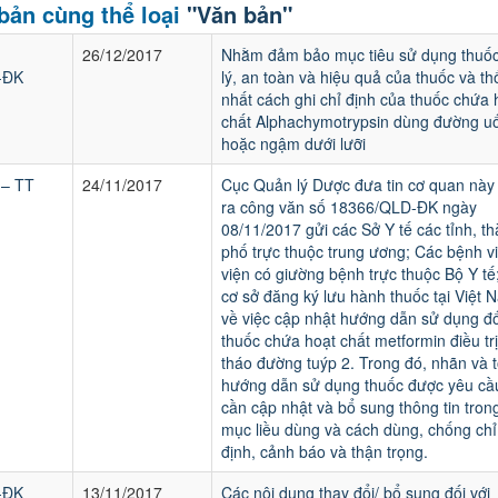
bản cùng thể loại
"Văn bản"
26/12/2017
Nhằm đảm bảo mục tiêu sử dụng thuố
-ĐK
lý, an toàn và hiệu quả của thuốc và t
nhất cách ghi chỉ định của thuốc chứa 
chất Alphachymotrypsin dùng đường u
hoặc ngậm dưới lưỡi
 – TT
24/11/2017
Cục Quản lý Dược đưa tin cơ quan này
ra công văn số 18366/QLD-ĐK ngày
08/11/2017 gửi các Sở Y tế các tỉnh, t
phố trực thuộc trung ương; Các bệnh vi
viện có giường bệnh trực thuộc Bộ Y tế
cơ sở đăng ký lưu hành thuốc tại Việt 
về việc cập nhật hướng dẫn sử dụng đố
thuốc chứa hoạt chất metformin điều trị
tháo đường tuýp 2. Trong đó, nhãn và 
hướng dẫn sử dụng thuốc được yêu cầ
cần cập nhật và bổ sung thông tin tron
mục liều dùng và cách dùng, chống chỉ
định, cảnh báo và thận trọng.
-ĐK
13/11/2017
Các nội dung thay đổi/ bổ sung đối với