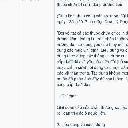
thuốc chứa citicolin dùng đường tiêm
(Đính kèm theo công văn số 18583/Q
ngày 13/11/2017 của Cục Quản lý Dượ
[Đối với tất cả các thuốc chứa citicolin 
đường tiêm, thông tin trên nhãn thuốc v
hướng dẫn sử dụng yêu cầu thay đổi nộ
dung các mục Chỉ định, Liều dùng và 
dùng theo đúng các thông tin được cun
cấp dưới đây và yêu cầu sửa đổi (bổ s
hoặc chỉnh sửa) nội dung các mục Cả
báo và thận trọng, Tác dụng không mo
muốn để phản ánh đầy đủ các thông ti
cung cấp dưới đây]
1. Chỉ định
Giai đoạn cấp của chấn thương sọ não
rối loạn tri giác ở người lớn.
2. Liều dùng và cách dùng