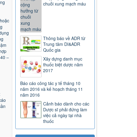
ong
chuỗi xung mạch máu
 hoặc
ng
 dụng
Thông báo về ADR từ
ng
Trung tâm DI&ADR
chậm
Quốc gia
 hợp
 40 –
Xây dựng danh mục
thuốc biệt dược năm
2017
Báo cáo công tác y tế tháng 10
năm 2016 và kế hoạch tháng 11
t
năm 2016
cáo
Cảnh báo dành cho các
cần
Dược sĩ phải đứng làm
việc cả ngày tại nhà
thuốc
163/2025/NĐ-CP