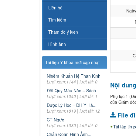
Liên hệ
Ngày
Tìm kiếm
Thăm dò ý kiến
Hình ảnh
C
Tài liệu Y khoa mới cập nhật
Nhiễm Khuẩn Hệ Thần Kinh
Lượt xem:1144 | lượt tải: 0
Nội dun
Đột Quỵ Máu Não – Sách...
Lượt xem:1040 | lượt tải: 1
Phụ lục 1 
của Giám đốc
Dược Lý Học – ĐH Y Hà...
Lượt xem:1819 | lượt tải: 12
File đ
CT Ngực
Lượt xem:1030 | lượt tải: 0
Tải tập tin
p
Chẩn Đoán Hình Ảnh...