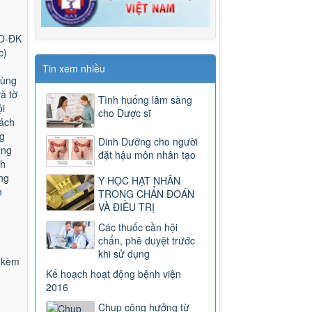
LD-ĐK
c)
Tin xem nhiều
dùng
à tờ
Tình huống lâm sàng
i
cho Dược sĩ
cách
g
Dinh Dưỡng cho người
ung
đặt hậu môn nhân tạo
nh
ng
Y HỌC HẠT NHÂN
n
TRONG CHẨN ĐOÁN
VÀ ĐIỀU TRỊ
Các thuốc cần hội
chẩn, phê duyệt trước
khi sử dụng
 kèm
Kế hoạch hoạt động bệnh viện
2016
Chụp cộng hưởng từ