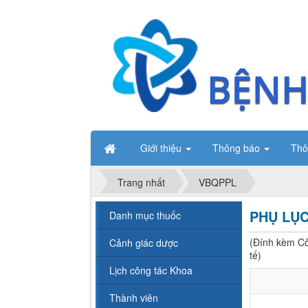
Giới thiệu
Thông báo
Thô
Trang nhất
VBQPPL
PHỤ LỤC
Danh mục thuốc
(Đính kèm C
Cảnh giác dược
tế)
Lịch công tác Khoa
Thành viên