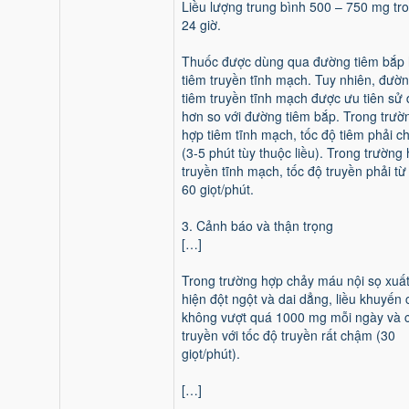
Liều lượng trung bình 500 – 750 mg tr
24 giờ.
Thuốc được dùng qua đường tiêm bắp
tiêm truyền tĩnh mạch. Tuy nhiên, đườ
tiêm truyền tĩnh mạch được ưu tiên sử
hơn so với đường tiêm bắp. Trong trườ
hợp tiêm tĩnh mạch, tốc độ tiêm phải 
(3-5 phút tùy thuộc liều). Trong trường
truyền tĩnh mạch, tốc độ truyền phải từ
60 giọt/phút.
3. Cảnh báo và thận trọng
[…]
Trong trường hợp chảy máu nội sọ xuấ
hiện đột ngột và dai dẳng, liều khuyến 
không vượt quá 1000 mg mỗi ngày và 
truyền với tốc độ truyền rất chậm (30
giọt/phút).
[…]