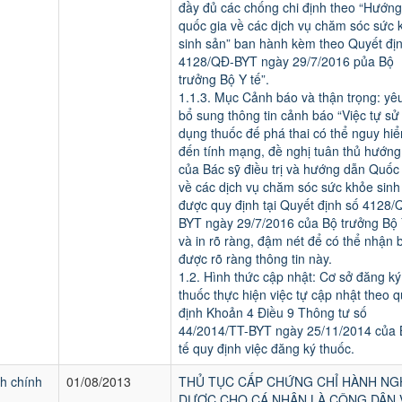
đầy đủ các chống chi định theo “Hướn
quốc gia về các dịch vụ chăm sóc sức 
sinh sản” ban hành kèm theo Quyết đị
4128/QĐ-BYT ngày 29/7/2016 pủa Bộ
trưởng Bộ Y tế”.
1.1.3. Mục Cảnh báo và thận trọng: yê
bổ sung thông tin cảnh báo “Việc tự sử
dụng thuốc đế phá thai có thể nguy hi
đến tính mạng, đề nghị tuân thủ hướng
của Bác sỹ điều trị và hướng dẫn Quốc 
về các dịch vụ chăm sóc sức khỏe sinh
được quy định tại Quyết định số 4128/
BYT ngày 29/7/2016 của Bộ trưởng Bộ 
và in rõ ràng, đậm nét để có thể nhận b
được rõ ràng thông tin này.
1.2. Hình thức cập nhật: Cơ sở đăng ký
thuốc thực hiện việc tự cập nhật theo q
định Khoản 4 Điều 9 Thông tư số
44/2014/TT-BYT ngày 25/11/2014 của 
tế quy định việc đăng ký thuốc.
h chính
01/08/2013
THỦ TỤC CẤP CHỨNG CHỈ HÀNH NG
DƯỢC CHO CÁ NHÂN LÀ CÔNG DÂN 