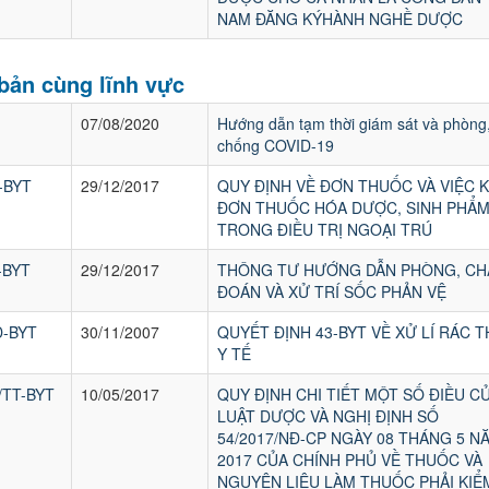
NAM ĐĂNG KÝHÀNH NGHỀ DƯỢC
bản cùng lĩnh vực
07/08/2020
Hướng dẫn tạm thời giám sát và phòng
chống COVID-19
-BYT
29/12/2017
QUY ĐỊNH VỀ ĐƠN THUỐC VÀ VIỆC 
ĐƠN THUỐC HÓA DƯỢC, SINH PHẨ
TRONG ĐIỀU TRỊ NGOẠI TRÚ
-BYT
29/12/2017
THÔNG TƯ HƯỚNG DẪN PHÒNG, CH
ĐOÁN VÀ XỬ TRÍ SỐC PHẢN VỆ
Đ-BYT
30/11/2007
QUYẾT ĐỊNH 43-BYT VỀ XỬ LÍ RÁC T
Y TẾ
/TT-BYT
10/05/2017
QUY ĐỊNH CHI TIẾT MỘT SỐ ĐIỀU C
LUẬT DƯỢC VÀ NGHỊ ĐỊNH SỐ
54/2017/NĐ-CP NGÀY 08 THÁNG 5 N
2017 CỦA CHÍNH PHỦ VỀ THUỐC VÀ
NGUYÊN LIỆU LÀM THUỐC PHẢI KIỂ