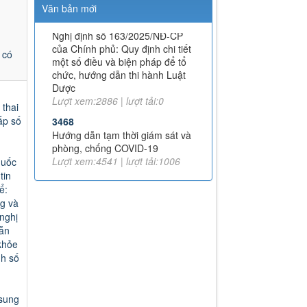
Văn bản mới
Nghị định số 163/2025/NĐ-CP
của Chính phủ: Quy định chi tiết
một số điều và biện pháp để tổ
chức, hướng dẫn thi hành Luật
 có
Dược
Lượt xem:2886 | lượt tải:0
3468
 thai
Hướng dẫn tạm thời giám sát và
ấp số
phòng, chống COVID-19
Lượt xem:4541 | lượt tải:1006
TT-52/2017-BYT
uốc
THÔNG TƯ QUY ĐỊNH VỀ ĐƠN
tin
THUỐC VÀ VIỆC KÊ ĐƠN
ể:
THUỐC HÓA DƯỢC, SINH
ng và
PHẨM TRONG ĐIỀU TRỊ
 nghị
NGOẠI TRÚ
dẫn
Lượt xem:8012 | lượt tải:1378
khỏe
h số
51/2017/TT-BYT
THÔNG TƯ HƯỚNG DẪN
PHÒNG, CHẨN ĐOÁN VÀ XỬ
TRÍ PHẢN VỆ
 sung