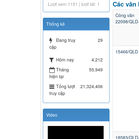
Các văn 
Lượt xem:1151 | lượt tải: 1
Công văn
22098/QLD
Thống kê
Đang truy
29
cập
15466/QLD
Hôm nay
4,212
Tháng
55,949
hiện tại
Tổng lượt
21,324,406
truy cập
Video
18583/QLD