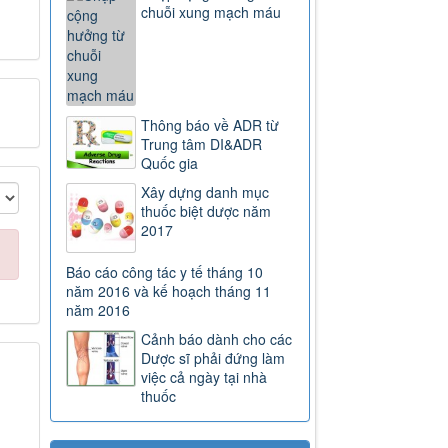
chuỗi xung mạch máu
chức, hướng dẫn thi hành Luật
Dược
Lượt xem:2913 | lượt tải:0
3468
Hướng dẫn tạm thời giám sát và
phòng, chống COVID-19
Thông báo về ADR từ
Lượt xem:4547 | lượt tải:1010
Trung tâm DI&ADR
Quốc gia
TT-52/2017-BYT
THÔNG TƯ QUY ĐỊNH VỀ ĐƠN
Xây dựng danh mục
THUỐC VÀ VIỆC KÊ ĐƠN
thuốc biệt dược năm
THUỐC HÓA DƯỢC, SINH
2017
PHẨM TRONG ĐIỀU TRỊ
NGOẠI TRÚ
Báo cáo công tác y tế tháng 10
Lượt xem:8019 | lượt tải:1383
năm 2016 và kế hoạch tháng 11
năm 2016
51/2017/TT-BYT
THÔNG TƯ HƯỚNG DẪN
Cảnh báo dành cho các
PHÒNG, CHẨN ĐOÁN VÀ XỬ
Dược sĩ phải đứng làm
TRÍ PHẢN VỆ
việc cả ngày tại nhà
Lượt xem:11758 | lượt tải:2328
thuốc
43-2007-QĐ-BYT
QUYẾT ĐỊNH 43-2007-QĐ-BYT