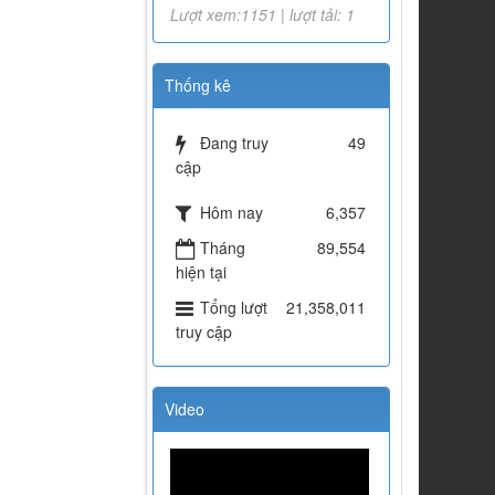
Lượt xem:1151 | lượt tải: 1
Thống kê
Đang truy
49
cập
Hôm nay
6,357
Tháng
89,554
hiện tại
Tổng lượt
21,358,011
truy cập
Video