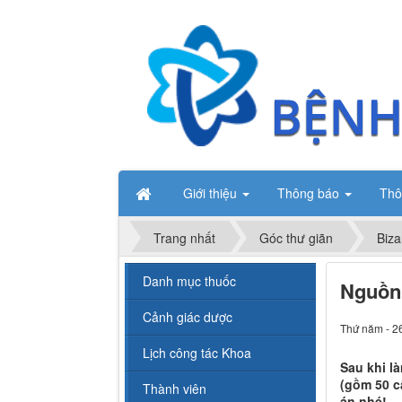
Giới thiệu
Thông báo
Thô
Trang nhất
Góc thư giãn
Biza
Danh mục thuốc
Nguồn
Cảnh giác dược
Thứ năm - 2
Lịch công tác Khoa
Sau khi l
(gồm 50 c
Thành viên
án nhé!