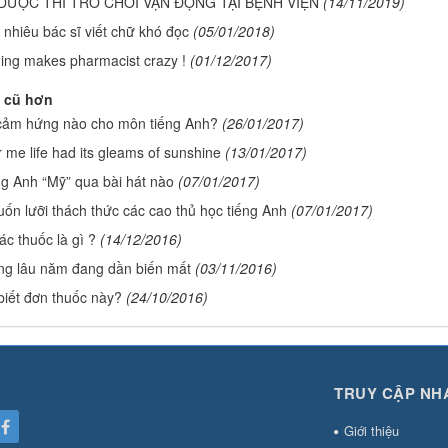
DƯỢC THI TRÒ CHƠI VẬN ĐỘNG TẠI BỆNH VIỆN
(14/11/2019)
nhiêu bác sĩ viết chữ khó đọc
(05/01/2018)
ing makes pharmacist crazy !
(01/12/2017)
 cũ hơn
ảm hứng nào cho môn tiếng Anh?
(26/01/2017)
 me life had its gleams of sunshine
(13/01/2017)
ng Anh “Mỹ” qua bài hát nào
(07/01/2017)
uốn lưỡi thách thức các cao thủ học tiếng Anh
(07/01/2017)
c thuốc là gì ?
(14/12/2016)
ng lâu năm đang dần biến mất
(03/11/2016)
biết đơn thuốc này?
(24/10/2016)
TRUY CẬP NH
Giới thiệu