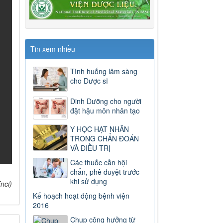
Tin xem nhiều
Tình huống lâm sàng
cho Dược sĩ
Dinh Dưỡng cho người
đặt hậu môn nhân tạo
Y HỌC HẠT NHÂN
TRONG CHẨN ĐOÁN
VÀ ĐIỀU TRỊ
Các thuốc cần hội
chẩn, phê duyệt trước
khi sử dụng
nci)
163/2025/NĐ-CP
Kế hoạch hoạt động bệnh viện
Nghị định số 163/2025/NĐ-CP
2016
của Chính phủ: Quy định chi tiết
Chụp cộng hưởng từ
một số điều và biện pháp để tổ