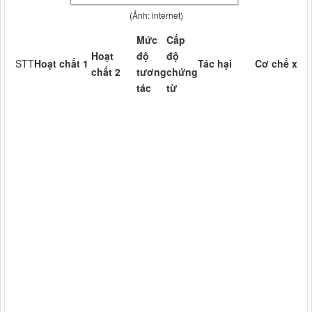
(Ảnh: internet)
Mức
Cấp
Hoạt
độ
độ
STT
Hoạt chất 1
Tác hại
Cơ chế xảy 
chất 2
tương
chứng
tác
từ