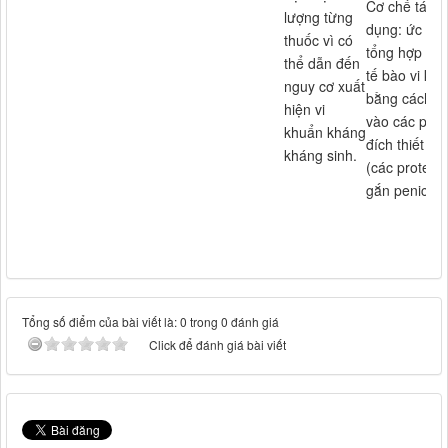
Cơ chế tác
lượng từng
dụng: ức ch
thuốc vì có
tổng hợp vá
thể dẫn đến
tế bào vi kh
nguy cơ xuất
bằng cách g
hiện vi
vào các prot
khuẩn kháng
đích thiết yế
kháng sinh.
(các protein
gắn penicilin
Tổng số điểm của bài viết là: 0 trong 0 đánh giá
Click để đánh giá bài viết