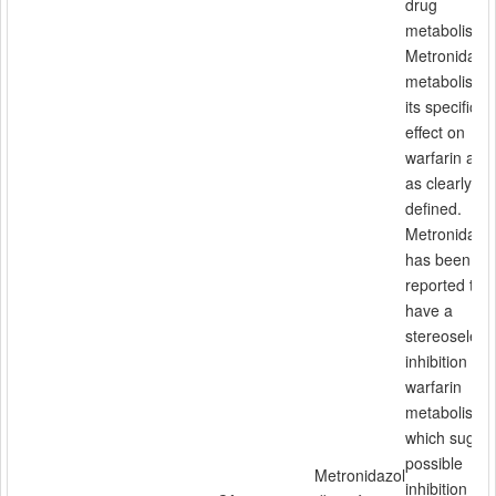
drug
metabolism)
Metronidazol
metabolism 
its specific
effect on
warfarin are 
as clearly
defined.
Metronidazo
has been
reported to
have a
stereoselect
inhibition of 
warfarin
metabolism
which sugge
possible
Metronidazol
inhibition of