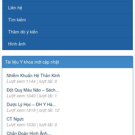
Liên hệ
Tìm kiếm
Thăm dò ý kiến
Hình ảnh
Tài liệu Y khoa mới cập nhật
Nhiễm Khuẩn Hệ Thần Kinh
Lượt xem:1144 | lượt tải: 0
Đột Quỵ Máu Não – Sách...
Lượt xem:1040 | lượt tải: 1
Dược Lý Học – ĐH Y Hà...
Lượt xem:1819 | lượt tải: 12
CT Ngực
Lượt xem:1030 | lượt tải: 0
Chẩn Đoán Hình Ảnh...