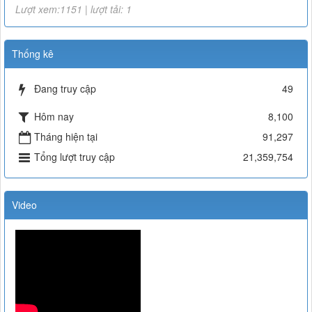
Lượt xem:1151 | lượt tải: 1
Thống kê
Đang truy cập
49
Hôm nay
8,100
Tháng hiện tại
91,297
Tổng lượt truy cập
21,359,754
Video