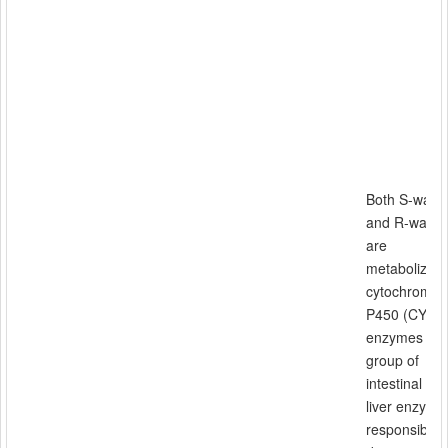
Both S-warfa
and R-warfar
are
metabolized
cytochrome
P450 (CYP)
enzymes (a
group of
intestinal an
liver enzyme
responsible f