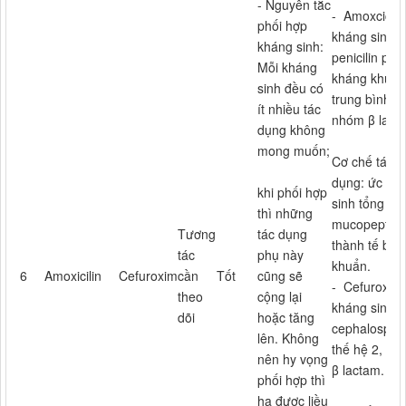
- Nguyên tắc
- Amoxciclin
phối hợp
kháng sinh
kháng sinh:
penicilin phổ
Mỗi kháng
kháng khuẩn
sinh đều có
trung bình,
ít nhiều tác
nhóm β lact
dụng không
mong muốn;
Cơ chế tác
dụng: ức ch
khi phối hợp
sinh tổng hợ
thì những
mucopeptid 
Tương
tác dụng
thành tế bào 
tác
phụ này
khuẩn.
6
Amoxicilin
Cefuroxim
cần
Tốt
cũng sẽ
- Cefuroxim 
theo
cộng lại
kháng sinh
dõi
hoặc tăng
cephalospor
lên. Không
thế hệ 2, n
nên hy vọng
β lactam.
phối hợp thì
hạ được liều