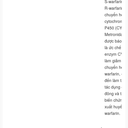
S-warfarin v
R-warfarin
chuyển hóa 
cytochrome
P450 (CYP),
Metronidazol
được báo cá
là ức chế
enzym CYP
làm giảm
chuyển hóa 
warfarin, dẫ
đến làm tăn
tác dụng ch
đông và tăn
biến chứng
xuất huyết c
warfarin.