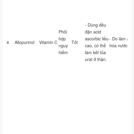
- Dùng đều
Phối
đặn acid
hợp
ascorbic liều
- Do làm aci
4
Allopurinol
Vitamin C
Tốt
nguy
cao, có thể
hóa nước tiể
hiểm
làm kết tủa
urat ở thận.