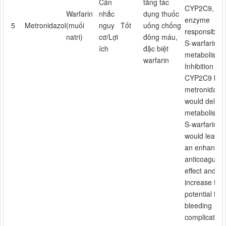
Cân
tăng tác
CYP2C9, the
Warfarin
nhắc
dụng thuốc
enzyme
5
Metronidazol
(muối
nguy
Tốt
uống chống
responsible f
natri)
cơ/Lợi
đông máu,
S-warfarin
ích
đặc biệt
metabolism.
warfarin
Inhibition of
CYP2C9 by
metronidazo
would delay
metabolism 
S-warfarin; t
would lead t
an enhance
anticoagulan
effect and
increase the
potential for
bleeding
complication