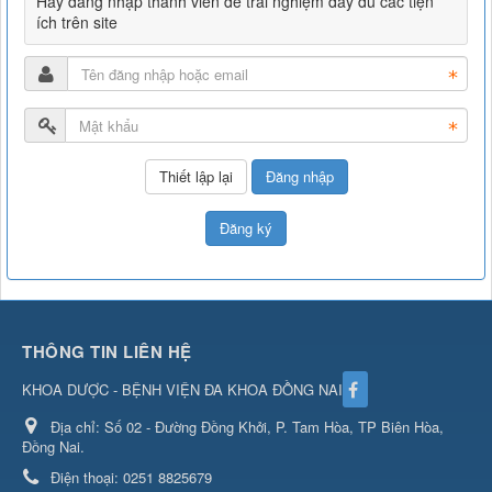
Hãy đăng nhập thành viên để trải nghiệm đầy đủ các tiện
ích trên site
Đăng nhập
Đăng ký
THÔNG TIN LIÊN HỆ
KHOA DƯỢC - BỆNH VIỆN ĐA KHOA ĐỒNG NAI
Địa chỉ:
Số 02 - Đường Đồng Khởi, P. Tam Hòa, TP Biên Hòa,
Đồng Nai.
Điện thoại:
0251 8825679