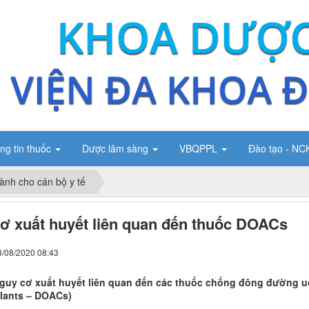
ng tin thuốc
Dược lâm sàng
VBQPPL
Đào tạo - N
ành cho cán bộ y tế
ơ xuất huyết liên quan đến thuốc DOACs
3/08/2020 08:43
nguy cơ xuất huyết liên quan đến các thuốc chống đông đường uốn
lants – DOACs)