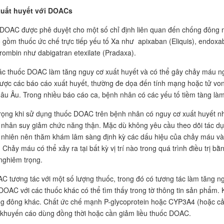
uất huyết với DOACs
DOAC được phê duyệt cho một số chỉ định liên quan đến chống đông m
 gồm thuốc ức chế trực tiếp yếu tố Xa như apixaban (Eliquis), endoxab
thrombin như dabigatran etexilate (Pradaxa).
c thuốc DOAC làm tăng nguy cơ xuất huyết và có thể gây chảy máu ng
ược các báo cáo xuất huyết, thường đe dọa đến tính mạng hoặc tử von
hâu Âu. Trong nhiều báo cáo ca, bệnh nhân có các yếu tố tiềm tàng làm
rọng khi sử dụng thuốc DOAC trên bệnh nhân có nguy cơ xuất huyết n
nhân suy giảm chức năng thận. Mặc dù không yêu cầu theo dõi tác d
nhiên nên thăm khám lâm sàng định kỳ các dấu hiệu của chảy máu và
. Chảy máu có thể xảy ra tại bất kỳ vị trí nào trong quá trình điều t
nghiêm trọng.
 tương tác với một số lượng thuốc, trong đó có tương tác làm tăng ng
 DOAC với các thuốc khác có thể tìm thấy trong tờ thông tin sản phẩm
g đông khác. Chất ức chế mạnh P-glycoprotein hoặc CYP3A4 (hoặc cả
khuyến cáo dùng đồng thời hoặc cần giảm liều thuốc DOAC.