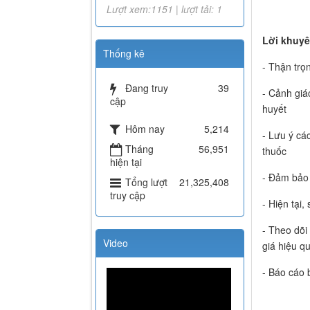
Lượt xem:1151 | lượt tải: 1
Lời khuyê
Thống kê
- Thận trọ
Đang truy
39
- Cảnh giá
cập
huyết
Hôm nay
5,214
- Lưu ý cá
Tháng
56,951
thuốc
hiện tại
- Đảm bảo 
Tổng lượt
21,325,408
truy cập
- Hiện tại
- Theo dõi
Video
giá hiệu q
- Báo cáo 