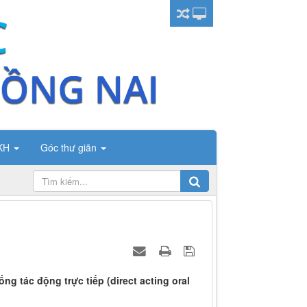
CKH
Góc thư giãn
g tác động trực tiếp (direct acting oral