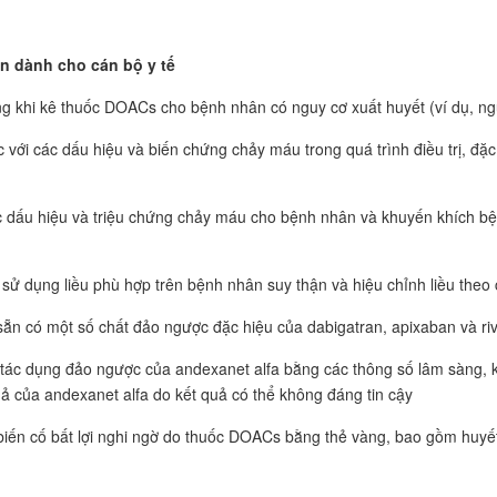
n dành cho cán bộ y tế
ng khi kê thuốc DOACs cho bệnh nhân có nguy cơ xuất huyết (ví dụ, ng
c với các dấu hiệu và biến chứng chảy máu trong quá trình điều trị, đặ
c dấu hiệu và triệu chứng chảy máu cho bệnh nhân và khuyến khích b
sử dụng liều phù hợp trên bệnh nhân suy thận và hiệu chỉnh liều theo c
, sẵn có một số chất đảo ngược đặc hiệu của dabigatran, apixaban và r
 tác dụng đảo ngược của andexanet alfa bằng các thông số lâm sàng,
uả của andexanet alfa do kết quả có thể không đáng tin cậy
biến cố bất lợi nghi ngờ do thuốc DOACs bằng thẻ vàng, bao gồm huyết