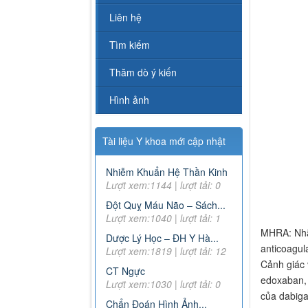
Liên hệ
Tìm kiếm
Thăm dò ý kiến
Hình ảnh
Tài liệu Y khoa mới cập nhật
Nhiễm Khuẩn Hệ Thần Kinh
Lượt xem:1144 | lượt tải: 0
Đột Quỵ Máu Não – Sách...
Lượt xem:1040 | lượt tải: 1
MHRA: Nhắc
Dược Lý Học – ĐH Y Hà...
anticoagu
Lượt xem:1819 | lượt tải: 12
Cảnh giác 
CT Ngực
edoxaban, 
Lượt xem:1030 | lượt tải: 0
của dabiga
Chẩn Đoán Hình Ảnh...