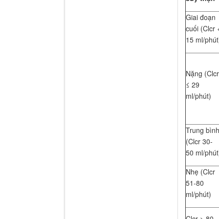
Giai đoạn
cuối (Clcr 
15 ml/phút
Nặng (Clcr
≤ 29
ml/phút)
Trung bìn
(Clcr 30-
50 ml/phút
Nhẹ (Clcr
51-80
ml/phút)
Clcr > 80