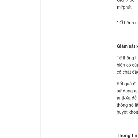
ml/phút
* Ở bệnh n
Giám sát 
Tờ thông t
hiện có củ
có chất đả
Kết quả đị
sử dụng ap
anti-Xa để
thông số l
huyết khối)
Thông tin