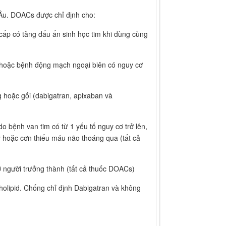
Âu. DOACs được chỉ định cho:
ấp có tăng dấu ấn sinh học tim khi dùng cùng
hoặc bệnh động mạch ngoại biên có nguy cơ
 hoặc gối (dabigatran, apixaban và
o bệnh van tim có từ 1 yếu tố nguy cơ trở lên,
uỵ hoặc cơn thiếu máu não thoáng qua (tất cả
 ở người trưởng thành (tất cả thuốc DOACs)
ipid. Chống chỉ định Dabigatran và không