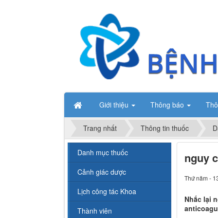
Giới thiệu
Thông báo
Thô
Trang nhất
Thông tin thuốc
D
Danh mục thuốc
nguy c
Cảnh giác dược
Thứ năm - 1
Lịch công tác Khoa
Nhắc lại 
anticoagu
Thành viên