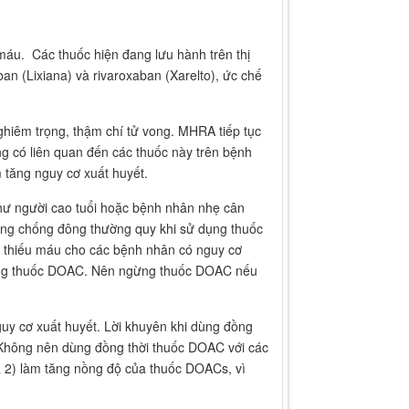
áu. Các thuốc hiện đang lưu hành trên thị
an (Lixiana) và rivaroxaban (Xarelto), ức chế
hiêm trọng, thậm chí tử vong. MHRA tiếp tục
g có liên quan đến các thuốc này trên bệnh
 tăng nguy cơ xuất huyết.
hư người cao tuổi hoặc bệnh nhân nhẹ cân
ụng chống đông thường quy khi sử dụng thuốc
 thiếu máu cho các bệnh nhân có nguy cơ
rị bằng thuốc DOAC. Nên ngừng thuốc DOAC nếu
uy cơ xuất huyết. Lời khuyên khi dùng đồng
. Không nên dùng đồng thời thuốc DOAC với các
 2) làm tăng nồng độ của thuốc DOACs, vì