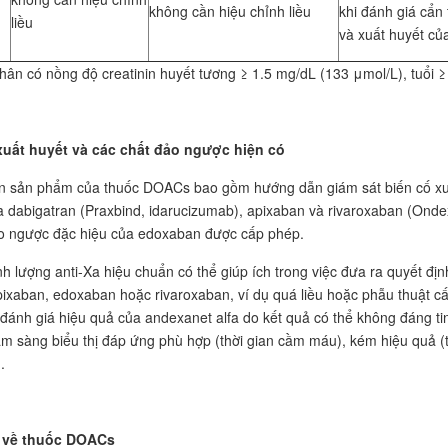
không cần hiệu chỉnh liều
khi đánh giá cẩn
liều
và xuất huyết củ
hân có nồng độ creatinin huyết tương ≥ 1.5 mg/dL (133 μmol/L), tuổi 
xuất huyết và các chất đảo ngược hiện có
in sản phẩm của thuốc DOACs bao gồm hướng dẫn giám sát biến cố xuấ
a dabigatran (Praxbind, idarucizumab), apixaban và rivaroxaban (Ond
o ngược đặc hiệu của edoxaban được cấp phép.
nh lượng anti-Xa hiệu chuẩn có thể giúp ích trong việc đưa ra quyết đị
ixaban, edoxaban hoặc rivaroxaban, ví dụ quá liều hoặc phẫu thuật c
 đánh giá hiệu quả của andexanet alfa do kết quả có thể không đáng tin
âm sàng biểu thị đáp ứng phù hợp (thời gian cầm máu), kém hiệu quả (tái
.
 về thuốc DOACs