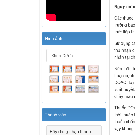
Nguy cơ x
Các thuốc 
trường bao
trực tiếp 
Hình ảnh
Sử dụng cá
thu nhận đ
Khoa Dược
nhân tại c
Nên thận t
hoặc bệnh 
DOAC, tuy 
xuất huyết
chảy máu 
Thuốc DOAC
thời thuốc
Thành viên
thuốc chốn
vậy không 
Hãy đăng nhập thành