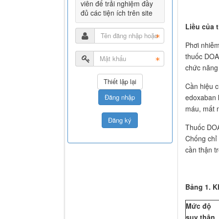
viên để trải nghiệm đầy
đủ các tiện ích trên site
Liều của 
Phơi nhiễm
thuốc DOAC
chức năng 
Cần hiệu c
edoxaban k
Đăng nhập
máu, mất n
Đăng ký
Thuốc DOAC
Chống chỉ 
cần thận t
Bảng 1. K
Mức độ
suy thận