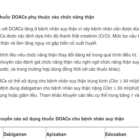
thuốc DOACs phụ thuộc vào chức năng thận
 với DOACs tăng ở bệnh nhân suy thận vì vậy bệnh nhân cần được dùng
s được xác định dựa trên độ thanh thải creatinin (CrCl). Mức lọc cầu
thận và làm tăng nguy cơ gặp biến cố xuất huyết.
hỉnh liều nếu chức năng thận thay đổi đáng kể trong quá trình điều trị
huyến cáo đánh giá chức năng thận nếu nghi ngờ chức năng thận suy giả
ước, và trong trường hợp dùng đồng thời với các thuốc khác).
s có thể sử dụng cho bệnh nhân suy thận trung bình (Clcr ≥ 30 ml/phú
định dùng dabigatran cho bệnh nhân suy thận nặng (Clcr ≤ 30 ml/phút
rọng hoặc giảm liều. Tham khảo khuyến cáo liều cụ thể trong bảng 1 và
huyến cáo sử dụng thuốc DOACs cho bệnh nhân suy thận
Dabigatran
Apixaban
Edoxaban