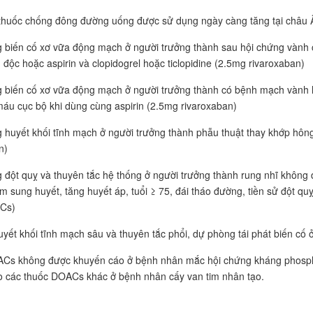
huốc chống đông đường uống được sử dụng ngày càng tăng tại châu 
 biến cố xơ vữa động mạch ở người trưởng thành sau hội chứng vành c
n độc hoặc aspirin và clopidogrel hoặc ticlopidine (2.5mg rivaroxaban)
 biến cố xơ vữa động mạch ở người trưởng thành có bệnh mạch vành 
máu cục bộ khi dùng cùng aspirin (2.5mg rivaroxaban)
 huyết khối tĩnh mạch ở người trưởng thành phẫu thuật thay khớp hông
n)
 đột quỵ và thuyên tắc hệ thống ở người trưởng thành rung nhĩ không d
tim sung huyết, tăng huyết áp, tuổi ≥ 75, đái tháo đường, tiền sử đột q
Cs)
 huyết khối tĩnh mạch sâu và thuyên tắc phổi, dự phòng tái phát biến cố
Cs không được khuyến cáo ở bệnh nhân mắc hội chứng kháng phosphol
 các thuốc DOACs khác ở bệnh nhân cấy van tim nhân tạo.