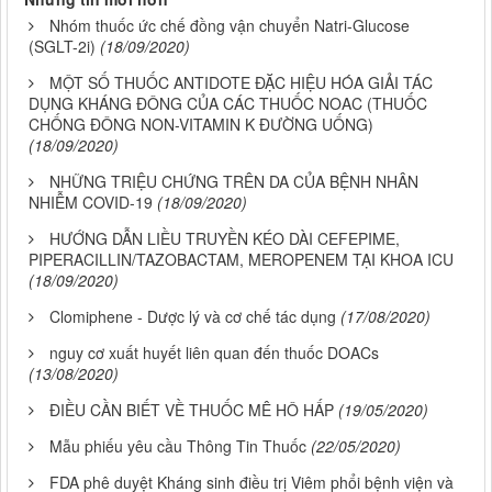
Nhóm thuốc ức chế đồng vận chuyển Natri-Glucose
(SGLT-2i)
(18/09/2020)
MỘT SỐ THUỐC ANTIDOTE ĐẶC HIỆU HÓA GIẢI TÁC
DỤNG KHÁNG ĐÔNG CỦA CÁC THUỐC NOAC (THUỐC
CHỐNG ĐÔNG NON-VITAMIN K ĐƯỜNG UỐNG)
(18/09/2020)
NHỮNG TRIỆU CHỨNG TRÊN DA CỦA BỆNH NHÂN
NHIỄM COVID-19
(18/09/2020)
HƯỚNG DẪN LIỀU TRUYỀN KÉO DÀI CEFEPIME,
PIPERACILLIN/TAZOBACTAM, MEROPENEM TẠI KHOA ICU
(18/09/2020)
Clomiphene - Dược lý và cơ chế tác dụng
(17/08/2020)
nguy cơ xuất huyết liên quan đến thuốc DOACs
(13/08/2020)
ĐIỀU CẦN BIẾT VỀ THUỐC MÊ HÔ HẤP
(19/05/2020)
Mẫu phiếu yêu cầu Thông Tin Thuốc
(22/05/2020)
FDA phê duyệt Kháng sinh điều trị Viêm phổi bệnh viện và