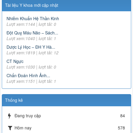
Công văn 22098/QLD-ĐK về việc thống nhất chỉ định đối với
Tài liệu Y khoa mới cập nhật
thuốc Alphachymotrypsin dùng đường uống, ngậm dưới lưỡi
Lượt xem:8490 | lượt tải:932
Nhiễm Khuẩn Hệ Thần Kinh
07/2017/TT-BYT
Lượt xem:1144 | lượt tải: 0
DANH MỤC THUỐC KHÔNG KÊ ĐƠN - Thông tư
Đột Quỵ Máu Não – Sách...
07/2017/TT-BYT
Lượt xem:1040 | lượt tải: 1
Lượt xem:11814 | lượt tải:266
Dược Lý Học – ĐH Y Hà...
15466/QLD – TT
Lượt xem:1819 | lượt tải: 12
Cục Quản lý Dược: Cập nhật hướng dẫn sử dụng đối với
thuốc chứa hoạt chất metformin điều trị đái tháo đường tuýp
CT Ngực
II
Lượt xem:1030 | lượt tải: 0
Lượt xem:6376 | lượt tải:111
Chẩn Đoán Hình Ảnh...
Lượt xem:1151 | lượt tải: 1
163/2025/NĐ-CP
Nghị định số 163/2025/NĐ-CP của Chính phủ: Quy định chi
tiết một số điều và biện pháp để tổ chức, hướng dẫn thi
Thống kê
hành Luật Dược
Lượt xem:2911 | lượt tải:0
3468
Đang truy cập
84
Hướng dẫn tạm thời giám sát và phòng, chống COVID-19
Lượt xem:4547 | lượt tải:1009
Hôm nay
578