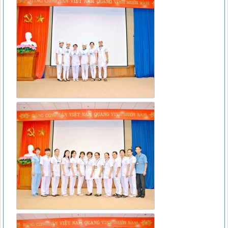
Công văn 22098/QLD-ĐK
Công văn 22098/QLD-ĐK về việc thống nhất chỉ định đối với
thuốc Alphachymotrypsin dùng đường uống, ngậm dưới lưỡi
Lượt xem:8490 | lượt tải:932
07/2017/TT-BYT
DANH MỤC THUỐC KHÔNG KÊ ĐƠN - Thông tư
07/2017/TT-BYT
Lượt xem:11814 | lượt tải:266
15466/QLD – TT
Cục Quản lý Dược: Cập nhật hướng dẫn sử dụng đối với
thuốc chứa hoạt chất metformin điều trị đái tháo đường tuýp
II
Lượt xem:6376 | lượt tải:111