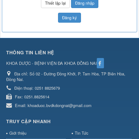
Đăng nhập
Đăng ký
THÔNG TIN LIÊN HỆ
KHOA DƯỢC - BỆNH VIỆN ĐA KHOA ĐỒNG NAI
Địa chỉ:
Số 02 - Đường Đồng Khởi, P. Tam Hòa, TP Biên Hòa,
Đồng Nai.
Điện thoại:
0251 8825679
Fax:
0251.8825614
Email:
khoaduoc.bvdkdongnai@gmail.com
TRUY CẬP NHANH
Giới thiệu
Tin Tức