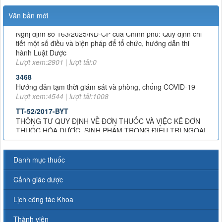
163/2025/NĐ-CP
Văn bản mới
Nghị định số 163/2025/NĐ-CP của Chính phủ: Quy định chi
tiết một số điều và biện pháp để tổ chức, hướng dẫn thi
hành Luật Dược
Lượt xem:2901 | lượt tải:0
3468
Hướng dẫn tạm thời giám sát và phòng, chống COVID-19
Lượt xem:4544 | lượt tải:1008
TT-52/2017-BYT
THÔNG TƯ QUY ĐỊNH VỀ ĐƠN THUỐC VÀ VIỆC KÊ ĐƠN
THUỐC HÓA DƯỢC, SINH PHẨM TRONG ĐIỀU TRỊ NGOẠI
TRÚ
Lượt xem:8017 | lượt tải:1379
51/2017/TT-BYT
THÔNG TƯ HƯỚNG DẪN PHÒNG, CHẨN ĐOÁN VÀ XỬ TRÍ
Danh mục thuốc
PHẢN VỆ
Lượt xem:11729 | lượt tải:2323
Cảnh giác dược
43-2007-QĐ-BYT
Lịch công tác Khoa
QUYẾT ĐỊNH 43-2007-QĐ-BYT VỀ XỬ LÍ RÁC THẢI Y TẾ
Lượt xem:4735 | lượt tải:1232
Thành viên