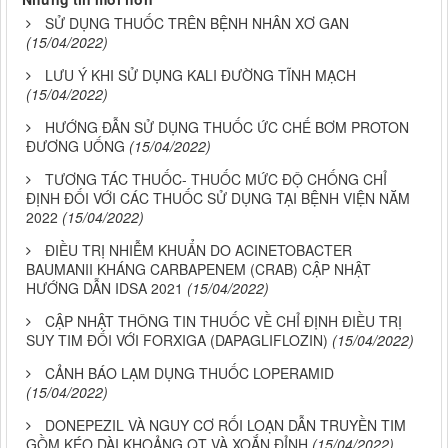
SỬ DỤNG THUỐC TRÊN BỆNH NHÂN XƠ GAN
(15/04/2022)
LƯU Ý KHI SỬ DỤNG KALI ĐƯỜNG TĨNH MẠCH
(15/04/2022)
HƯỚNG ĐẪN SỬ DỤNG THUỐC ỨC CHẾ BƠM PROTON
ĐƯƠNG UỐNG
(15/04/2022)
TƯƠNG TÁC THUỐC- THUỐC MỨC ĐỘ CHỐNG CHỈ
ĐỊNH ĐỐI VỚI CÁC THUỐC SỬ DỤNG TẠI BỆNH VIỆN NĂM
2022
(15/04/2022)
ĐIỀU TRỊ NHIỄM KHUẨN DO ACINETOBACTER
BAUMANII KHÁNG CARBAPENEM (CRAB) CẬP NHẬT
HƯỚNG DẪN IDSA 2021
(15/04/2022)
CẬP NHẬT THÔNG TIN THUỐC VỀ CHỈ ĐỊNH ĐIỀU TRỊ
SUY TIM ĐỐI VỚI FORXIGA (DAPAGLIFLOZIN)
(15/04/2022)
CẢNH BÁO LẠM DỤNG THUỐC LOPERAMID
(15/04/2022)
DONEPEZIL VÀ NGUY CƠ RỐI LOẠN DẪN TRUYỀN TIM
GỒM KÉO DÀI KHOẢNG QT VÀ XOẮN ĐỈNH
(15/04/2022)