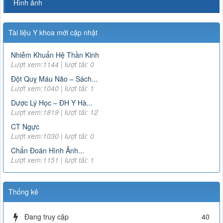
Hình ảnh
Tài liệu Y khoa mới cập nhật
Nhiễm Khuẩn Hệ Thần Kinh
Lượt xem:1144 | lượt tải: 0
Đột Quỵ Máu Não – Sách...
Lượt xem:1040 | lượt tải: 1
Dược Lý Học – ĐH Y Hà...
Lượt xem:1819 | lượt tải: 12
CT Ngực
Lượt xem:1030 | lượt tải: 0
Chẩn Đoán Hình Ảnh...
Lượt xem:1151 | lượt tải: 1
Thống kê
Đang truy cập
40