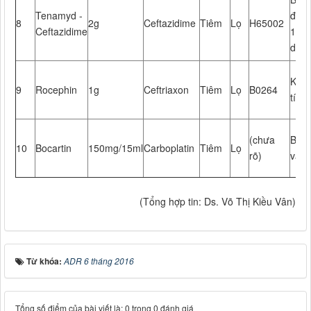
Tenamyd -
đỏ t
8
2g
Ceftazidime
Tiêm
Lọ
H65002
Ceftazidime
10ph
do d
Khó 
9
Rocephin
1g
Ceftriaxon
Tiêm
Lọ
B0264
tím t
(chưa
Bệnh
10
Bocartin
150mg/15ml
Carboplatin
Tiêm
Lọ
rõ)
vã, 
(Tổng hợp tin: Ds. Võ Thị Kiều Vân)
Từ khóa:
ADR 6 tháng 2016
Tổng số điểm của bài viết là: 0 trong 0 đánh giá