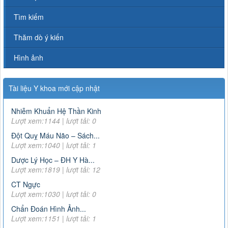
Tìm kiếm
Thăm dò ý kiến
Hình ảnh
Tài liệu Y khoa mới cập nhật
Nhiễm Khuẩn Hệ Thần Kinh
Lượt xem:1144 | lượt tải: 0
Đột Quỵ Máu Não – Sách...
Lượt xem:1040 | lượt tải: 1
Dược Lý Học – ĐH Y Hà...
Lượt xem:1819 | lượt tải: 12
CT Ngực
Lượt xem:1030 | lượt tải: 0
Chẩn Đoán Hình Ảnh...
Lượt xem:1151 | lượt tải: 1