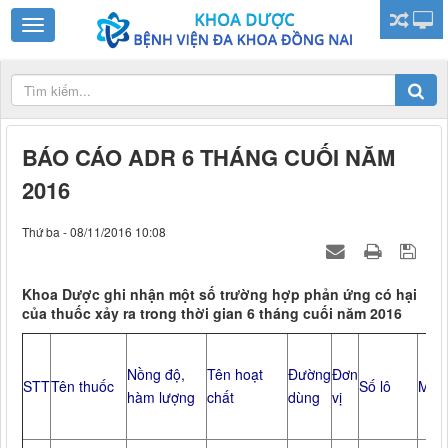
BÁO CÁO ADR 6 THÁNG CUỐI NĂM
2016
Thứ ba - 08/11/2016 10:08
Khoa Dược ghi nhận một số trường hợp phản ứng có hại
của thuốc xảy ra trong thời gian 6 tháng cuối năm 2016
Nồng độ,
Tên hoạt
Đường
Đơn
STT
Tên thuốc
Số lô
Mô t
hàm lượng
chất
dùng
vị