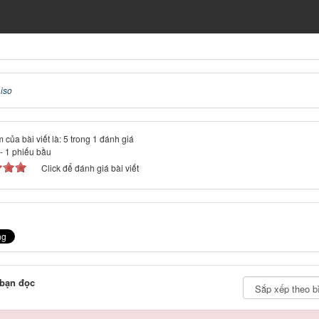
:
iso
 của bài viết là: 5 trong 1 đánh giá
-
1
phiếu bầu
Click để đánh giá bài viết
 bạn đọc