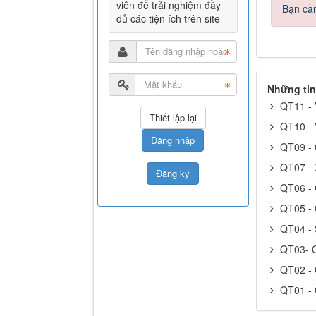
viên để trải nghiệm đầy
Bạn cần
đủ các tiện ích trên site
Những tin
QT11 -
QT10 -
Đăng nhập
QT09 -
QT07 -
Đăng ký
QT06 -
QT05 -
QT04 -
QT03- 
QT02 -
QT01 - 