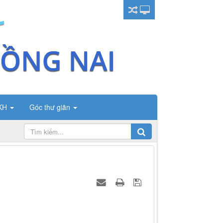
CKH
Góc thư giãn