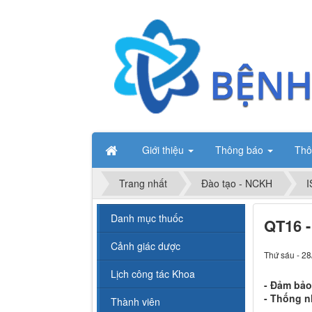
Giới thiệu
Thông báo
Thô
Trang nhất
Đào tạo - NCKH
I
Danh mục thuốc
QT16 
Cảnh giác dược
Thứ sáu - 28
Lịch công tác Khoa
- Đảm bảo
- Thống n
Thành viên