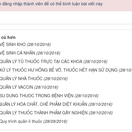
 đăng nhập thành viên để có thể bình luận bài viết này
 cũ hơn
 VỆ SINH KHO
(28/10/2016)
 VỆ SINH CÁ NHÂN
(28/10/2016)
 QUẢN LÝ TỦ THUỐC TRỰC TẠI CÁC KHOA
(28/10/2016)
 XỬ LÝ THUỐC HƯ HỎNG BỂ VỠ, THUỐC HẾT HẠN SỬ DỤNG
(28/10
 QUẢN LÝ NHÀ THUỐC
(28/10/2016)
 QUẢN LÝ VACCIN
(28/10/2016)
 SU DUNG THUOC TRONG BỆNH VIỆN
(28/10/2016)
QUẢN LÝ HÓA CHẤT, CHẾ PHẨM DIỆT KHUẨN
(28/10/2016)
 QUẢN LÝ THUỐC THÀNH PHẨM GÂY NGHIỆN
(28/10/2016)
Quy trình quản lí thuốc
(28/09/2016)