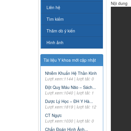
Nội dung
Liên hệ
Tìm kiếm
Thăm dò ý kiến
Hình ảnh
Tài liệu Y khoa mới cập nhật
Nhiễm Khuẩn Hệ Thần Kinh
Lượt xem:1144 | lượt tải: 0
Đột Quỵ Máu Não – Sách...
Lượt xem:1040 | lượt tải: 1
Dược Lý Học – ĐH Y Hà...
Lượt xem:1819 | lượt tải: 12
CT Ngực
Lượt xem:1030 | lượt tải: 0
Chẩn Đoán Hình Ảnh...