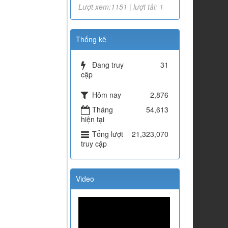
Lượt xem:1151 | lượt tải: 1
Thống kê
Đang truy
31
cập
Hôm nay
2,876
Tháng
54,613
hiện tại
Tổng lượt
21,323,070
truy cập
Video