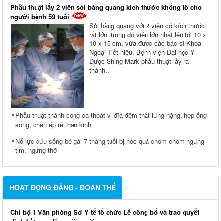
Phẫu thuật lấy 2 viên sỏi bàng quang kích thước khổng lồ cho
người bệnh 59 tuổi
Sỏi bàng quang với 2 viên có kích thước
rất lớn, trong đó viên lớn nhất lên tới 10 x
10 x 15 cm, vừa được các bác sĩ Khoa
Ngoại Tiết niệu, Bệnh viện Đại học Y
Dược Shing Mark phẫu thuật lấy ra
thành...
Phẫu thuật thành công ca thoát vị đĩa đệm thắt lưng nặng, hẹp ống
sống, chèn ép rễ thần kinh
Nỗ lực cứu sống bé gái 7 tháng tuổi bị hóc quả chôm chôm ngưng
tim, ngưng thở
HOẠT ĐỘNG ĐẢNG - ĐOÀN THỂ
Chi bộ 1 Văn phòng Sở Y tế tổ chức Lễ công bố và trao quyết