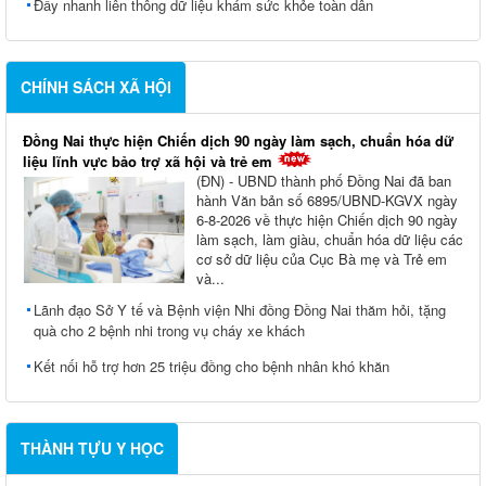
Đẩy nhanh liên thông dữ liệu khám sức khỏe toàn dân
CHÍNH SÁCH XÃ HỘI
Đồng Nai thực hiện Chiến dịch 90 ngày làm sạch, chuẩn hóa dữ
liệu lĩnh vực bảo trợ xã hội và trẻ em
(ĐN) - UBND thành phố Đồng Nai đã ban
hành Văn bản số 6895/UBND-KGVX ngày
6-8-2026 về thực hiện Chiến dịch 90 ngày
làm sạch, làm giàu, chuẩn hóa dữ liệu các
cơ sở dữ liệu của Cục Bà mẹ và Trẻ em
và...
Lãnh đạo Sở Y tế và Bệnh viện Nhi đồng Đồng Nai thăm hỏi, tặng
quà cho 2 bệnh nhi trong vụ cháy xe khách
Kết nối hỗ trợ hơn 25 triệu đồng cho bệnh nhân khó khăn
THÀNH TỰU Y HỌC