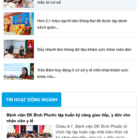
mắc từ cơ sở
Hơn 2,1 triệu người dân Đồng Nai đã được lập danh
sách quản...
Đẩy nhanh liên thông dữ liệu khám sức khỏe toàn dân
Trấn Biên huy động 3 cơ sở y tế triển khai khám sức
khỏe cho...
TIN HOẠT ĐỘNG NGÀNH
Bệnh viện ĐK Bình Phước tập huấn kỹ năng giao tiếp, y đức cho
nhân viên y tế
Chiều 8-7, Bệnh viện ĐK Bình Phước tổ
chức lớp tập huấn cập nhật kiến thức về
kỹ năng giao tiếp, ứng xử, y đức và tư