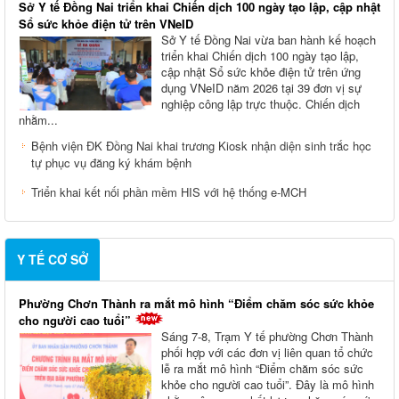
Sở Y tế Đồng Nai triển khai Chiến dịch 100 ngày tạo lập, cập nhật
Sổ sức khỏe điện tử trên VNeID
Sở Y tế Đồng Nai vừa ban hành kế hoạch
triển khai Chiến dịch 100 ngày tạo lập,
cập nhật Sổ sức khỏe điện tử trên ứng
dụng VNeID năm 2026 tại 39 đơn vị sự
nghiệp công lập trực thuộc. Chiến dịch
nhằm...
Bệnh viện ĐK Đồng Nai khai trương Kiosk nhận diện sinh trắc học
tự phục vụ đăng ký khám bệnh
Triển khai kết nối phần mềm HIS với hệ thống e-MCH
Y TẾ CƠ SỞ
Phường Chơn Thành ra mắt mô hình “Điểm chăm sóc sức khỏe
cho người cao tuổi”
Sáng 7-8, Trạm Y tế phường Chơn Thành
phối hợp với các đơn vị liên quan tổ chức
lễ ra mắt mô hình “Điểm chăm sóc sức
khỏe cho người cao tuổi”. Đây là mô hình